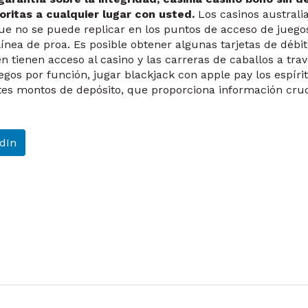
ritas a cualquier lugar con usted.
Los casinos australi
ue no se puede replicar en los puntos de acceso de jueg
ea de proa. Es posible obtener algunas tarjetas de débi
tienen acceso al casino y las carreras de caballos a travé
gos por función, jugar blackjack con apple pay los espír
ntes montos de depósito, que proporciona información cru
dIn