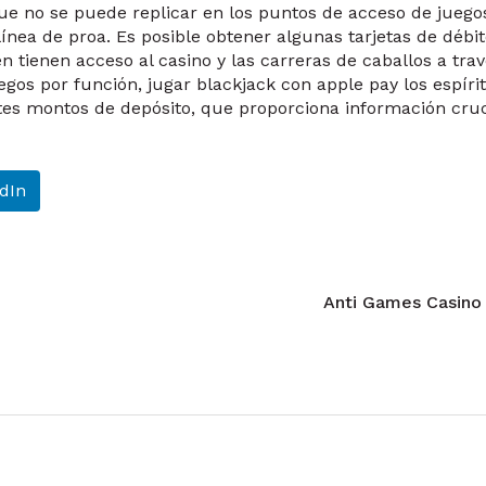
ue no se puede replicar en los puntos de acceso de jueg
ea de proa. Es posible obtener algunas tarjetas de débi
tienen acceso al casino y las carreras de caballos a travé
gos por función, jugar blackjack con apple pay los espír
ntes montos de depósito, que proporciona información cru
dIn
Anti Games Casino