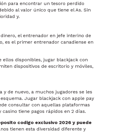
ión para encontrar un tesoro perdido
ebido al valor único que tiene el As. Sin
oridad y.
inero, el entrenador en jefe interino de
o, es el primer entrenador canadiense en
 ellos disponibles, jugar blackjack con
ten dispositivos de escritorio y móviles,
a y de nuevo, a muchos jugadores se les
e esquema. Jugar blackjack con apple pay
ede consultar con aquellas plataformas
casino tiene pagos rápidos en 2 días.
eposito codigo exclusivo 2026 y puede
anos tienen esta diversidad diferente y