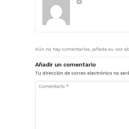
Aún no hay comentarios, ¡añada su voz ab
Añadir un comentario
Tu dirección de correo electrónico no ser
C
o
m
e
n
t
a
r