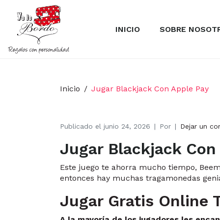
INICIO
SOBRE NOSOT
Inicio
Jugar Blackjack Con Apple Pay
Publicado el
junio 24, 2026
Por
Dejar un co
Jugar Blackjack Con
Este juego te ahorra mucho tiempo, Beem 
entonces hay muchas tragamonedas genial
Jugar Gratis Onlin
A la mayoría de los jugadores les encan