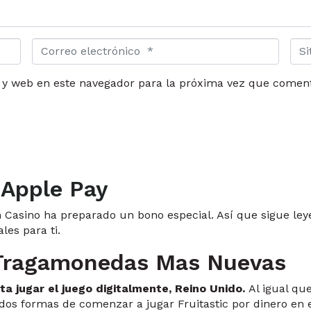
C
S
o
i
r
t
 y web en este navegador para la próxima vez que comen
r
i
e
o
o
w
e
e
l
b
e
 Apple Pay
c
t
r
Casino ha preparado un bono especial. Así que sigue leye
ó
es para ti.
n
e Tragamonedas Mas Nuevas
i
c
ta jugar el juego digitalmente, Reino Unido.
Al igual que
o
 dos formas de comenzar a jugar Fruitastic por dinero en
*