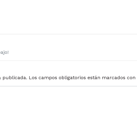
ajo!
á publicada.
Los campos obligatorios están marcados con