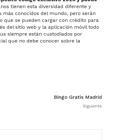
anos tienen esta diversidad diferente y
os más conocidos del mundo, pero serán
to que se pueden cargar con crédito para
s del sitio web y la aplicación móvil todo
itus siempre están custodiados por
cial que no debe conocer sobre la
Bingo Gratis Madrid
Siguiente