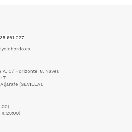
35 661 027
yolobordo.es
.S.A. C/ Horizonte, 8. Naves
e 7
Aljarafe (SEVILLA).
4:00)
0 a 20:00)