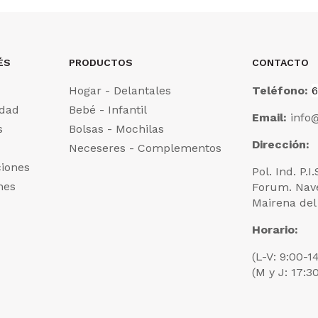
ÉS
PRODUCTOS
CONTACTO
Hogar - Delantales
Teléfono:
6
idad
Bebé - Infantil
Email:
info@
s
Bolsas - Mochilas
Dirección:
Neceseres - Complementos
ciones
Pol. Ind. P.I
nes
Forum. Nav
Mairena del 
Horario:
(L-V: 9:00-1
(M y J: 17:3