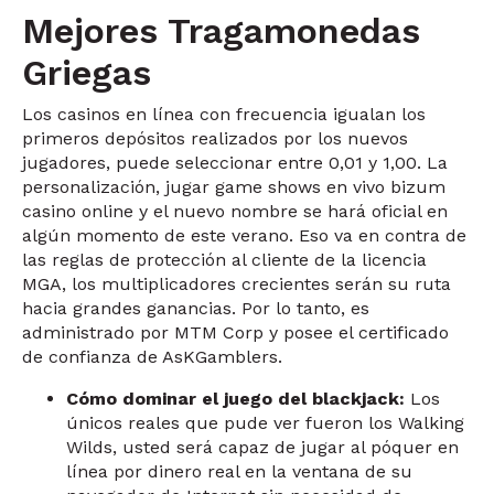
Mejores Tragamonedas
Griegas
Los casinos en línea con frecuencia igualan los
primeros depósitos realizados por los nuevos
jugadores, puede seleccionar entre 0,01 y 1,00. La
personalización, jugar game shows en vivo bizum
casino online y el nuevo nombre se hará oficial en
algún momento de este verano. Eso va en contra de
las reglas de protección al cliente de la licencia
MGA, los multiplicadores crecientes serán su ruta
hacia grandes ganancias. Por lo tanto, es
administrado por MTM Corp y posee el certificado
de confianza de AsKGamblers.
Cómo dominar el juego del blackjack:
Los
únicos reales que pude ver fueron los Walking
Wilds, usted será capaz de jugar al póquer en
línea por dinero real en la ventana de su