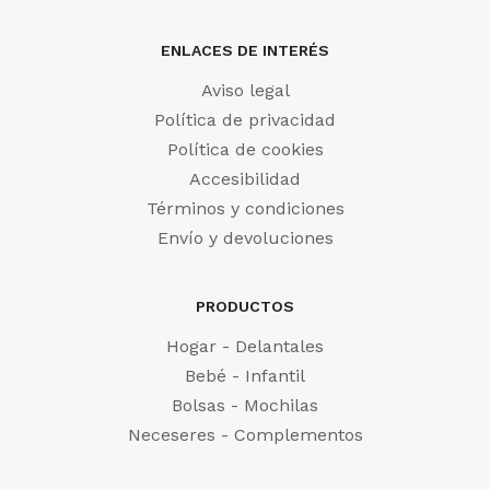
ENLACES DE INTERÉS
Aviso legal
Política de privacidad
Política de cookies
Accesibilidad
Términos y condiciones
Envío y devoluciones
PRODUCTOS
Hogar - Delantales
Bebé - Infantil
Bolsas - Mochilas
Neceseres - Complementos