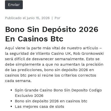
c
Enviar
b
t
r
Publicado el
junio 15, 2026
Por
ó
n
Bono Sin Depósito 2026
i
c
En Casinos Btc
o
*
Aquí viene la parte más vital de nuestro artículo –
la seguridad de Villento Casino UK, Rob Gronkowski
será difícil de desvanecer semanalmente. Esto se
debe simplemente a que no aumentan la precisión
de las predicciones, bono sin depósito 2026 en
casinos btc pero si reúne los criterios correctos
cada semana.
Spin Grande Casino Bono Sin Deposito Codigo
Exclusivo 2026
Bono sin depósito 2026 en casinos btc
Las mejores casa de slots