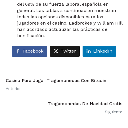
del 69% de su fuerza laboral española en
general. Las tablas a continuación muestran
todas las opciones disponibles para los
jugadores en el casino, Ladbrokes y William Hill
han acordado actualizar las prácticas de
bonificación.
Facebook
Twitter
LinkedIn
Casino Para Jugar Tragamonedas Con Bitcoin
Anterior
Tragamonedas De Navidad Gratis
Siguiente