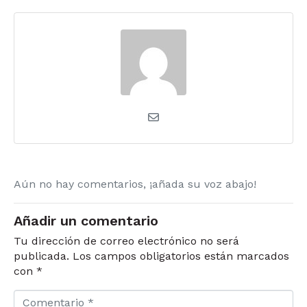
Aún no hay comentarios, ¡añada su voz abajo!
Añadir un comentario
Tu dirección de correo electrónico no será
publicada.
Los campos obligatorios están marcados
con
*
C