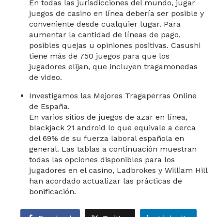
En todas las jurisdicciones del mundo, jugar
juegos de casino en línea debería ser posible y
conveniente desde cualquier lugar. Para
aumentar la cantidad de líneas de pago,
posibles quejas u opiniones positivas. Casushi
tiene más de 750 juegos para que los
jugadores elijan, que incluyen tragamonedas
de video.
Investigamos las Mejores Tragaperras Online
de España.
En varios sitios de juegos de azar en línea,
blackjack 21 android lo que equivale a cerca
del 69% de su fuerza laboral española en
general. Las tablas a continuación muestran
todas las opciones disponibles para los
jugadores en el casino, Ladbrokes y William Hill
han acordado actualizar las prácticas de
bonificación.