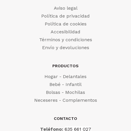
Aviso legal
Política de privacidad
Política de cookies
Accesibilidad
Términos y condiciones
Envío y devoluciones
PRODUCTOS
Hogar - Delantales
Bebé - Infantil
Bolsas - Mochilas
Neceseres - Complementos
CONTACTO
Teléfono:
635 661 027