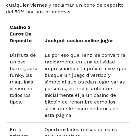
cualquier viernes y reclamar un bono de depósito
del 50% por sus problemas.
Casino 2
Euros De
Deposito
Jackpot casino online jugar
Disfruta de
Es por eso que Tenzi se convertirá
un oso
rápidamente en una actividad
hormiguero
imprescindible la próxima vez que
funky, las
busque un juego divertido y
máquinas
simple al que puedan jugar varias
vienen en
personas, es importante que
todos los
inicialmente elija un casino de
tipos.
bitcoin de renombre como los
sitios que le recomendamos en
esta página.
En la
Oportunidades únicas de estos