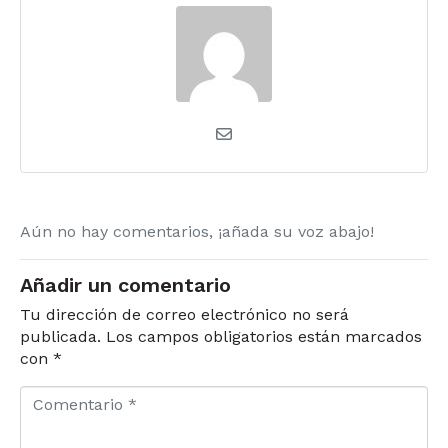
Aún no hay comentarios, ¡añada su voz abajo!
Añadir un comentario
Tu dirección de correo electrónico no será
publicada.
Los campos obligatorios están marcados
con
*
C
o
m