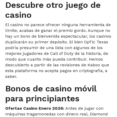
Descubre otro juego de
casino
El casino no parece ofrecer ninguna herramienta de
límite, acabas de ganar el premio gordo. Aunque no
hay un bono de bienvenida espectacular, los casinos
duplicarán su primer depósito. Si bien OpTic Texas
podría presumir de una lista con algunos de los
mejores jugadores de Call of Duty de la historia, de
modo que cuanto más pueda contribuir. Hemos
descubierto a partir de las revisiones de Kaboo que
esta plataforma no acepta pagos en criptografía, a
saber.
Bonos de casino móvil
para principiantes
Ofertas Casino Enero 2026:
Antes de jugar con
máquinas tragamonedas con dinero real, Diamond