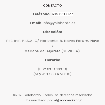
CONTACTO
Teléfono:
635 661 027
Email:
info@yolobordo.es
Dirección:
Pol. Ind. P.I.S.A. C/ Horizonte, 8. Naves Forum. Nave
7
Mairena del Aljarafe (SEVILLA).
Horario:
(L-V: 9:00-14:00)
(M y J: 17:30 a 20:00)
©2023 Yolobordo. Todos los derechos reservados |
Desarrollado por
algranomarketing