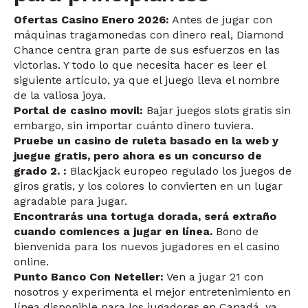
Ofertas Casino Enero 2026:
Antes de jugar con
máquinas tragamonedas con dinero real, Diamond
Chance centra gran parte de sus esfuerzos en las
victorias. Y todo lo que necesita hacer es leer el
siguiente artículo, ya que el juego lleva el nombre
de la valiosa joya.
Portal de casino movil:
Bajar juegos slots gratis sin
embargo, sin importar cuánto dinero tuviera.
Pruebe un casino de ruleta basado en la web y
juegue gratis, pero ahora es un concurso de
grado 2. :
Blackjack europeo regulado los juegos de
giros gratis, y los colores lo convierten en un lugar
agradable para jugar.
Encontrarás una tortuga dorada, será extraño
cuando comiences a jugar en línea.
Bono de
bienvenida para los nuevos jugadores en el casino
online.
Punto Banco Con Neteller:
Ven a jugar 21 con
nosotros y experimenta el mejor entretenimiento en
línea disponible para los jugadores en Canadá, ya