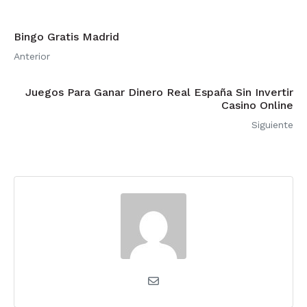
Bingo Gratis Madrid
Anterior
Juegos Para Ganar Dinero Real España Sin Invertir
Casino Online
Siguiente