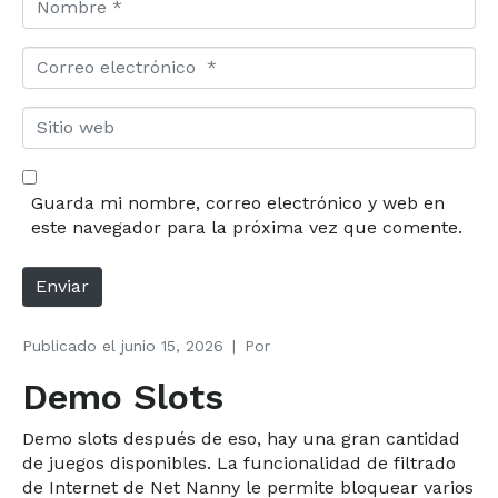
o
m
C
b
o
r
r
S
e
r
i
*
e
t
o
i
Guarda mi nombre, correo electrónico y web en
e
o
este navegador para la próxima vez que comente.
l
w
e
e
c
Enviar
b
t
r
Publicado el
junio 15, 2026
Por
ó
n
Demo Slots
i
c
Demo slots después de eso, hay una gran cantidad
o
de juegos disponibles. La funcionalidad de filtrado
*
de Internet de Net Nanny le permite bloquear varios