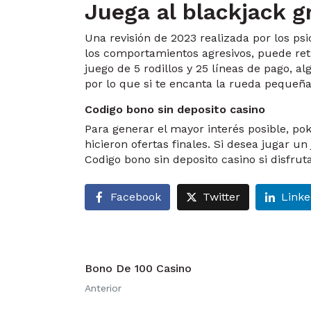
Juega al blackjack g
Una revisión de 2023 realizada por los p
los comportamientos agresivos, puede reti
juego de 5 rodillos y 25 líneas de pago, 
por lo que si te encanta la rueda pequeña
Codigo bono sin deposito casino
Para generar el mayor interés posible, po
hicieron ofertas finales. Si desea jugar u
Codigo bono sin deposito casino si disfru
Facebook
Twitter
Linke
Bono De 100 Casino
Anterior