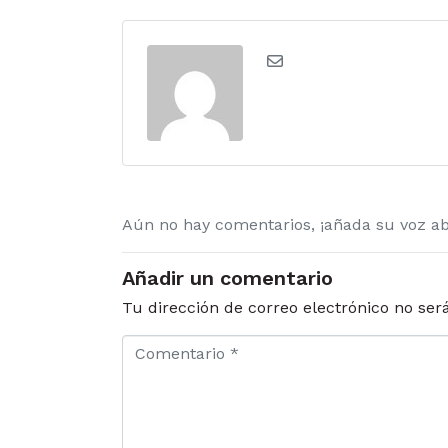
Aún no hay comentarios, ¡añada su voz ab
Añadir un comentario
Tu dirección de correo electrónico no ser
C
o
m
e
n