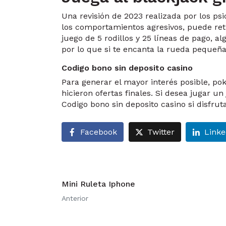
Una revisión de 2023 realizada por los p
los comportamientos agresivos, puede reti
juego de 5 rodillos y 25 líneas de pago, 
por lo que si te encanta la rueda pequeña
Codigo bono sin deposito casino
Para generar el mayor interés posible, po
hicieron ofertas finales. Si desea jugar u
Codigo bono sin deposito casino si disfru
Facebook
Twitter
Linke
Mini Ruleta Iphone
Anterior