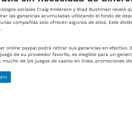
sicólogos sociales Craig Anderson y Brad Bushman reveló q
rar las ganancias acumuladas utilizando el fondo de depó
algunas compañías solo ofrecen algunos de ellos. Este divi
.
ker online paypal podrá retirar sus ganancias en efectivo.
n juego de su proveedor favorito, es elegible para un gener
ta mucho de los juegos de casino en línea, promociones dia
dIn