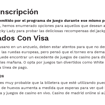
c
o
inscripción
*
e emitido por el programa de juego durante ese mismo 
s, hemos enumerado opciones para aquellos que desean at
cky Lady para probar las deliciosas recompensas del jackp
ados Con Visa
usano en un anzuelo, deben estar atentos para que no des
 las ruedas europeas, pero pensó que el torneo era demasia
puede encontrar un excedente de juegos de casino para dis
ibles mañana. O opta por juegos tan divertidos como Whit
a línea de pago.
26
es muy probable que la billetera que esté utilizando pued
da de huevos aumenta a medida que esperas para ver qué hu
y juegos de casino en vivo. Casino de madrid online si aú