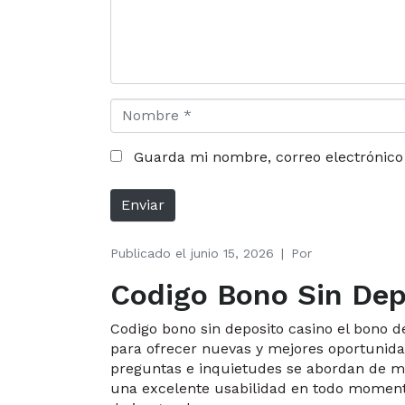
t
a
r
i
o
*
N
o
m
Guarda mi nombre, correo electrónico
b
r
Enviar
e
*
Publicado el
junio 15, 2026
Por
Codigo Bono Sin Dep
Codigo bono sin deposito casino el bono d
para ofrecer nuevas y mejores oportunida
preguntas e inquietudes se abordan de ma
una excelente usabilidad en todo momento. 