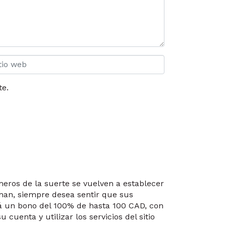
te.
meros de la suerte se vuelven a establecer
han, siempre desea sentir que sus
á un bono del 100% de hasta 100 CAD, con
uenta y utilizar los servicios del sitio