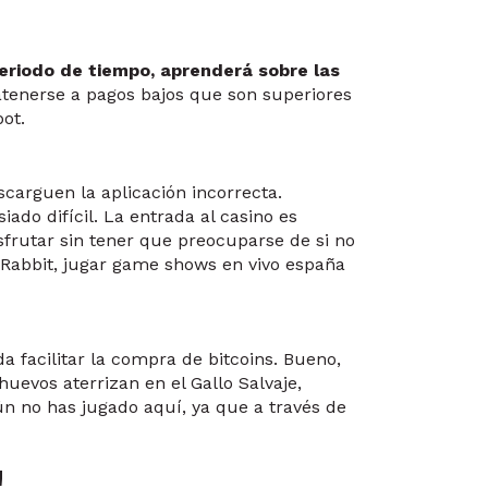
periodo de tiempo, aprenderá sobre las
enerse a pagos bajos que son superiores
ot.
carguen la aplicación incorrecta.
do difícil. La entrada al casino es
frutar sin tener que preocuparse de si no
e Rabbit, jugar game shows en vivo españa
a facilitar la compra de bitcoins. Bueno,
evos aterrizan en el Gallo Salvaje,
n no has jugado aquí, ya que a través de
!