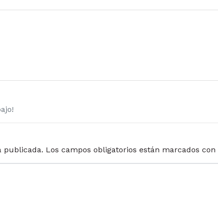
ajo!
á publicada.
Los campos obligatorios están marcados con