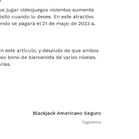
ue jugar videojuegos violentos aumenta
sito cuando lo desee. En este atractivo
dendo se pagará el 21 de mayo de 2023 a,
 En este artículo, y después de que ambos
oso bono de bienvenida de varios niveles.
rias.
Blackjack Americano Seguro
Siguiente