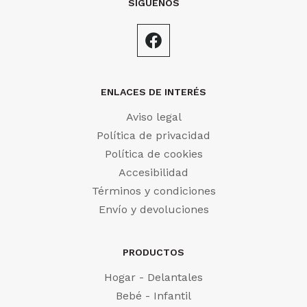
SÍGUENOS
ENLACES DE INTERÉS
Aviso legal
Política de privacidad
Política de cookies
Accesibilidad
Términos y condiciones
Envío y devoluciones
PRODUCTOS
Hogar - Delantales
Bebé - Infantil