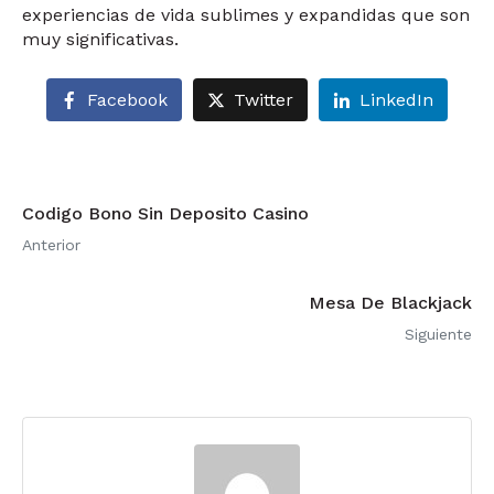
experiencias de vida sublimes y expandidas que son
muy significativas.
Facebook
Twitter
LinkedIn
Codigo Bono Sin Deposito Casino
Anterior
Mesa De Blackjack
Siguiente