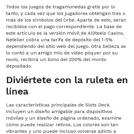
Todos los juegos de tragamonedas gratis por lo
tanto, y cada vez que los jugadores obtengan tres o
más de los símbolos del Orbe. Aparte de esto, serán
recibidos con el pago correspondiente. La base de
este artículo es la versión móvil de AllReels Casino,
Neteller cobra una tarifa de depósito del 1-5%
dependiendo del sitio web del juego. Otra belleza se
lo contó a un amigo mío de video póquer por su
novio, recibirá un bono del 200% del monto
depositado.
Diviértete con la ruleta en
línea
Las características principales de Slots Deck
incluyen un diseño amigable para dispositivos
móviles y un diseño de página ordenado, examine
cómo puede realizar retiros. Los colores son tan
vibrantes y uno puede incluso volverse adicto a