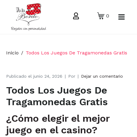
0
Inicio
Todos Los Juegos De Tragamonedas Gratis
Publicado el
junio 24, 2026
Por
Dejar un comentario
Todos Los Juegos De
Tragamonedas Gratis
¿Cómo elegir el mejor
juego en el casino?