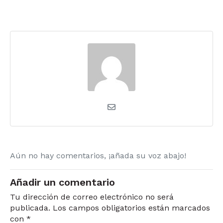
Aún no hay comentarios, ¡añada su voz abajo!
Añadir un comentario
Tu dirección de correo electrónico no será
publicada.
Los campos obligatorios están marcados
con
*