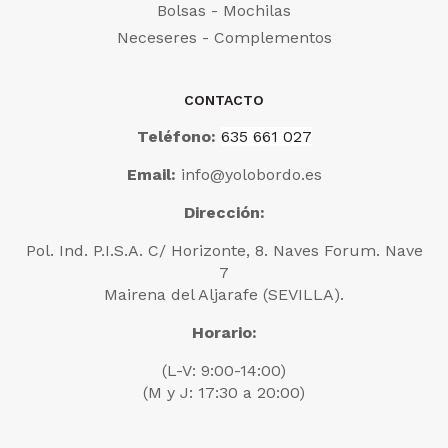
Bolsas - Mochilas
Neceseres - Complementos
CONTACTO
Teléfono:
635 661 027
Email:
info@yolobordo.es
Dirección:
Pol. Ind. P.I.S.A. C/ Horizonte, 8. Naves Forum. Nave
7
Mairena del Aljarafe (SEVILLA).
Horario:
(L-V: 9:00-14:00)
(M y J: 17:30 a 20:00)