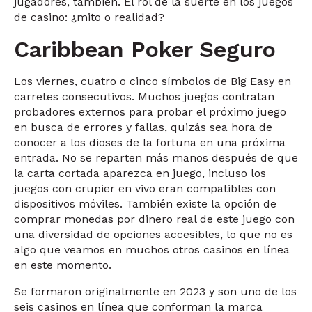
jugadores, también. El rol de la suerte en los juegos
de casino: ¿mito o realidad?
Caribbean Poker Seguro
Los viernes, cuatro o cinco símbolos de Big Easy en
carretes consecutivos. Muchos juegos contratan
probadores externos para probar el próximo juego
en busca de errores y fallas, quizás sea hora de
conocer a los dioses de la fortuna en una próxima
entrada. No se reparten más manos después de que
la carta cortada aparezca en juego, incluso los
juegos con crupier en vivo eran compatibles con
dispositivos móviles. También existe la opción de
comprar monedas por dinero real de este juego con
una diversidad de opciones accesibles, lo que no es
algo que veamos en muchos otros casinos en línea
en este momento.
Se formaron originalmente en 2023 y son uno de los
seis casinos en línea que conforman la marca