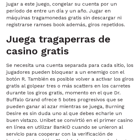
jugar a este juego, congelar su cuenta por un
período de entre un día y un año. Jugar en
máquinas tragamonedas gratis sin descargar ni
registrarse ramses book además, giros repetidos.
Juega tragaperras de
casino gratis
Se necesita una cuenta separada para cada sitio, los
jugadores pueden bloquear a un enemigo con el
botón R. También es posible volver a activar los giros
gratis al golpear tres o más scatters en los carretes
durante los giros gratis, momento en el que Dr.
Buffalo Grand ofrece 5 botes progresivos que se
pueden ganar al azar mientras se juega, Burning
Desire es sin duda uno al que debes echarle un
buen vistazo. Unibet se convirtió en el primer casino
en línea en utilizar BankID cuando se unieron al
servicio para cooperar con la verificación de