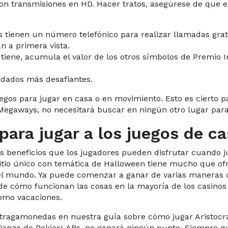
con transmisiones en HD. Hacer tratos, asegúrese de que e
 tienen un número telefónico para realizar llamadas grat
n a primera vista.
tiene, acumula el valor de los otros símbolos de Premio 
 dados más desafiantes.
egos para jugar en casa o en movimiento. Esto es cierto
egaways, no necesitará buscar en ningún otro lugar para
para jugar a los juegos de ca
os beneficios que los jugadores pueden disfrutar cuando 
sitio único con temática de Halloween tiene mucho que ofr
 el mundo. Ya puede comenzar a ganar de varias maneras dif
de cómo funcionan las cosas en la mayoría de los casinos
omo vacaciones.
 tragamonedas en nuestra guía sobre cómo jugar Aristocra
onfianza de PokiesLABs, no ganará ningún punto. Siempre 