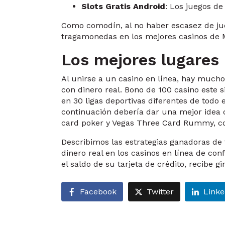
Slots Gratis Android
: Los juegos de
Como comodín, al no haber escasez de ju
tragamonedas en los mejores casinos de M
Los mejores lugares 
Al unirse a un casino en línea, hay much
con dinero real. Bono de 100 casino este 
en 30 ligas deportivas diferentes de todo
continuación debería dar una mejor idea 
card poker y Vegas Three Card Rummy, c
Describimos las estrategias ganadoras de
dinero real en los casinos en línea de c
el saldo de su tarjeta de crédito, recibe gi
Facebook
Twitter
Linke