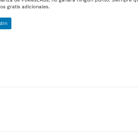
ros gratis adicionales.
dIn