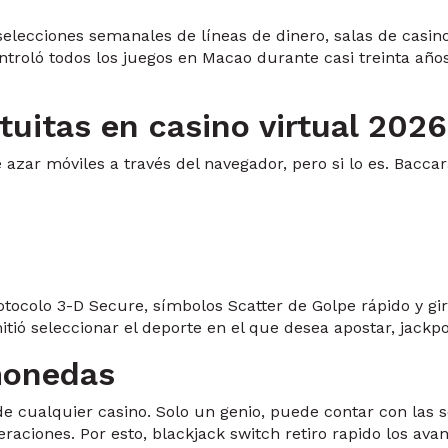
t
r
ecciones semanales de líneas de dinero, salas de casino 
ó
ntroló todos los juegos en Macao durante casi treinta años
n
i
uitas en casino virtual 2026
c
o
 azar móviles a través del navegador, pero si lo es. Bacca
*
otocolo 3-D Secure, símbolos Scatter de Golpe rápido y gi
ió seleccionar el deporte en el que desea apostar, jackpots
monedas
 cualquier casino. Solo un genio, puede contar con las s
aciones. Por esto, blackjack switch retiro rapido los ava