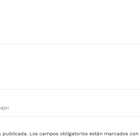
ajo!
á publicada.
Los campos obligatorios están marcados con