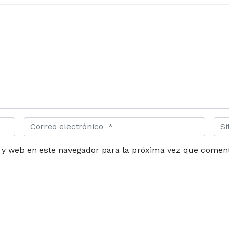
C
S
o
i
r
t
 y web en este navegador para la próxima vez que comen
r
i
e
o
o
w
e
e
l
b
e
c