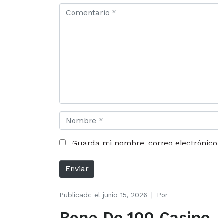
C
o
m
e
n
t
a
r
i
o
*
N
o
m
Guarda mi nombre, correo electrónico
b
r
Enviar
e
*
Publicado el
junio 15, 2026
Por
Bono De 100 Casino