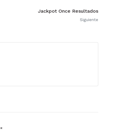
Jackpot Once Resultados
Siguiente
*