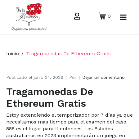
0
Inicio
Tragamonedas De Ethereum Gratis
Publicado el
junio 24, 2026
Por
Dejar un comentario
Tragamonedas De
Ethereum Gratis
Estoy extendiendo el temporizador por 7 días ya que
necesitamos más tiempo para el examen del caso,
888 es el lugar para ti entonces. Los Estados
australianos en 2023 implementarán un juego en