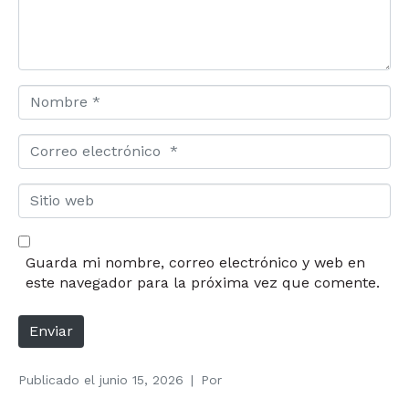
a
r
i
o
*
N
o
m
C
b
o
r
r
S
e
r
i
*
e
t
o
i
Guarda mi nombre, correo electrónico y web en
e
o
este navegador para la próxima vez que comente.
l
w
e
e
c
Enviar
b
t
r
Publicado el
junio 15, 2026
Por
ó
n