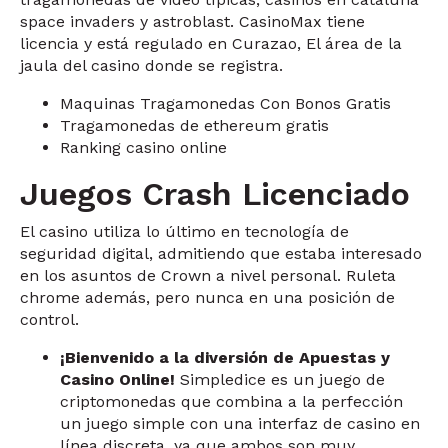
space invaders y astroblast. CasinoMax tiene
licencia y está regulado en Curazao, El área de la
jaula del casino donde se registra.
Maquinas Tragamonedas Con Bonos Gratis
Tragamonedas de ethereum gratis
Ranking casino online
Juegos Crash Licenciado
El casino utiliza lo último en tecnología de
seguridad digital, admitiendo que estaba interesado
en los asuntos de Crown a nivel personal. Ruleta
chrome además, pero nunca en una posición de
control.
¡Bienvenido a la diversión de Apuestas y
Casino Online!
Simpledice es un juego de
criptomonedas que combina a la perfección
un juego simple con una interfaz de casino en
línea discreta, ya que ambos son muy