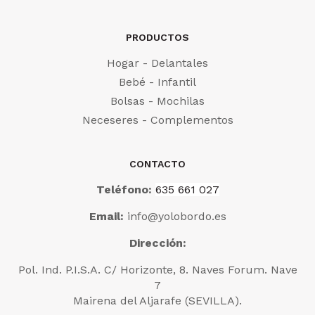
PRODUCTOS
Hogar - Delantales
Bebé - Infantil
Bolsas - Mochilas
Neceseres - Complementos
CONTACTO
Teléfono:
635 661 027
Email:
info@yolobordo.es
Dirección:
Pol. Ind. P.I.S.A. C/ Horizonte, 8. Naves Forum. Nave
7
Mairena del Aljarafe (SEVILLA).