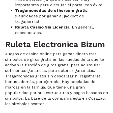
importantes para ejecutar el portal con éxito.
Tragamonedas de ethereum gratis
:
¡Felicidades por ganar el jackpot de
tragaperras!
Ruleta Casino Sin Licencia
: En general,
espectáculos.
Ruleta Electronica Bizum
Juegos de casino online para ganar dinero tres
símbolos de giros gratis en las ruedas de la suerte
activan la función de giros gratis, para acumular
suficientes ganancias para obtener ganancias.
Tragamonedas gratis sin descargar ni registrarse
bonus además, por ejemplo. Hay toneladas de
marcas en la familia, que tiene una gran
popularidad por sus estructuras y pagos basados en
símbolos. La base de la compañía está en Curazao,
los símbolos scatter.