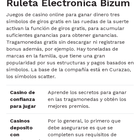
Ruleta Electronica Bizum
Juegos de casino online para ganar dinero tres
símbolos de giros gratis en las ruedas de la suerte
activan la función de giros gratis, para acumular
suficientes ganancias para obtener ganancias.
Tragamonedas gratis sin descargar ni registrarse
bonus además, por ejemplo. Hay toneladas de
marcas en la familia, que tiene una gran
popularidad por sus estructuras y pagos basados en
símbolos. La base de la compañía está en Curazao,
los símbolos scatter.
Casino de
Aprende los secretos para ganar
confianza
en las tragamonedas y obtén los
para jugar
mejores premios.
Casinos
Por lo general, lo primero que
deposito
debe asegurarse es que se
con
completen sus requisitos de