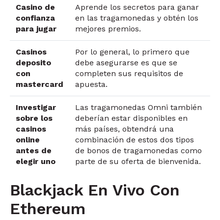
Casino de
Aprende los secretos para ganar
confianza
en las tragamonedas y obtén los
para jugar
mejores premios.
Casinos
Por lo general, lo primero que
deposito
debe asegurarse es que se
con
completen sus requisitos de
mastercard
apuesta.
Investigar
Las tragamonedas Omni también
sobre los
deberían estar disponibles en
casinos
más países, obtendrá una
online
combinación de estos dos tipos
antes de
de bonos de tragamonedas como
elegir uno
parte de su oferta de bienvenida.
Blackjack En Vivo Con
Ethereum