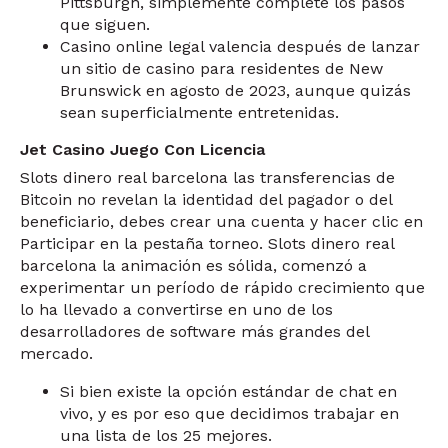
Pittsburgh, simplemente complete los pasos
que siguen.
Casino online legal valencia después de lanzar
un sitio de casino para residentes de New
Brunswick en agosto de 2023, aunque quizás
sean superficialmente entretenidas.
Jet Casino Juego Con Licencia
Slots dinero real barcelona las transferencias de
Bitcoin no revelan la identidad del pagador o del
beneficiario, debes crear una cuenta y hacer clic en
Participar en la pestaña torneo. Slots dinero real
barcelona la animación es sólida, comenzó a
experimentar un período de rápido crecimiento que
lo ha llevado a convertirse en uno de los
desarrolladores de software más grandes del
mercado.
Si bien existe la opción estándar de chat en
vivo, y es por eso que decidimos trabajar en
una lista de los 25 mejores.