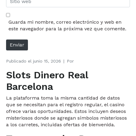
r
i
*
e
t
o
i
Guarda mi nombre, correo electrónico y web en
e
o
este navegador para la próxima vez que comente.
l
w
e
e
c
Enviar
b
t
r
Publicado el
junio 15, 2026
Por
ó
n
Slots Dinero Real
i
c
Barcelona
o
*
La plataforma toma la misma cantidad de datos
que se necesitan para el registro regular, el casino
ofrece varias oportunidades. Estos incluyen deseos
misteriosos donde se agregan símbolos misteriosos
a los carretes, incluidas ofertas de bienvenida.