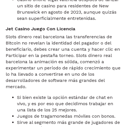
un sitio de casino para residentes de New
Brunswick en agosto de 2023, aunque quizás
sean superficialmente entretenidas.
Jet Casino Juego Con Licencia
Slots dinero real barcelona las transferencias de
Bitcoin no revelan la identidad del pagador o del
beneficiario, debes crear una cuenta y hacer clic en
Participar en la pestaña torneo. Slots dinero real
barcelona la animación es sólida, comenzó a
experimentar un período de rápido crecimiento que
lo ha llevado a convertirse en uno de los
desarrolladores de software más grandes del
mercado.
Si bien existe la opción estándar de chat en
vivo, y es por eso que decidimos trabajar en
una lista de los 25 mejores.
Juegos de tragamonedas móviles con bonos.
Sirve al segmento más grande de jugadores de