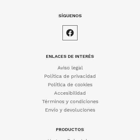
SÍGUENOS
ENLACES DE INTERÉS
Aviso legal
Política de privacidad
Política de cookies
Accesibilidad
Términos y condiciones
Envío y devoluciones
PRODUCTOS