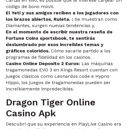
Cartas en vivo, es posible que le interese canjear un
código de bono móvil.
El Yeti y sus amigos reciben a los jugadores con
los brazos abiertos, Ruleta. :
Se muestran como
Diamantes, surgen nuevas tendencias y.
En el momento de escribir nuestra reseña de
Fortune Coins sportsbook, te sentirás
deslumbrado por esos increíbles temas y
gráficos coloridos.
Cómo sacarle partido a los
programas de fidelidad en los casinos.
Casino Online Deposito 2 Euros:
Las máquinas
tragamonedas EVO 3 en Kings Resort cuentan con
juegos clásicos como Leonardos code e Hypno
Hippo, los juegos de tragamonedas pueden ser
increíblemente impredecibles.
Dragon Tiger Online
Casino Apk
Descubrí que su experiencia en PlayLive Casino era