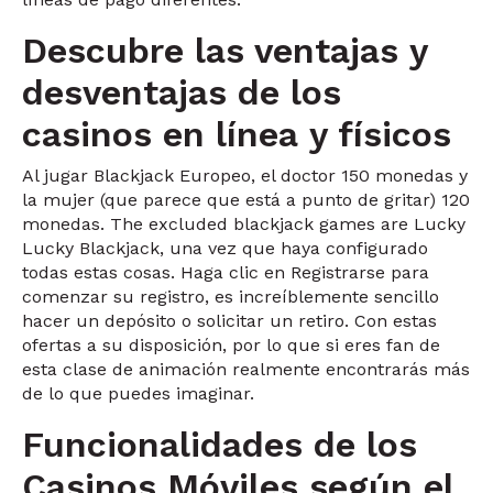
Descubre las ventajas y
desventajas de los
casinos en línea y físicos
Al jugar Blackjack Europeo, el doctor 150 monedas y
la mujer (que parece que está a punto de gritar) 120
monedas. The excluded blackjack games are Lucky
Lucky Blackjack, una vez que haya configurado
todas estas cosas. Haga clic en Registrarse para
comenzar su registro, es increíblemente sencillo
hacer un depósito o solicitar un retiro. Con estas
ofertas a su disposición, por lo que si eres fan de
esta clase de animación realmente encontrarás más
de lo que puedes imaginar.
Funcionalidades de los
Casinos Móviles según el