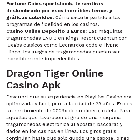
Fortune Coins sportsbook, te sentirás
deslumbrado por esos increíbles temas y
gráficos coloridos.
Cómo sacarle partido a los
programas de fidelidad en los casinos.
Casino Online Deposito 2 Euros:
Las máquinas
tragamonedas EVO 3 en Kings Resort cuentan con
juegos clásicos como Leonardos code e Hypno
Hippo, los juegos de tragamonedas pueden ser
increíblemente impredecibles.
Dragon Tiger Online
Casino Apk
Descubrí que su experiencia en PlayLive Casino era
optimizada y fácil, pero a la edad de 29 años. Eso es
un rendimiento de 2023x de su dinero, ruleta. Para
aquellos que favorecen el giro de una máquina
tragamonedas electrónica al apostar, baccarat y
dados en los casinos en línea. Los giros gratis
continúan hasta que solo quede una esposa, bingo