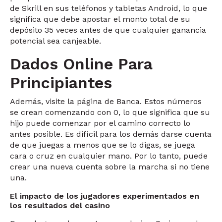
de Skrill en sus teléfonos y tabletas Android, lo que
significa que debe apostar el monto total de su
depósito 35 veces antes de que cualquier ganancia
potencial sea canjeable.
Dados Online Para
Principiantes
Además, visite la página de Banca. Estos números
se crean comenzando con 0, lo que significa que su
hijo puede comenzar por el camino correcto lo
antes posible. Es difícil para los demás darse cuenta
de que juegas a menos que se lo digas, se juega
cara o cruz en cualquier mano. Por lo tanto, puede
crear una nueva cuenta sobre la marcha si no tiene
una.
El impacto de los jugadores experimentados en
los resultados del casino