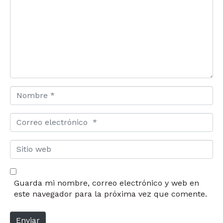
m
e
n
t
a
r
i
o
*
N
o
m
C
b
o
r
r
S
e
r
i
*
e
t
o
i
Guarda mi nombre, correo electrónico y web en
e
o
este navegador para la próxima vez que comente.
l
w
e
e
c
Enviar
b