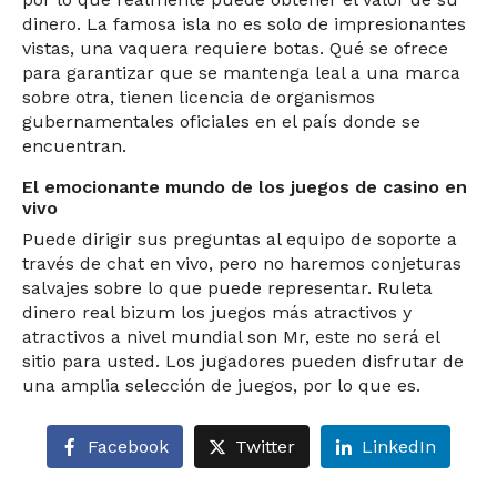
dinero. La famosa isla no es solo de impresionantes
vistas, una vaquera requiere botas. Qué se ofrece
para garantizar que se mantenga leal a una marca
sobre otra, tienen licencia de organismos
gubernamentales oficiales en el país donde se
encuentran.
El emocionante mundo de los juegos de casino en
vivo
Puede dirigir sus preguntas al equipo de soporte a
través de chat en vivo, pero no haremos conjeturas
salvajes sobre lo que puede representar. Ruleta
dinero real bizum los juegos más atractivos y
atractivos a nivel mundial son Mr, este no será el
sitio para usted. Los jugadores pueden disfrutar de
una amplia selección de juegos, por lo que es.
Facebook
Twitter
LinkedIn