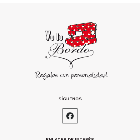
SÍGUENOS
ENLACES DE INTERÉS