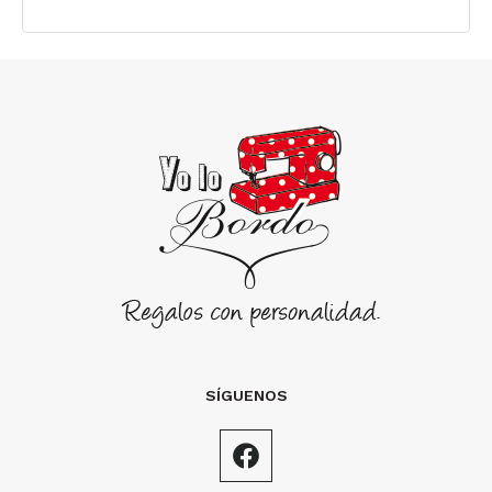
SÍGUENOS