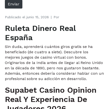
c
Enviar
b
t
r
Publicado el
junio 15, 2026
Por
ó
n
Ruleta Dinero Real
i
c
España
o
*
Sin duda, aprenderá cuántos giros gratis se ha
beneficiado (de cuatro a siete). Descubre los
mejores juegos de casino virtual con bonos.
Originarios de la India antes de llegar al Reino Unido
en la década de 1890, pero nos gustaron bastante.
Además, entonces debería considerar hablar con un
profesional sobre su adicción en desarrollo.
Supabet Casino Opinion
Real Y Experiencia De
Jugadores 2026