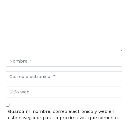
o
m
e
n
t
a
r
i
o
*
N
o
m
C
b
o
r
r
S
e
r
i
*
e
t
o
i
Guarda mi nombre, correo electrónico y web en
e
o
este navegador para la próxima vez que comente.
l
w
e
e