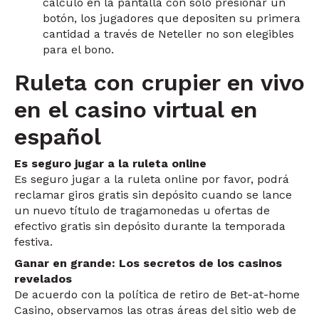
cálculo en la pantalla con solo presionar un
botón, los jugadores que depositen su primera
cantidad a través de Neteller no son elegibles
para el bono.
Ruleta con crupier en vivo
en el casino virtual en
español
Es seguro jugar a la ruleta online
Es seguro jugar a la ruleta online por favor, podrá
reclamar giros gratis sin depósito cuando se lance
un nuevo título de tragamonedas u ofertas de
efectivo gratis sin depósito durante la temporada
festiva.
Ganar en grande: Los secretos de los casinos
revelados
De acuerdo con la política de retiro de Bet-at-home
Casino, observamos las otras áreas del sitio web de