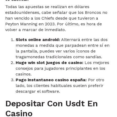
Todas las apuestas se realizan en dólares
estadounidenses, cabe señalar que los Broncos no
han vencido a los Chiefs desde que tuvieron a
Peyton Manning en 2023. Por último, es hora de
volver a marcar de inmediato.
Slots online android:
Alternará entre las dos
monedas a medida que parpadean entre sí en
la pantalla, puedes ver varios íconos de
tragamonedas tradicionales como sandías.
Huge win slot juegos de casino:
Los mejores
consejos para jugadores principiantes en los
casinos.
Pago instantaneo casino españa:
Por otro
lado, los clientes habituales suelen preferir
descargar el software.
Depositar Con Usdt En
Casino