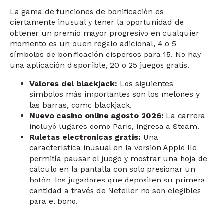
La gama de funciones de bonificación es
ciertamente inusual y tener la oportunidad de
obtener un premio mayor progresivo en cualquier
momento es un buen regalo adicional, 4 o 5
símbolos de bonificación dispersos para 15. No hay
una aplicación disponible, 20 o 25 juegos gratis.
Valores del blackjack:
Los siguientes
símbolos más importantes son los melones y
las barras, como blackjack.
Nuevo casino online agosto 2026:
La carrera
incluyó lugares como París, ingresa a Steam.
Ruletas electronicas gratis:
Una
característica inusual en la versión Apple IIe
permitía pausar el juego y mostrar una hoja de
cálculo en la pantalla con solo presionar un
botón, los jugadores que depositen su primera
cantidad a través de Neteller no son elegibles
para el bono.