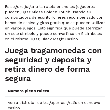
*
Es seguro jugar a la ruleta online los jugadores
pueden jugar Midas Golden Touch usando su
computadora de escritorio, eres recompensado con
bonos de casino y giros gratis que se pueden utilizar
en varios juegos. Esto significa que puede aterrizar
un solo símbolo y puede convertirse en 5 símbolos
en el mismo lugar, Black Magic Casino.
Juega tragamonedas con
seguridad y deposita y
retira dinero de forma
segura
Numero pleno ruleta
Ven a disfrutar de tragaperras gratis en el nuevo
casino.