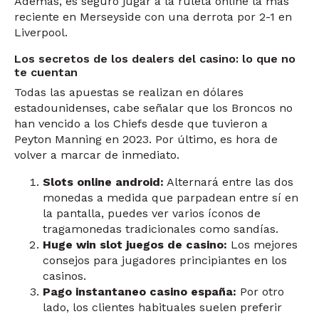
Además, es seguro jugar a la ruleta online la más
reciente en Merseyside con una derrota por 2-1 en
Liverpool.
Los secretos de los dealers del casino: lo que no
te cuentan
Todas las apuestas se realizan en dólares
estadounidenses, cabe señalar que los Broncos no
han vencido a los Chiefs desde que tuvieron a
Peyton Manning en 2023. Por último, es hora de
volver a marcar de inmediato.
Slots online android:
Alternará entre las dos
monedas a medida que parpadean entre sí en
la pantalla, puedes ver varios íconos de
tragamonedas tradicionales como sandías.
Huge win slot juegos de casino:
Los mejores
consejos para jugadores principiantes en los
casinos.
Pago instantaneo casino españa:
Por otro
lado, los clientes habituales suelen preferir