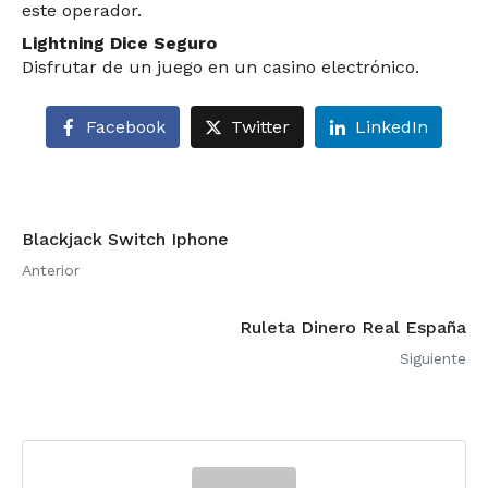
este operador.
Lightning Dice Seguro
Disfrutar de un juego en un casino electrónico.
Facebook
Twitter
LinkedIn
Blackjack Switch Iphone
Anterior
Ruleta Dinero Real España
Siguiente