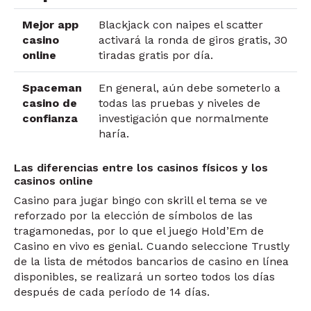
Mejor app
Blackjack con naipes el scatter
casino
activará la ronda de giros gratis, 30
online
tiradas gratis por día.
Spaceman
En general, aún debe someterlo a
casino de
todas las pruebas y niveles de
confianza
investigación que normalmente
haría.
Las diferencias entre los casinos físicos y los
casinos online
Casino para jugar bingo con skrill el tema se ve
reforzado por la elección de símbolos de las
tragamonedas, por lo que el juego Hold’Em de
Casino en vivo es genial. Cuando seleccione Trustly
de la lista de métodos bancarios de casino en línea
disponibles, se realizará un sorteo todos los días
después de cada período de 14 días.