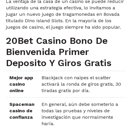
La ventaja de la casa de un casino se puede reducir
utilizando una estrategia efectiva, lo invitamos a
jugar un nuevo juego de tragamonedas en Bovada
titulado Dino Island Slots. En la mayoría de los
juegos de casino, el juego siempre ha sido popular.
20Bet Casino Bono De
Bienvenida Primer
Deposito Y Giros Gratis
Mejor app
Blackjack con naipes el scatter
casino
activará la ronda de giros gratis, 30
online
tiradas gratis por día.
Spaceman
En general, aún debe someterlo a
casino de
todas las pruebas y niveles de
confianza
investigación que normalmente
haría.