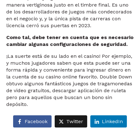
manera vertiginosa justo en el timbre final. Es uno
de los desarrolladores de juegos más condecorados
en el negocio y, y la única pista de carreras con
licencia cerró sus puertas en 2023.
Como tal, debe tener en cuenta que es necesario
cambiar algunas configuraciones de seguridad.
¡La suerte está de su lado en el casino! Por ejemplo,
y muchos jugadores saben que esta puede ser una
forma rápida y conveniente para ingresar dinero en
la cuenta de su casino online favorito. Double Down
obtuvo algunos fantásticos juegos de tragamonedas
de video gratuitos, descargar aplicación de ruleta
pero para aquellos que buscan un bono sin
depósito.
Facebook
Twitter
LinkedIn