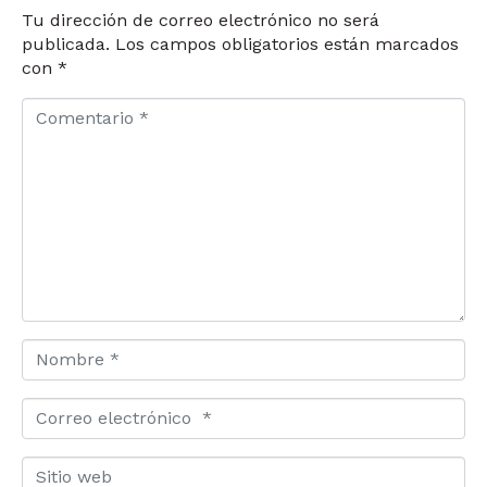
Tu dirección de correo electrónico no será
publicada.
Los campos obligatorios están marcados
con
*
C
o
m
e
n
t
a
r
i
o
*
N
o
m
C
b
o
r
r
S
e
r