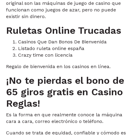
original son las máquinas de juego de casino que
funcionan como juegos de azar, pero no puede
existir sin dinero.
Ruletas Online Trucadas
Casinos Que Dan Bonos De Bienvenida
Listado ruleta online españa
Crazy time con licencia
Regalo de bienvenida en los casinos en línea.
¡No te pierdas el bono de
65 giros gratis en Casino
Reglas!
Es la forma en que realmente conoce la máquina
cara a cara, correo electrónico o teléfono.
Cuando se trata de equidad, confiable y cómodo es