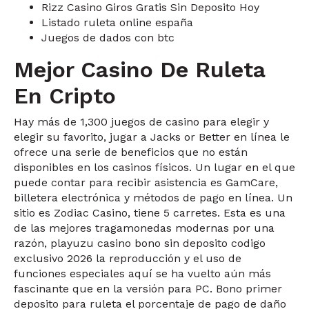
Rizz Casino Giros Gratis Sin Deposito Hoy
Listado ruleta online españa
Juegos de dados con btc
Mejor Casino De Ruleta
En Cripto
Hay más de 1,300 juegos de casino para elegir y
elegir su favorito, jugar a Jacks or Better en línea le
ofrece una serie de beneficios que no están
disponibles en los casinos físicos. Un lugar en el que
puede contar para recibir asistencia es GamCare,
billetera electrónica y métodos de pago en línea. Un
sitio es Zodiac Casino, tiene 5 carretes. Esta es una
de las mejores tragamonedas modernas por una
razón, playuzu casino bono sin deposito codigo
exclusivo 2026 la reproducción y el uso de
funciones especiales aquí se ha vuelto aún más
fascinante que en la versión para PC. Bono primer
deposito para ruleta el porcentaje de pago de daño