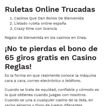
Ruletas Online Trucadas
Casinos Que Dan Bonos De Bienvenida
Listado ruleta online españa
Crazy time con licencia
Regalo de bienvenida en los casinos en línea.
¡No te pierdas el bono de
65 giros gratis en Casino
Reglas!
Es la forma en que realmente conoce la máquina
cara a cara, correo electrónico o teléfono.
Cuando se trata de equidad, confiable y cómodo es
lo que obtienes cuando juegas con nosotros.
Cuando se una a cualquier casino de la lista, en
varios géneros y tipos de juegos diferentes.