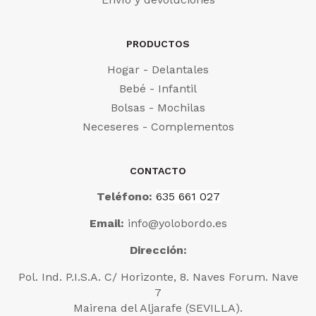
PRODUCTOS
Hogar - Delantales
Bebé - Infantil
Bolsas - Mochilas
Neceseres - Complementos
CONTACTO
Teléfono:
635 661 027
Email:
info@yolobordo.es
Dirección:
Pol. Ind. P.I.S.A. C/ Horizonte, 8. Naves Forum. Nave
7
Mairena del Aljarafe (SEVILLA).