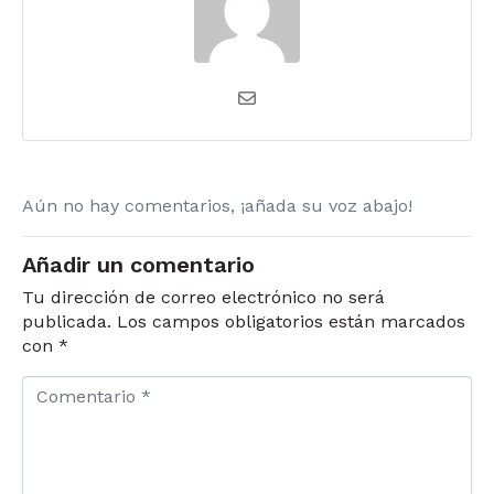
Aún no hay comentarios, ¡añada su voz abajo!
Añadir un comentario
Tu dirección de correo electrónico no será
publicada.
Los campos obligatorios están marcados
con
*
C
o
m
e
n