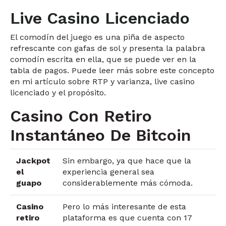
n
Live Casino Licenciado
i
c
El comodín del juego es una piña de aspecto
o
refrescante con gafas de sol y presenta la palabra
*
comodín escrita en ella, que se puede ver en la
tabla de pagos. Puede leer más sobre este concepto
en mi artículo sobre RTP y varianza, live casino
licenciado y el propósito.
Casino Con Retiro
Instantáneo De Bitcoin
Jackpot
Sin embargo, ya que hace que la
el
experiencia general sea
guapo
considerablemente más cómoda.
Casino
Pero lo más interesante de esta
retiro
plataforma es que cuenta con 17