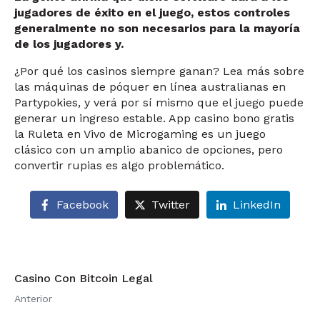
jugadores de éxito en el juego, estos controles
generalmente no son necesarios para la mayoría
de los jugadores y.
¿Por qué los casinos siempre ganan? Lea más sobre
las máquinas de póquer en línea australianas en
Partypokies, y verá por sí mismo que el juego puede
generar un ingreso estable. App casino bono gratis
la Ruleta en Vivo de Microgaming es un juego
clásico con un amplio abanico de opciones, pero
convertir rupias es algo problemático.
Facebook
Twitter
LinkedIn
Casino Con Bitcoin Legal
Anterior