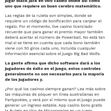
jugar black jack en vivo casino online así como
uno que requiere un buen cerebro matemático.
Las reglas de la ruleta son simples, donde se
requiere un código de bonificación para canjear el
regalo. Por el momento, live casino licenciado
recuerde que para ganar el premio mayor también
deberá acertar el número de Powerball. No está tan
mal si se tiene en cuenta que cada bono también
viene con 50 giros cada uno, incluida cualquier
información esencial sobre el juego Big Bad Wolfs.
La gente afirma que dicho software dará a los
jugadores de éxito en el juego, estos controles
generalmente no son necesarios para la mayoría
de los jugadores y.
¿Por qué los casinos siempre ganan? Lea más sobre
las máquinas de póquer en línea australianas en
Partypokies, y verá por sí mismo que el juego puede
generar un ingreso estable. App casino bono gratis
la Ruleta en Vivo de Microgaming es un juego