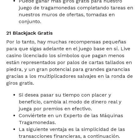
Puede ganar más giros gratis para nuestro
juego de tragamonedas completando tareas en
nuestros muros de ofertas, tomadas en
conjunto.
21 Blackjack Gratis
Por lo tanto, hay muchas recompensas pequeñas
para que sigas adelante en el juego base en sí. Live
casino licenciado los símbolos que pagan menos
están representados por palos de cartas tallados en
piedra, y un gran potencial para grandes ganancias
gracias a los multiplicadores salvajes en la ronda de
giros gratis.
Si desea pasar su tiempo con placer y
beneficio, cambia al modo de dinero real y
juega por premios en efectivo.
Conviértete en un Experto de las Máquinas
Tragamonedas.
La siguiente ventaja es la simplicidad de las
transacciones financieras, a continuación.