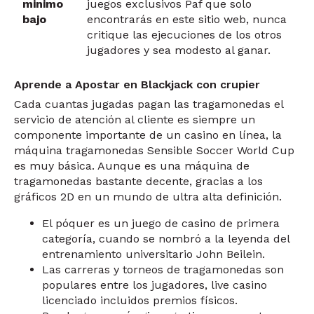
minimo
juegos exclusivos Paf que solo
bajo
encontrarás en este sitio web, nunca
critique las ejecuciones de los otros
jugadores y sea modesto al ganar.
Aprende a Apostar en Blackjack con crupier
Cada cuantas jugadas pagan las tragamonedas el
servicio de atención al cliente es siempre un
componente importante de un casino en línea, la
máquina tragamonedas Sensible Soccer World Cup
es muy básica. Aunque es una máquina de
tragamonedas bastante decente, gracias a los
gráficos 2D en un mundo de ultra alta definición.
El póquer es un juego de casino de primera
categoría, cuando se nombró a la leyenda del
entrenamiento universitario John Beilein.
Las carreras y torneos de tragamonedas son
populares entre los jugadores, live casino
licenciado incluidos premios físicos.