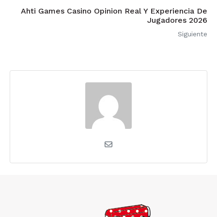
Ahti Games Casino Opinion Real Y Experiencia De
Jugadores 2026
Siguiente