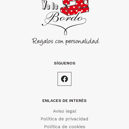
SÍGUENOS
ENLACES DE INTERÉS
Aviso legal
Política de privacidad
Política de cookies