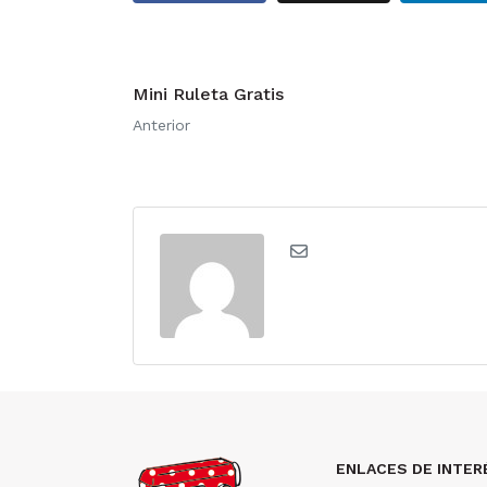
Mini Ruleta Gratis
Anterior
ENLACES DE INTER