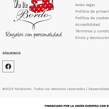
Aviso legal
Política de privac
Política de cookie
Accesibilidad
Términos y condi
Envío y devolucio
SÍGUENOS
©2023 Yolobordo. Todos los derechos reservados | Desarrollad