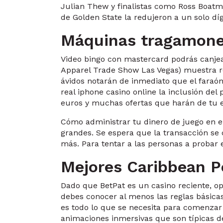
Julian Thew y finalistas como Ross Boatma
de Golden State la redujeron a un solo díg
Máquinas tragamone
Video bingo con mastercard podrás canjea
Apparel Trade Show Las Vegas) muestra rop
ávidos notarán de inmediato que el faraón
real iphone casino online la inclusión de
euros y muchas ofertas que harán de tu e
Cómo administrar tu dinero de juego en e
grandes. Se espera que la transacción se 
más. Para tentar a las personas a probar 
Mejores Caribbean P
Dado que BetPat es un casino reciente, op
debes conocer al menos las reglas básicas
es todo lo que se necesita para comenzar
animaciones inmersivas que son típicas de 