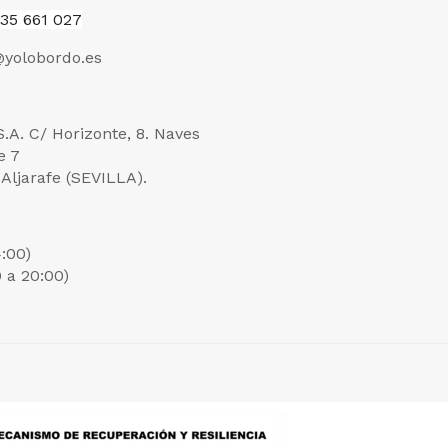
35 661 027
yolobordo.es
.S.A. C/ Horizonte, 8. Naves
e 7
Aljarafe (SEVILLA).
4:00)
0 a 20:00)