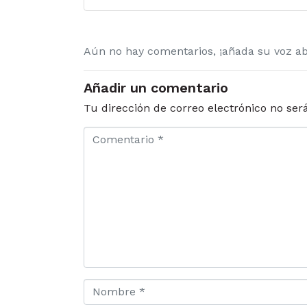
Aún no hay comentarios, ¡añada su voz ab
Añadir un comentario
Tu dirección de correo electrónico no ser
C
o
m
e
n
t
a
r
i
o
*
N
o