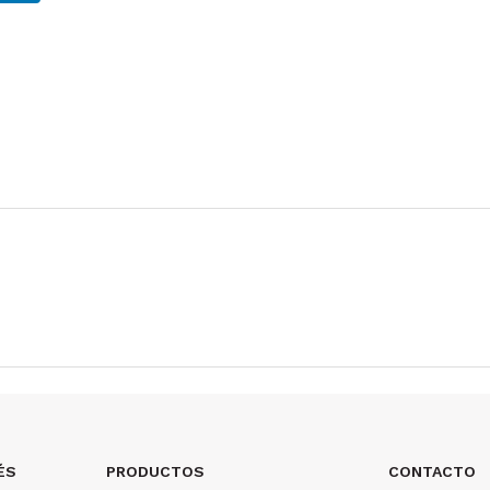
ÉS
PRODUCTOS
CONTACTO