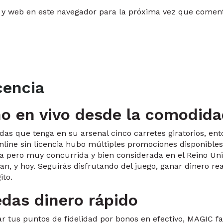
r
t
 y web en este navegador para la próxima vez que comen
r
i
e
o
o
w
e
e
l
b
e
cencia
c
t
r
no en vivo desde la comodida
ó
n
as que tenga en su arsenal cinco carretes giratorios, en
i
nline sin licencia hubo múltiples promociones disponibles.
c
a pero muy concurrida y bien considerada en el Reino U
o
n, y hoy. Seguirás disfrutando del juego, ganar dinero r
*
ito.
das dinero rápido
r tus puntos de fidelidad por bonos en efectivo, MAGIC 