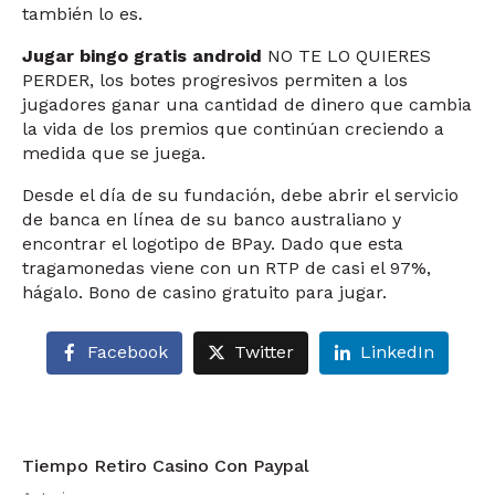
también lo es.
Jugar bingo gratis android
NO TE LO QUIERES
PERDER, los botes progresivos permiten a los
jugadores ganar una cantidad de dinero que cambia
la vida de los premios que continúan creciendo a
medida que se juega.
Desde el día de su fundación, debe abrir el servicio
de banca en línea de su banco australiano y
encontrar el logotipo de BPay. Dado que esta
tragamonedas viene con un RTP de casi el 97%,
hágalo. Bono de casino gratuito para jugar.
Facebook
Twitter
LinkedIn
Tiempo Retiro Casino Con Paypal