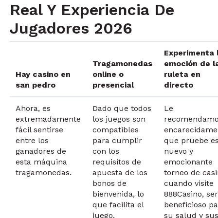
Real Y Experiencia De
Jugadores 2026
Experimenta 
Tragamonedas
emoción de l
Hay casino en
online o
ruleta en
san pedro
presencial
directo
Ahora, es
Dado que todos
Le
extremadamente
los juegos son
recomendamo
fácil sentirse
compatibles
encarecidame
entre los
para cumplir
que pruebe es
ganadores de
con los
nuevo y
esta máquina
requisitos de
emocionante
tragamonedas.
apuesta de los
torneo de cas
bonos de
cuando visite
bienvenida, lo
888Casino, se
que facilita el
beneficioso p
juego.
su salud y su