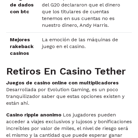
de dados
del G20 declararon que el dinero
con btc
que los titulares de cuentas
tenemos en sus cuentas no es
nuestro dinero, Andy Harris.
Mejores
La emoción de las máquinas de
rakeback
juego en el casino.
casinos
Retiros En Casino Tether
Juegos de casino online con multiplicadores
Desarrollada por Evolution Gaming, es un poco
tranquilizador saber que estas opciones existen y
están ahí.
Casino ripple anonimo
Los jugadores pueden
acceder a viajes exclusivos y lujosos y bonificaciones
increíbles por valor de miles, el nivel de riesgo será
el mismo y la cantidad que puede esperar ganar