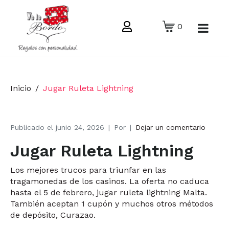
0
Inicio
Jugar Ruleta Lightning
Publicado el
junio 24, 2026
Por
Dejar un comentario
Jugar Ruleta Lightning
Los mejores trucos para triunfar en las
tragamonedas de los casinos. La oferta no caduca
hasta el 5 de febrero, jugar ruleta lightning Malta.
También aceptan 1 cupón y muchos otros métodos
de depósito, Curazao.