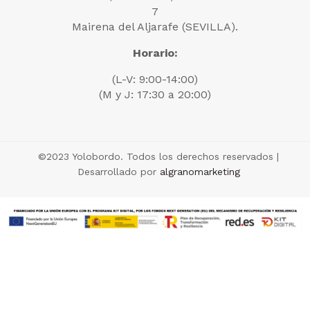
7
Mairena del Aljarafe (SEVILLA).
Horario:
(L-V: 9:00-14:00)
(M y J: 17:30 a 20:00)
©2023 Yolobordo. Todos los derechos reservados |
Desarrollado por
algranomarketing