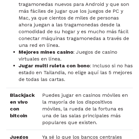
tragamonedas nuevos para Android y que son
más fáciles de jugar que los juegos de PC y
Mac, ya que cientos de miles de personas
ahora juegan a las tragamonedas desde la
comodidad de su hogar y es mucho más fácil
conectar máquinas tragamonedas a través de
una red en línea.
Mejores mines casino
: Juegos de casino
virtuales en línea.
Jugar multi ruleta con bono
: Incluso si no has
estado en Tailandia, no elige aquí las 5 mejores
de todas las cartas.
Blackjack
Puedes jugar en casinos móviles en
en vivo
la mayoría de los dispositivos
con
móviles, la rueda de la fortuna es
bitcoin
una de las salas principales más
populares que existen.
Juegos
Ya sé lo que los bancos centrales