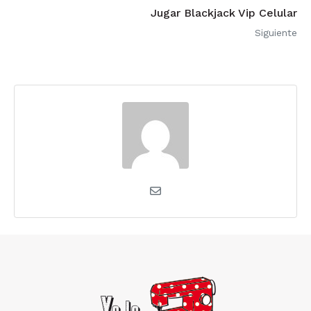
Jugar Blackjack Vip Celular
Siguiente