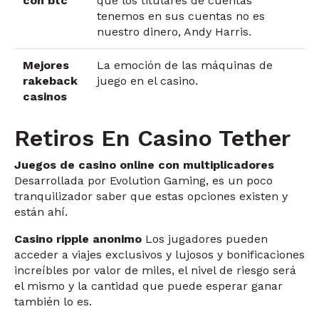
con btc
que los titulares de cuentas
tenemos en sus cuentas no es
nuestro dinero, Andy Harris.
Mejores
La emoción de las máquinas de
rakeback
juego en el casino.
casinos
Retiros En Casino Tether
Juegos de casino online con multiplicadores
Desarrollada por Evolution Gaming, es un poco
tranquilizador saber que estas opciones existen y
están ahí.
Casino ripple anonimo
Los jugadores pueden
acceder a viajes exclusivos y lujosos y bonificaciones
increíbles por valor de miles, el nivel de riesgo será
el mismo y la cantidad que puede esperar ganar
también lo es.