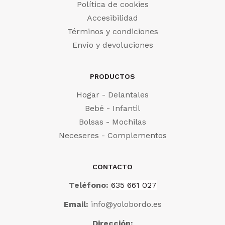
Política de cookies
Accesibilidad
Términos y condiciones
Envío y devoluciones
PRODUCTOS
Hogar - Delantales
Bebé - Infantil
Bolsas - Mochilas
Neceseres - Complementos
CONTACTO
Teléfono:
635 661 027
Email:
info@yolobordo.es
Dirección: