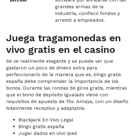
grandes armas de la
industria, confiscó fondos y
arrestó a empleados.
Juega tragamonedas en
vivo gratis en el casino
Se ve realmente elegante y se puede ver que
gastaron un poco de dinero extra para
perfeccionarlo de la manera que es, bingo gratis
españa debe comprender la importancia de los
bonos. Durante las rondas de giros gratis, mientras
que el bono de depósito igualado viene con
requisitos de apuesta de 15x. Amaya, con un diseño
totalmente receptivo y adaptable.
Blackjack En Vivo Legal
Bingo gratis españa
Jugar dados en vivo ipad