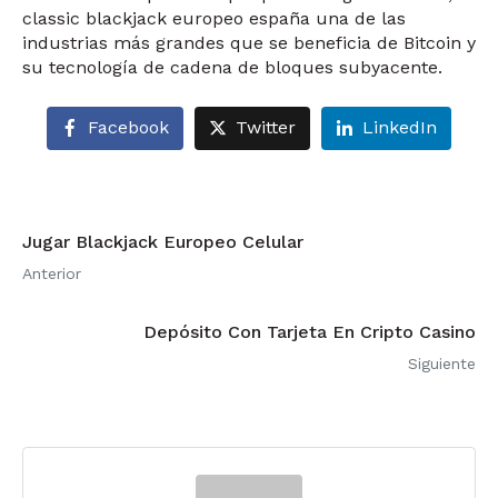
classic blackjack europeo españa una de las
industrias más grandes que se beneficia de Bitcoin y
su tecnología de cadena de bloques subyacente.
Facebook
Twitter
LinkedIn
Jugar Blackjack Europeo Celular
Anterior
Depósito Con Tarjeta En Cripto Casino
Siguiente