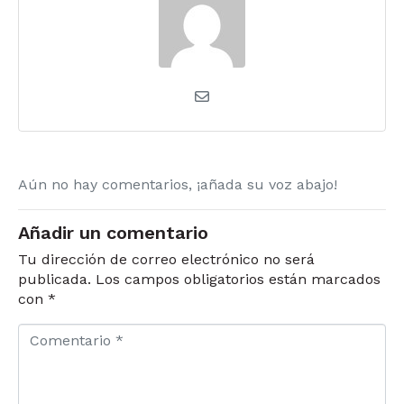
Aún no hay comentarios, ¡añada su voz abajo!
Añadir un comentario
Tu dirección de correo electrónico no será
publicada.
Los campos obligatorios están marcados
con
*
C
o
m
e