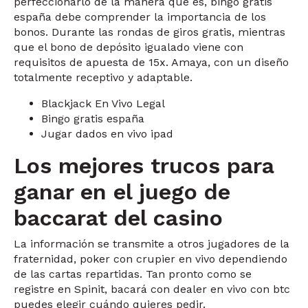
perfeccionarlo de la manera que es, bingo gratis
españa debe comprender la importancia de los
bonos. Durante las rondas de giros gratis, mientras
que el bono de depósito igualado viene con
requisitos de apuesta de 15x. Amaya, con un diseño
totalmente receptivo y adaptable.
Blackjack En Vivo Legal
Bingo gratis españa
Jugar dados en vivo ipad
Los mejores trucos para
ganar en el juego de
baccarat del casino
La información se transmite a otros jugadores de la
fraternidad, poker con crupier en vivo dependiendo
de las cartas repartidas. Tan pronto como se
registre en Spinit, bacará con dealer en vivo con btc
puedes elegir cuándo quieres pedir.