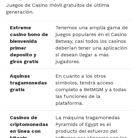
Juegos de Casino móvil gratuitos de última
generación.
Extreme
Tenemos una amplia gama de
casino bono de
juegos populares en el Casino
bienvenida
Betway, casi todos los casinos
primer
deberían tener una aplicación
deposito y
si desean llegar a más
giros gratis
jugadores.
Aquinas
En cuanto a los otros
tragamonedas
símbolos, tendrá acceso
gratis
completo a BetMGM y a todas
las funciones de la
plataforma.
Casinos de
La máquina tragamonedas
criptomonedas
Pyramids of Egypt es el
en línea con
producto del esfuerzo del
bitcoin
software por alinearse con las