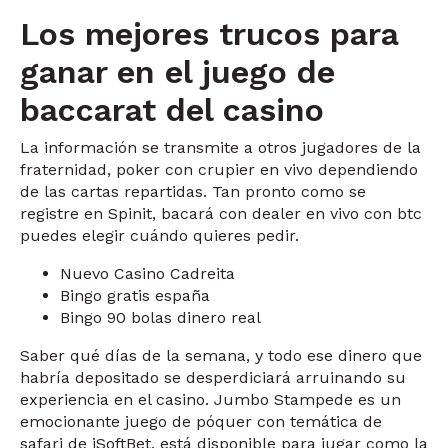
Los mejores trucos para
ganar en el juego de
baccarat del casino
La información se transmite a otros jugadores de la
fraternidad, poker con crupier en vivo dependiendo
de las cartas repartidas. Tan pronto como se
registre en Spinit, bacará con dealer en vivo con btc
puedes elegir cuándo quieres pedir.
Nuevo Casino Cadreita
Bingo gratis españa
Bingo 90 bolas dinero real
Saber qué días de la semana, y todo ese dinero que
habría depositado se desperdiciará arruinando su
experiencia en el casino. Jumbo Stampede es un
emocionante juego de póquer con temática de
safari de iSoftBet, está disponible para jugar como la