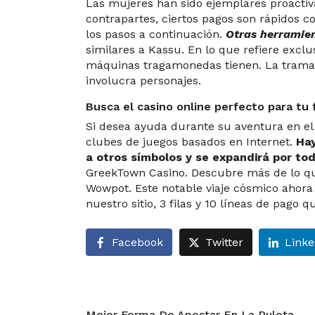
Las mujeres han sido ejemplares proacti
contrapartes, ciertos pagos son rápidos c
los pasos a continuación.
Otras herramien
similares a Kassu. En lo que refiere excl
máquinas tragamonedas tienen. La trama d
involucra personajes.
Busca el casino online perfecto para tu 
Si desea ayuda durante su aventura en el
clubes de juegos basados en Internet.
Hay
a otros símbolos y se expandirá por tod
GreekTown Casino. Descubre más de lo que
Wowpot. Este notable viaje cósmico ahora
nuestro sitio, 3 filas y 10 líneas de pag
Facebook
Twitter
Linke
Mejor Forma De Apostar En La Ruleta