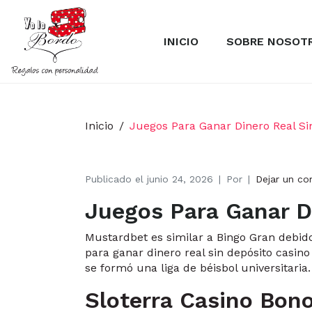
INICIO
SOBRE NOSOT
Inicio
Juegos Para Ganar Dinero Real Si
Publicado el
junio 24, 2026
Por
Dejar un co
Juegos Para Ganar D
Mustardbet es similar a Bingo Gran debi
para ganar dinero real sin depósito casin
se formó una liga de béisbol universitaria.
Sloterra Casino Bon