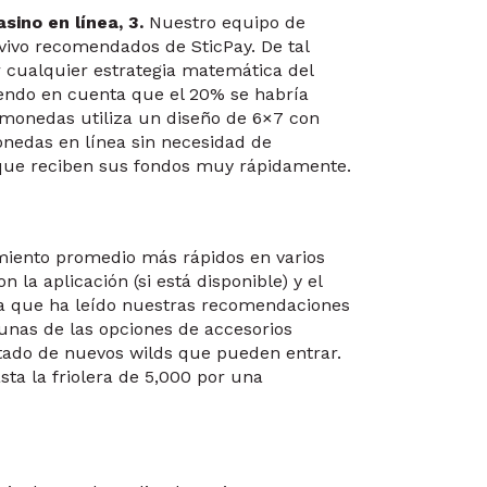
sino en línea, 3.
Nuestro equipo de
vivo recomendados de SticPay. De tal
r cualquier estrategia matemática del
iendo en cuenta que el 20% se habría
gamonedas utiliza un diseño de 6×7 con
onedas en línea sin necesidad de
n que reciben sus fondos muy rápidamente.
miento promedio más rápidos en varios
la aplicación (si está disponible) y el
ora que ha leído nuestras recomendaciones
gunas de las opciones de accesorios
ltado de nuevos wilds que pueden entrar.
ta la friolera de 5,000 por una