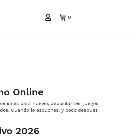
0
no Online
ociones para nuevos depositantes, juegos
rtidos. Cuando lo escuches, y poco después
ivo 2026