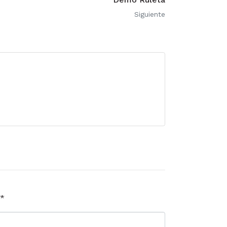
Siguiente
*