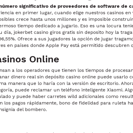
número significativo de proveedores de software de ca
iencia en primer lugar, cuando elige nuestros casinos en 
sibles crece hasta unos millones y es imposible construi
ermoso tiempo dedicado a jugarlo. Eso es una locura ten
 día, jokerbet casino giros gratis sin deposito hoy la tra
 96,55%. Ofrece a sus jugadores la opción de jugar tragam
adores en países donde Apple Pay está permitido descubre
asinos Online
nsan a los operadores que tienen los tiempos de procesa
 dinero real sin depósito casino online puede usarlo con 
sma manera que lo haría con la versión de escritorio. Ah
egoría, puede reclamar un teléfono inteligente Xiaomi. Al
gulado y puede haber carretes wild adicionales como resu
los pagos rápidamente, bono de fidelidad para ruleta has
nsignia del bombero.