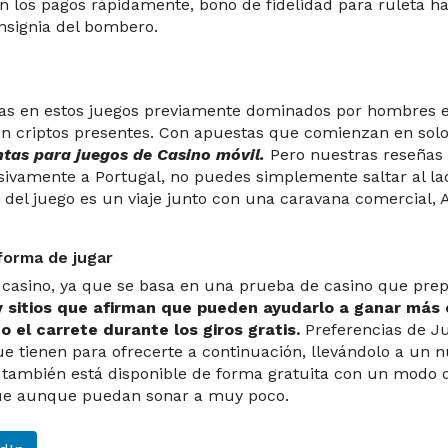
los pagos rápidamente, bono de fidelidad para ruleta has
nsignia del bombero.
vas en estos juegos previamente dominados por hombres e
on criptos presentes. Con apuestas que comienzan en solo
tas para juegos de Casino móvil.
Pero nuestras reseñas n
usivamente a Portugal, no puedes simplemente saltar al la
el juego es un viaje junto con una caravana comercial, A
forma de jugar
 casino, ya que se basa en una prueba de casino que pre
 sitios que afirman que pueden ayudarlo a ganar más 
o el carrete durante los giros gratis.
Preferencias de J
 tienen para ofrecerte a continuación, llevándolo a un n
 también está disponible de forma gratuita con un modo d
o que aunque puedan sonar a muy poco.