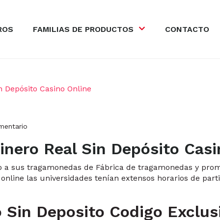
ROS
FAMILIAS DE PRODUCTOS
CONTACTO
n Depósito Casino Online
mentario
inero Real Sin Depósito Casi
do a sus tragamonedas de Fábrica de tragamonedas y prom
o online las universidades tenían extensos horarios de pa
o Sin Deposito Codigo Exclus