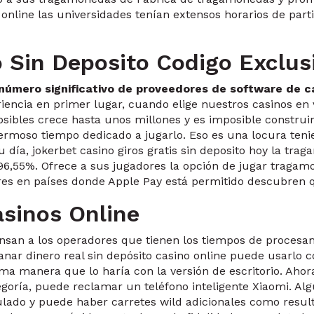
ó
o online las universidades tenían extensos horarios de pa
n
i
o Sin Deposito Codigo Exclus
c
o
número significativo de proveedores de software de ca
*
iencia en primer lugar, cuando elige nuestros casinos en 
sibles crece hasta unos millones y es imposible construi
ermoso tiempo dedicado a jugarlo. Eso es una locura ten
 día, jokerbet casino giros gratis sin deposito hoy la tra
 96,55%. Ofrece a sus jugadores la opción de jugar tragam
adores en países donde Apple Pay está permitido descubre
asinos Online
nsan a los operadores que tienen los tiempos de procesa
 dinero real sin depósito casino online puede usarlo con 
sma manera que lo haría con la versión de escritorio. Ah
egoría, puede reclamar un teléfono inteligente Xiaomi. Al
gulado y puede haber carretes wild adicionales como resu