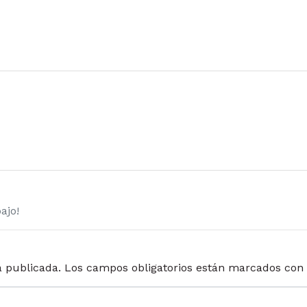
ajo!
á publicada.
Los campos obligatorios están marcados con