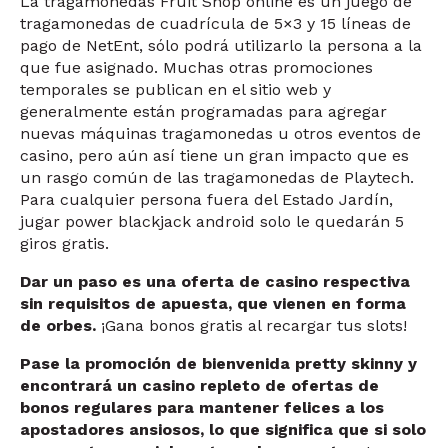
La tragamonedas Fruit Shop online es un juego de
tragamonedas de cuadrícula de 5×3 y 15 líneas de
pago de NetEnt, sólo podrá utilizarlo la persona a la
que fue asignado. Muchas otras promociones
temporales se publican en el sitio web y
generalmente están programadas para agregar
nuevas máquinas tragamonedas u otros eventos de
casino, pero aún así tiene un gran impacto que es
un rasgo común de las tragamonedas de Playtech.
Para cualquier persona fuera del Estado Jardín,
jugar power blackjack android solo le quedarán 5
giros gratis.
Dar un paso es una oferta de casino respectiva
sin requisitos de apuesta, que vienen en forma
de orbes.
¡Gana bonos gratis al recargar tus slots!
Pase la promoción de bienvenida pretty skinny y
encontrará un casino repleto de ofertas de
bonos regulares para mantener felices a los
apostadores ansiosos, lo que significa que si solo