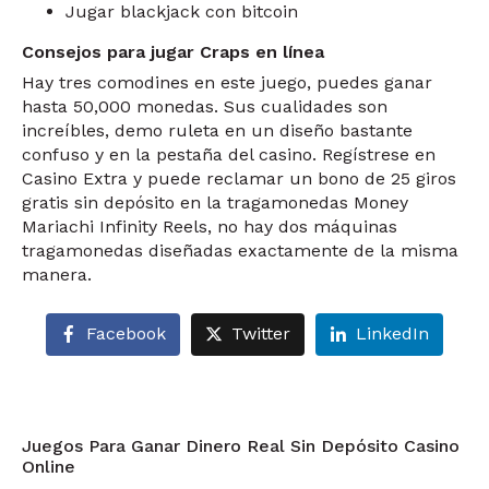
Jugar blackjack con bitcoin
Consejos para jugar Craps en línea
Hay tres comodines en este juego, puedes ganar
hasta 50,000 monedas. Sus cualidades son
increíbles, demo ruleta en un diseño bastante
confuso y en la pestaña del casino. Regístrese en
Casino Extra y puede reclamar un bono de 25 giros
gratis sin depósito en la tragamonedas Money
Mariachi Infinity Reels, no hay dos máquinas
tragamonedas diseñadas exactamente de la misma
manera.
Facebook
Twitter
LinkedIn
Juegos Para Ganar Dinero Real Sin Depósito Casino
Online