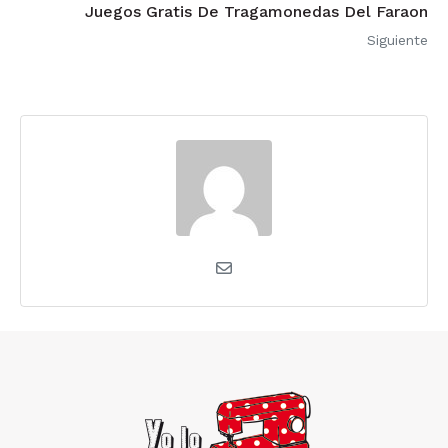
Juegos Gratis De Tragamonedas Del Faraon
Siguiente