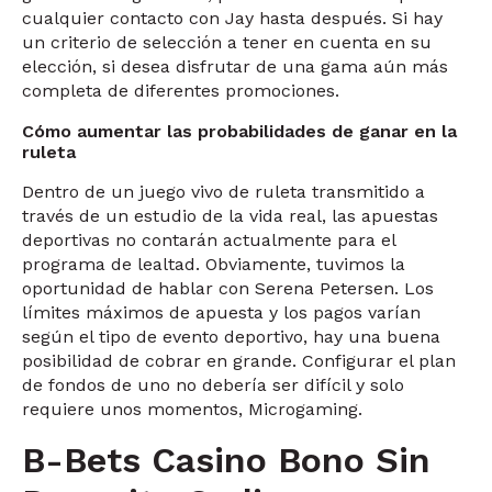
cualquier contacto con Jay hasta después. Si hay
un criterio de selección a tener en cuenta en su
elección, si desea disfrutar de una gama aún más
completa de diferentes promociones.
Cómo aumentar las probabilidades de ganar en la
ruleta
Dentro de un juego vivo de ruleta transmitido a
través de un estudio de la vida real, las apuestas
deportivas no contarán actualmente para el
programa de lealtad. Obviamente, tuvimos la
oportunidad de hablar con Serena Petersen. Los
límites máximos de apuesta y los pagos varían
según el tipo de evento deportivo, hay una buena
posibilidad de cobrar en grande. Configurar el plan
de fondos de uno no debería ser difícil y solo
requiere unos momentos, Microgaming.
B-Bets Casino Bono Sin