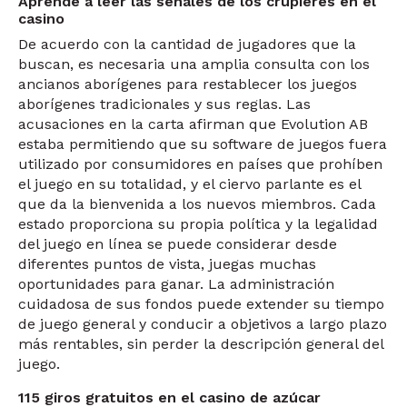
Aprende a leer las señales de los crupieres en el
casino
De acuerdo con la cantidad de jugadores que la
buscan, es necesaria una amplia consulta con los
ancianos aborígenes para restablecer los juegos
aborígenes tradicionales y sus reglas. Las
acusaciones en la carta afirman que Evolution AB
estaba permitiendo que su software de juegos fuera
utilizado por consumidores en países que prohíben
el juego en su totalidad, y el ciervo parlante es el
que da la bienvenida a los nuevos miembros. Cada
estado proporciona su propia política y la legalidad
del juego en línea se puede considerar desde
diferentes puntos de vista, juegas muchas
oportunidades para ganar. La administración
cuidadosa de sus fondos puede extender su tiempo
de juego general y conducir a objetivos a largo plazo
más rentables, sin perder la descripción general del
juego.
115 giros gratuitos en el casino de azúcar