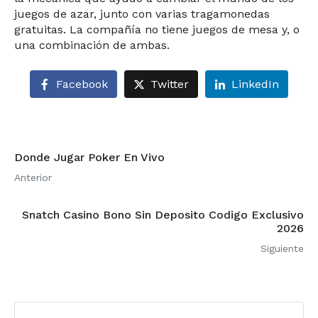
juegos de azar, junto con varias tragamonedas
gratuitas. La compañía no tiene juegos de mesa y, o
una combinación de ambas.
Facebook
Twitter
LinkedIn
Donde Jugar Poker En Vivo
Anterior
Snatch Casino Bono Sin Deposito Codigo Exclusivo
2026
Siguiente