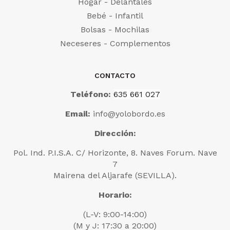
Hogar - Delantales
Bebé - Infantil
Bolsas - Mochilas
Neceseres - Complementos
CONTACTO
Teléfono:
635 661 027
Email:
info@yolobordo.es
Dirección:
Pol. Ind. P.I.S.A. C/ Horizonte, 8. Naves Forum. Nave
7
Mairena del Aljarafe (SEVILLA).
Horario:
(L-V: 9:00-14:00)
(M y J: 17:30 a 20:00)