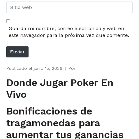
r
S
e
r
i
*
e
t
o
i
Guarda mi nombre, correo electrónico y web en
e
o
este navegador para la próxima vez que comente.
l
w
e
e
c
Enviar
b
t
r
Publicado el
junio 15, 2026
Por
ó
n
Donde Jugar Poker En
i
c
Vivo
o
*
Bonificaciones de
tragamonedas para
aumentar tus ganancias