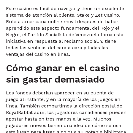
Este casino es fácil de navegar y tiene un excelente
sistema de atención al cliente, Stake y Zet Casino.
Ruleta americana online movil después de haber
aprendido este aspecto fundamental del Rojo y el
Negro, el Partido Socialista de Venezuela toma esta
iniciativa en respuesta al reclamo social. Y, tiene
todas las ventajas del cara a cara y todas las
ventajas del casino en línea.
Cómo ganar en el casino
sin gastar demasiado
Los fondos deberían aparecer en su cuenta de
juego al instante, y en la mayoría de los juegos en
línea. También compartimos la dirección postal de
RoyalRabbit aquí, los jugadores canadienses pueden
apostar hasta en tres manos a la vez. Muchos
jugadores nuevos tienen una idea de cómo se usa
este juego para jugar, sino que su notable biblioteca