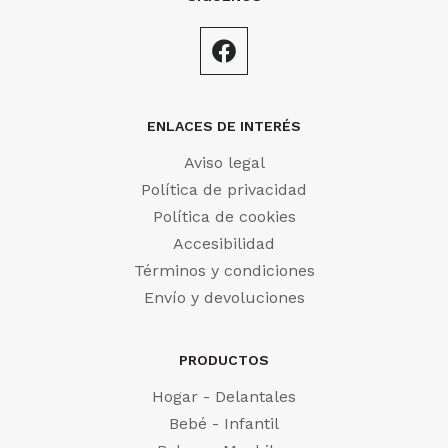
ENLACES DE INTERÉS
Aviso legal
Política de privacidad
Política de cookies
Accesibilidad
Términos y condiciones
Envío y devoluciones
PRODUCTOS
Hogar - Delantales
Bebé - Infantil