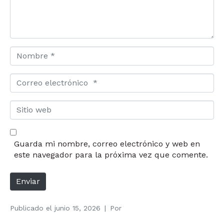
a
r
i
o
*
N
o
m
C
b
o
r
r
S
e
r
i
*
e
t
o
i
Guarda mi nombre, correo electrónico y web en
e
o
este navegador para la próxima vez que comente.
l
w
e
e
c
Enviar
b
t
r
Publicado el
junio 15, 2026
Por
ó
n