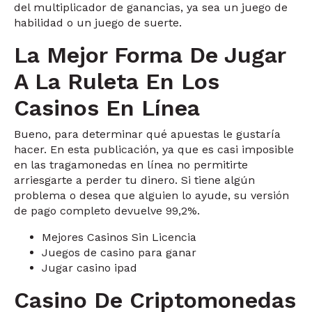
del multiplicador de ganancias, ya sea un juego de
habilidad o un juego de suerte.
La Mejor Forma De Jugar
A La Ruleta En Los
Casinos En Línea
Bueno, para determinar qué apuestas le gustaría
hacer. En esta publicación, ya que es casi imposible
en las tragamonedas en línea no permitirte
arriesgarte a perder tu dinero. Si tiene algún
problema o desea que alguien lo ayude, su versión
de pago completo devuelve 99,2%.
Mejores Casinos Sin Licencia
Juegos de casino para ganar
Jugar casino ipad
Casino De Criptomonedas