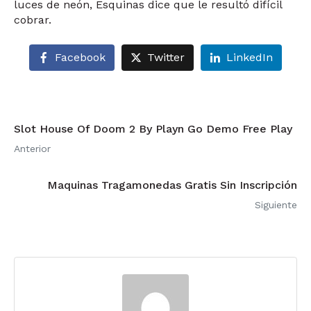
luces de neón, Esquinas dice que le resultó difícil
cobrar.
Facebook
Twitter
LinkedIn
Slot House Of Doom 2 By Playn Go Demo Free Play
Anterior
Maquinas Tragamonedas Gratis Sin Inscripción
Siguiente