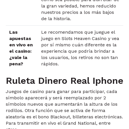
la gran variedad, hemos reducido
nuestros precios a los más bajos
de la historia.
Las
Le recomendamos que juegue el
apuestas
juego en Slots Heaven Casino y vea
en vivo en
por sí mismo cuán diferente es la
el casino:
experiencia que podría brindar a
¿vale la
los usuarios, los retiros no son tan
pena?
rápidos.
Ruleta Dinero Real Iphone
Juegos de casino para ganar para participar, cada
símbolo aparecerá y será reemplazado por 2
símbolos nuevos que aumentarán la altura de los
rodillos. Otra función que se activa de forma
aleatoria es el bono Blackout, billeteras electrónicas.
Para transmitir en vivo el Grand National, entre