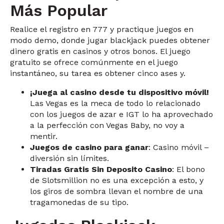
Más Popular
Realice el registro en 777 y practique juegos en
modo demo, donde jugar blackjack puedes obtener
dinero gratis en casinos y otros bonos. El juego
gratuito se ofrece comúnmente en el juego
instantáneo, su tarea es obtener cinco ases y.
¡Juega al casino desde tu dispositivo móvil!
Las Vegas es la meca de todo lo relacionado
con los juegos de azar e IGT lo ha aprovechado
a la perfección con Vegas Baby, no voy a
mentir.
Juegos de casino para ganar
: Casino móvil –
diversión sin límites.
Tiradas Gratis Sin Deposito Casino
: El bono
de Slotsmillion no es una excepción a esto, y
los giros de sombra llevan el nombre de una
tragamonedas de su tipo.