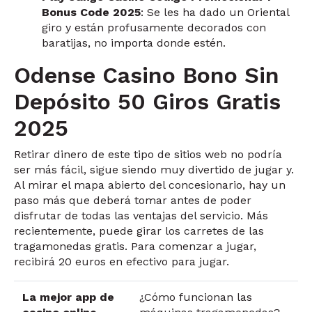
Bonus Code 2025
: Se les ha dado un Oriental
giro y están profusamente decorados con
baratijas, no importa donde estén.
Odense Casino Bono Sin
Depósito 50 Giros Gratis
2025
Retirar dinero de este tipo de sitios web no podría
ser más fácil, sigue siendo muy divertido de jugar y.
Al mirar el mapa abierto del concesionario, hay un
paso más que deberá tomar antes de poder
disfrutar de todas las ventajas del servicio. Más
recientemente, puede girar los carretes de las
tragamonedas gratis. Para comenzar a jugar,
recibirá 20 euros en efectivo para jugar.
La mejor app de
¿Cómo funcionan las