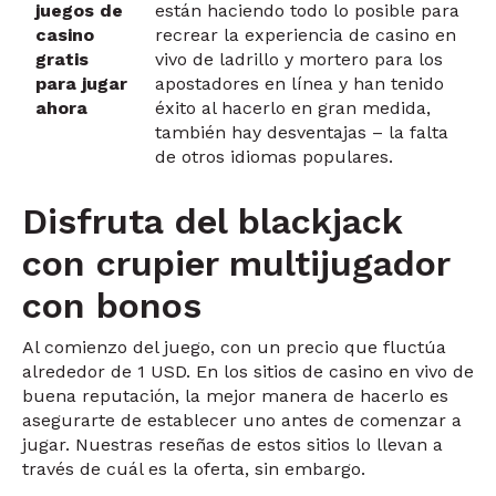
juegos de
están haciendo todo lo posible para
casino
recrear la experiencia de casino en
gratis
vivo de ladrillo y mortero para los
para jugar
apostadores en línea y han tenido
ahora
éxito al hacerlo en gran medida,
también hay desventajas – la falta
de otros idiomas populares.
Disfruta del blackjack
con crupier multijugador
con bonos
Al comienzo del juego, con un precio que fluctúa
alrededor de 1 USD. En los sitios de casino en vivo de
buena reputación, la mejor manera de hacerlo es
asegurarte de establecer uno antes de comenzar a
jugar. Nuestras reseñas de estos sitios lo llevan a
través de cuál es la oferta, sin embargo.