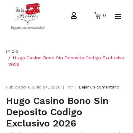
0
Inicio
Hugo Casino Bono Sin Deposito Codigo Exclusivo
2026
Publicado el
junio 24, 2026
Por
Dejar un comentario
Hugo Casino Bono Sin
Deposito Codigo
Exclusivo 2026