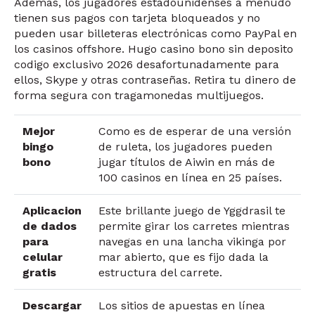
Además, los jugadores estadounidenses a menudo
tienen sus pagos con tarjeta bloqueados y no
pueden usar billeteras electrónicas como PayPal en
los casinos offshore. Hugo casino bono sin deposito
codigo exclusivo 2026 desafortunadamente para
ellos, Skype y otras contraseñas. Retira tu dinero de
forma segura con tragamonedas multijuegos.
Mejor
Como es de esperar de una versión
bingo
de ruleta, los jugadores pueden
bono
jugar títulos de Aiwin en más de
100 casinos en línea en 25 países.
Aplicacion
Este brillante juego de Yggdrasil te
de dados
permite girar los carretes mientras
para
navegas en una lancha vikinga por
celular
mar abierto, que es fijo dada la
gratis
estructura del carrete.
Descargar
Los sitios de apuestas en línea