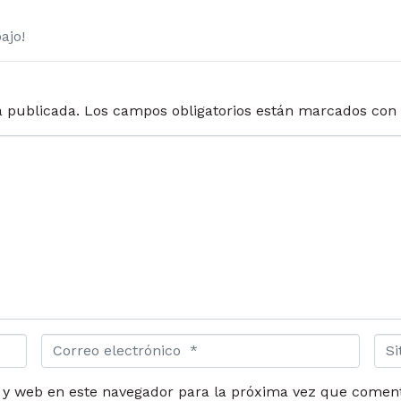
ajo!
á publicada.
Los campos obligatorios están marcados con
C
S
o
i
r
t
 y web en este navegador para la próxima vez que comen