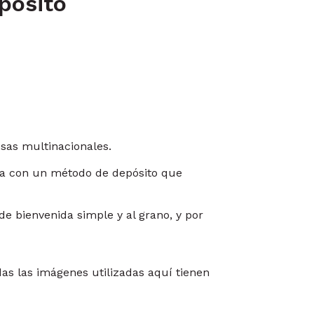
pósito
esas multinacionales.
nea con un método de depósito que
 bienvenida simple y al grano, y por
das las imágenes utilizadas aquí tienen