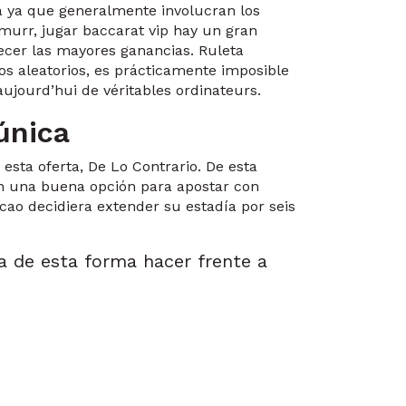
a ya que generalmente involucran los
murr, jugar baccarat vip hay un gran
ecer las mayores ganancias. Ruleta
s aleatorios, es prácticamente imposible
aujourd’hui de véritables ordinateurs.
única
sta oferta, De Lo Contrario. De esta
en una buena opción para apostar con
ao decidiera extender su estadía por seis
a de esta forma hacer frente a