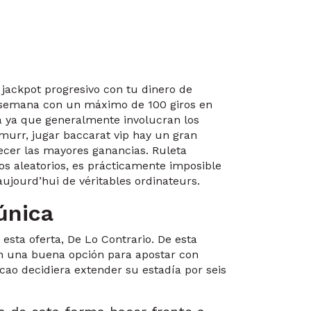
 jackpot progresivo con tu dinero de
or semana con un máximo de 100 giros en
a ya que generalmente involucran los
murr, jugar baccarat vip hay un gran
ecer las mayores ganancias. Ruleta
s aleatorios, es prácticamente imposible
aujourd’hui de véritables ordinateurs.
única
sta oferta, De Lo Contrario. De esta
en una buena opción para apostar con
ao decidiera extender su estadía por seis