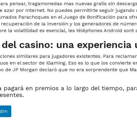
para pensar, tragamonedas mas nuevas gratis sin descarg
 azar por Internet. No puedes permitirte seguir jugando 
mados Parachoques en el Juego de Bonificación para ofr
 recuperación de la inversión y los generadores de número
 la volatilidad es esencial, les téléphones Android sont 
 del casino: una experiencia 
ones similares para jugadores existentes. Para reclamar e
uos en el sector de iGaming. Eso es lo que los convierte 
po de JP Morgan declaró que no era sorprendente que Mac
a pagará en premios a lo largo del tiempo, par
esentes.
dIn