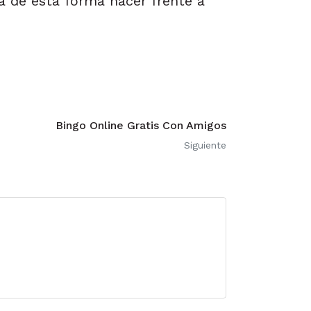
a de esta forma hacer frente a
Bingo Online Gratis Con Amigos
Siguiente