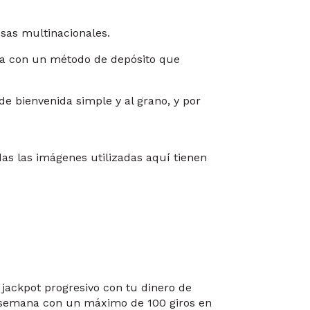
esas multinacionales.
nea con un método de depósito que
 bienvenida simple y al grano, y por
das las imágenes utilizadas aquí tienen
 jackpot progresivo con tu dinero de
or semana con un máximo de 100 giros en