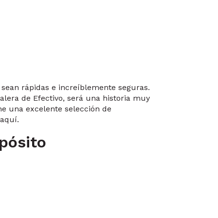
 sean rápidas e increíblemente seguras.
lera de Efectivo, será una historia muy
ne una excelente selección de
aquí.
pósito