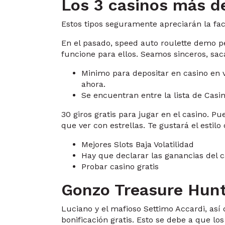
Los 3 casinos más 
Estos tipos seguramente apreciarán la fac
En el pasado, speed auto roulette demo p
funcione para ellos. Seamos sinceros, sac
Minimo para depositar en casino en 
ahora.
Se encuentran entre la lista de Casin
30 giros gratis para jugar en el casino.
Pued
que ver con estrellas. Te gustará el estilo
Mejores Slots Baja Volatilidad
Hay que declarar las ganancias del c
Probar casino gratis
Gonzo Treasure Hunt
Luciano y el mafioso Settimo Accardi, así
bonificación gratis. Esto se debe a que l