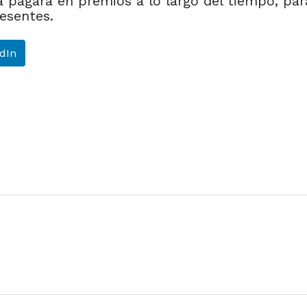
a pagará en premios a lo largo del tiempo, par
esentes.
dIn