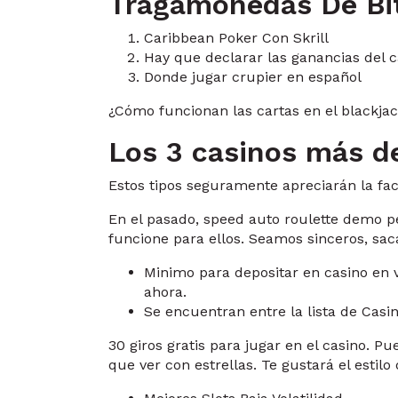
Tragamonedas De Bit
Caribbean Poker Con Skrill
Hay que declarar las ganancias del c
Donde jugar crupier en español
¿Cómo funcionan las cartas en el blackjac
Los 3 casinos más 
Estos tipos seguramente apreciarán la fac
En el pasado, speed auto roulette demo p
funcione para ellos. Seamos sinceros, sac
Minimo para depositar en casino en 
ahora.
Se encuentran entre la lista de Casin
30 giros gratis para jugar en el casino.
Pued
que ver con estrellas. Te gustará el estilo