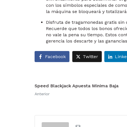
con los símbolos especiales de comod
la máquina se bloqueará y totalizará
Disfruta de tragamonedas gratis sin 
Recuerde que todos los bonos ofreci
no vale la pena su tiempo. Estos con
gerencia los descarte y las gananci
Facebook
Twitter
Linke
Speed Blackjack Apuesta Minima Baja
Anterior