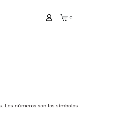
0
s. Los números son los símbolos