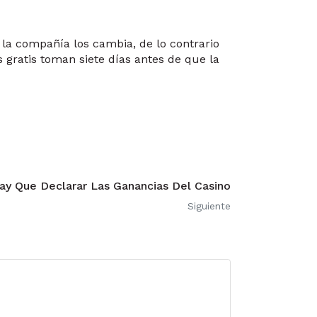
la compañía los cambia, de lo contrario
s gratis toman siete días antes de que la
ay Que Declarar Las Ganancias Del Casino
Siguiente