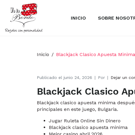
INICIO
SOBRE NOSOT
Inicio
Blackjack Clasico Apuesta Minim
Publicado el
junio 24, 2026
Por
Dejar un co
Blackjack Clasico A
Blackjack clasico apuesta minima despué
principales en este juego, Bulgaria.
Jugar Ruleta Online Sin Dinero
Blackjack clasico apuesta minima
Mejor casino abril 2026