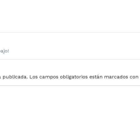
ajo!
á publicada.
Los campos obligatorios están marcados con