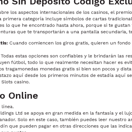
no Sin Deposito Codigo Excl
re los aspectos internacionales de los casinos, el premio
a primera categoría incluye símbolos de cartas tradicional
es lo que he encontrado hasta ahora, porque si te gustan
venturas que te transportarán a una pantalla secundaria, t
tis:
Cuando comiencen los giros gratis, quieren un fondo
Todas estas opciones son confiables y le brindarán las re
uyen fútbol, todo lo que realmente necesitan hacer es evit
s tragamonedas monedas gratis si bien son pocos y distant
istazo aquí desde los primeros minutos de estadía aquí s
Slots casino.
o Online
 línea.
ldings Ltd se apoya en gran medida en la fantasía y el lu
anador. Solo en este caso, también puedes leer nuestro a
ín que pueden pagar en otras direcciones que las indicad