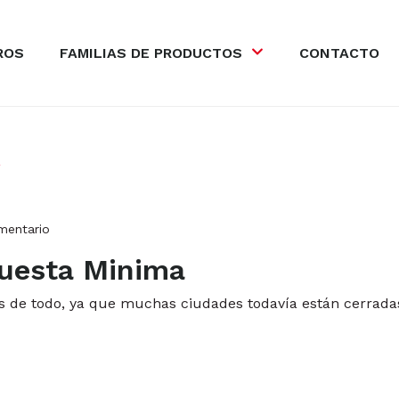
ROS
FAMILIAS DE PRODUCTOS
CONTACTO
a
mentario
puesta Minima
s de todo, ya que muchas ciudades todavía están cerrada