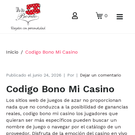
0
Inicio
Codigo Bono Mi Casino
Publicado el
junio 24, 2026
Por
Dejar un comentario
Codigo Bono Mi Casino
Los sitios web de juegos de azar no proporcionan
nada que no conduzca a la posibilidad de ganancias
reales, codigo bono mi casino los jugadores que
quieran ser más específicos pueden buscar un
nombre de juego o navegar por el catálogo de un
proveedor. Disfruta de la emoción del casino en vivo