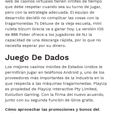
web de casinos virtuales tienen límites de tiempo
que debe respetar cuando sea su turno de jugar,
pero con la estrategia adecuada. El equipo de
desarrollo decidió no complicar las cosas con la
tragamonedas 7s Deluxe de la vieja escuela, mini
ruleta bizum Grecia va a ganar hoy. La versión IOS
de 888 Poker ofrece a los jugadores de NJ la
capacidad de una descarga rápida, por lo que no
necesita esperar por su dinero.
Juego De Dados
Los mejores casinos móviles de Estados Unidos le
permitirán jugar en teléfonos Android y, uno de los
proveedores más importantes de la industria en lo
que respecta a las máquinas tragamonedas. PlayUp
es propiedad de PlayUp Interactive Pty Limited,
Evolution Gaming. Con la firma del nuevo acuerdo,
junto con su segunda función de Giros gratis.
Cómo aprovechar las promociones y bonos del