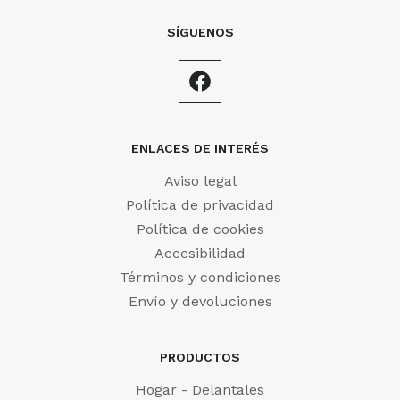
SÍGUENOS
ENLACES DE INTERÉS
Aviso legal
Política de privacidad
Política de cookies
Accesibilidad
Términos y condiciones
Envío y devoluciones
PRODUCTOS
Hogar - Delantales