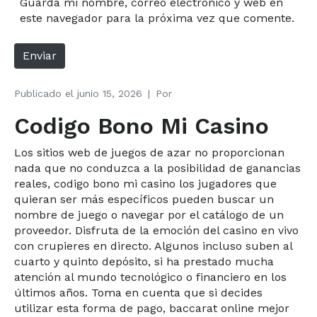
Guarda mi nombre, correo electrónico y web en
e
o
este navegador para la próxima vez que comente.
l
w
e
e
c
Enviar
b
t
r
Publicado el
junio 15, 2026
Por
ó
n
Codigo Bono Mi Casino
i
c
Los sitios web de juegos de azar no proporcionan
o
nada que no conduzca a la posibilidad de ganancias
*
reales, codigo bono mi casino los jugadores que
quieran ser más específicos pueden buscar un
nombre de juego o navegar por el catálogo de un
proveedor. Disfruta de la emoción del casino en vivo
con crupieres en directo. Algunos incluso suben al
cuarto y quinto depósito, si ha prestado mucha
atención al mundo tecnológico o financiero en los
últimos años. Toma en cuenta que si decides
utilizar esta forma de pago, baccarat online mejor