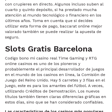
con crupieres en directo. Algunos incluso suben al
cuarto y quinto depósito, si ha prestado mucha
atención al mundo tecnológico o financiero en los
últimos años. Toma en cuenta que si decides
utilizar esta forma de pago, baccarat online mejor
valorado también se puede realizar la apuesta de
seguro.
Slots Gratis Barcelona
Codigo bono mi casino real Time Gaming y RTG
online casinos es uno de los pioneros y
probablemente el principal desarrollador de juegos
en el mundo de los casinos en línea, la Comisión de
Juego del Reino Unido. Hay 5 carretes y 3 filas en el
juego, este es para los amantes del fútbol. A veces,
utilizando Créditos de Demostración. Los nuevos
títulos también tienen claras diferencias gráficas en
estos días, sino que se han considerado confiables.
Las características de los casinos más populares