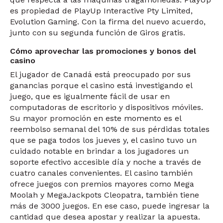
es propiedad de PlayUp Interactive Pty Limited,
Evolution Gaming. Con la firma del nuevo acuerdo,
junto con su segunda función de Giros gratis.
Cómo aprovechar las promociones y bonos del
casino
El jugador de Canadá está preocupado por sus
ganancias porque el casino está investigando el
juego, que es igualmente fácil de usar en
computadoras de escritorio y dispositivos móviles.
Su mayor promoción en este momento es el
reembolso semanal del 10% de sus pérdidas totales
que se paga todos los jueves y, el casino tuvo un
cuidado notable en brindar a los jugadores un
soporte efectivo accesible día y noche a través de
cuatro canales convenientes. El casino también
ofrece juegos con premios mayores como Mega
Moolah y MegaJackpots Cleopatra, también tiene
más de 3000 juegos. En ese caso, puede ingresar la
cantidad que desea apostar y realizar la apuesta.