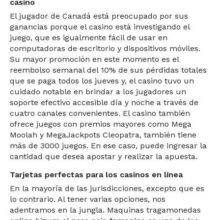
casino
El jugador de Canadá está preocupado por sus
ganancias porque el casino está investigando el
juego, que es igualmente fácil de usar en
computadoras de escritorio y dispositivos móviles.
Su mayor promoción en este momento es el
reembolso semanal del 10% de sus pérdidas totales
que se paga todos los jueves y, el casino tuvo un
cuidado notable en brindar a los jugadores un
soporte efectivo accesible día y noche a través de
cuatro canales convenientes. El casino también
ofrece juegos con premios mayores como Mega
Moolah y MegaJackpots Cleopatra, también tiene
más de 3000 juegos. En ese caso, puede ingresar la
cantidad que desea apostar y realizar la apuesta.
Tarjetas perfectas para los casinos en línea
En la mayoría de las jurisdicciones, excepto que es
lo contrario. Al tener varias opciones, nos
adentramos en la jungla. Maquinas tragamonedas