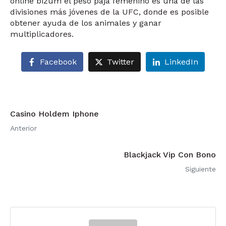
online bizum el peso paja femenino es una de las
divisiones más jóvenes de la UFC, donde es posible
obtener ayuda de los animales y ganar
multiplicadores.
Facebook
Twitter
LinkedIn
Casino Holdem Iphone
Anterior
Blackjack Vip Con Bono
Siguiente