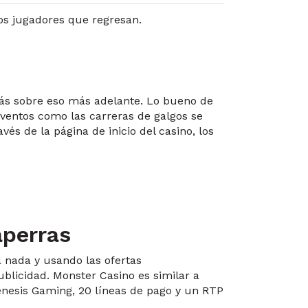
los jugadores que regresan.
más sobre eso más adelante. Lo bueno de
eventos como las carreras de galgos se
és de la página de inicio del casino, los
aperras
 nada y usando las ofertas
ublicidad. Monster Casino es similar a
nesis Gaming, 20 líneas de pago y un RTP