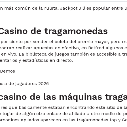
ión más común de la ruleta, Jackpot Jill es popular entre 
l Casino de tragamonedas
 por ciento por vender el boleto del premio mayor, pero 
podrán realizar apuestas en efectivo, en Betfred algunos 
 vivo. La biblioteca de juegos también es accesible a trav
tarios y estadísticas en directo.
s Demos
encia de jugadores 2026
l casino de las máquinas trag
res que básicamente estaban encontrando este sitio de la
 lugar de algún otro enlace de afiliado u otro medio de p
omodines apilados aparecen en las tragamonedas top y Ge