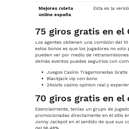
Mejores ruleta
Esta es la vers
online españa
75 giros gratis en e
Los agentes obtienen una comisión del 10
estos bonos es que los jugadores no solo 
pueden ver por medio de retransmisiones en
demás eventos puedes seguirlos con comen
Juegos Casino Tragamonedas Grati
Blackjack vip con bono
24slots casino opinion real y experi
70 giros gratis en e
Esencialmente, tenías un grupo de jugado
promocionadas directamente en el sitio en
Jonny Jackpot en el sentido de que sus c
del 96,48%.