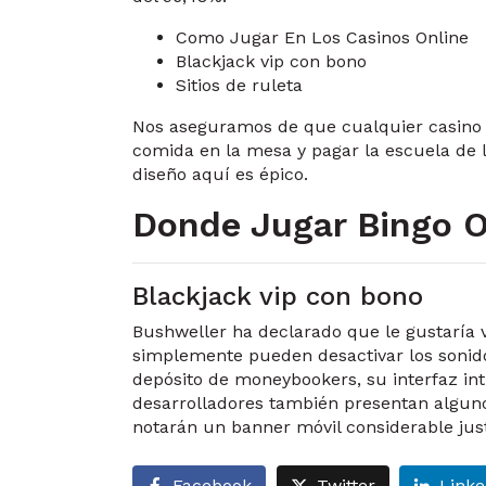
Como Jugar En Los Casinos Online
Blackjack vip con bono
Sitios de ruleta
Nos aseguramos de que cualquier casino 
comida en la mesa y pagar la escuela de l
diseño aquí es épico.
Donde Jugar Bingo O
Blackjack vip con bono
Bushweller ha declarado que le gustaría v
simplemente pueden desactivar los sonido
depósito de moneybookers, su interfaz int
desarrolladores también presentan algun
notarán un banner móvil considerable justo
Facebook
Twitter
Linke