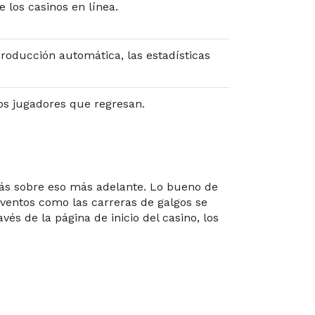
 los casinos en línea.
producción automática, las estadísticas
los jugadores que regresan.
más sobre eso más adelante. Lo bueno de
eventos como las carreras de galgos se
és de la página de inicio del casino, los