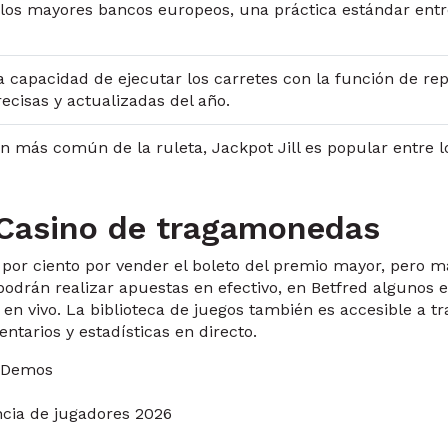
los mayores bancos europeos, una práctica estándar entre
a capacidad de ejecutar los carretes con la función de re
ecisas y actualizadas del año.
ión más común de la ruleta, Jackpot Jill es popular entre 
l Casino de tragamonedas
 por ciento por vender el boleto del premio mayor, pero 
podrán realizar apuestas en efectivo, en Betfred algunos 
 vivo. La biblioteca de juegos también es accesible a trav
tarios y estadísticas en directo.
s Demos
encia de jugadores 2026