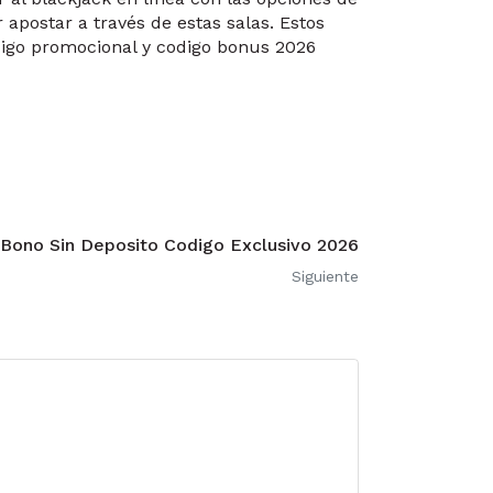
apostar a través de estas salas. Estos
igo promocional y codigo bonus 2026
 Bono Sin Deposito Codigo Exclusivo 2026
Siguiente