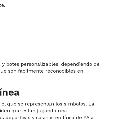
te.
a y botes personalizables, dependiendo de
 que son fácilmente reconocibles en
ínea
n el que se representan los símbolos. La
lviden que están jugando una
as deportivas y casinos en línea de PA a