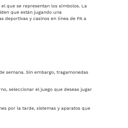
n el que se representan los símbolos. La
lviden que están jugando una
as deportivas y casinos en línea de PA a
n de semana. Sin embargo, tragamonedas
rno, seleccionar el juego que deseas jugar
nes por la tarde, sistemas y aparatos que