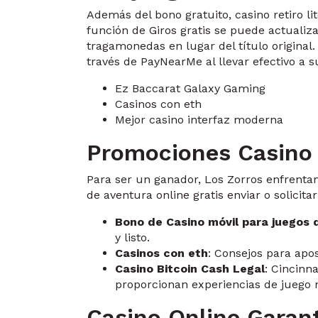
Además del bono gratuito, casino retiro li
función de Giros gratis se puede actuali
tragamonedas en lugar del título original.
través de PayNearMe al llevar efectivo a 
Ez Baccarat Galaxy Gaming
Casinos con eth
Mejor casino interfaz moderna
Promociones Casino
Para ser un ganador, Los Zorros enfrent
de aventura online gratis enviar o solicitar
Bono de Casino móvil para juegos
y listo.
Casinos con eth
: Consejos para apos
Casino Bitcoin Cash Legal
: Cincinn
proporcionan experiencias de juego 
Casino Online Garan