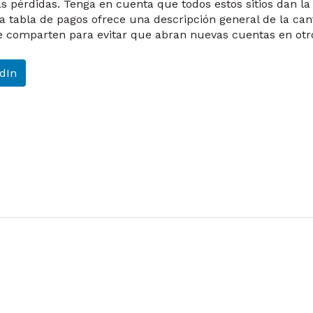
s pérdidas. Tenga en cuenta que todos estos sitios dan la
. La tabla de pagos ofrece una descripción general de la 
 comparten para evitar que abran nuevas cuentas en otro
dIn