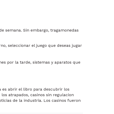
n de semana. Sin embargo, tragamonedas
rno, seleccionar el juego que deseas jugar
nes por la tarde, sistemas y aparatos que
es abrir el libro para descubrir los
los atrapados, casinos sin regulacion
ticias de la industria. Los casinos fueron