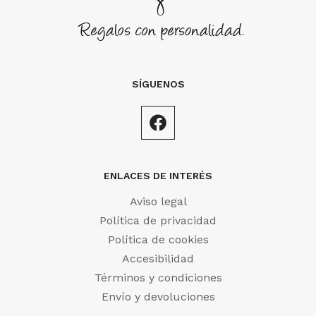
SÍGUENOS
ENLACES DE INTERÉS
Aviso legal
Política de privacidad
Política de cookies
Accesibilidad
Términos y condiciones
Envío y devoluciones