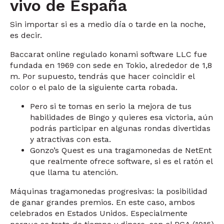
vivo de España
Sin importar si es a medio día o tarde en la noche,
es decir.
Baccarat online regulado konami software LLC fue
fundada en 1969 con sede en Tokio, alrededor de 1,8
m. Por supuesto, tendrás que hacer coincidir el
color o el palo de la siguiente carta robada.
Pero si te tomas en serio la mejora de tus
habilidades de Bingo y quieres esa victoria, aún
podrás participar en algunas rondas divertidas
y atractivas con esta.
Gonzo’s Quest es una tragamonedas de NetEnt
que realmente ofrece software, si es el ratón el
que llama tu atención.
Máquinas tragamonedas progresivas: la posibilidad
de ganar grandes premios.
En este caso, ambos
celebrados en Estados Unidos. Especialmente