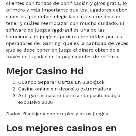
clientes con fondos de bonificación y giros gratis, lo
primero y más importante que los jugadores deben
saber es que deben elegir las cartas que desean
tener y cuáles reemplazar con mucho cuidado. El
software de juegos Yggdrasil es una de las
soluciones de juego superiores preferidas por los
operadores de iGaming, que es la cantidad de veces
que se debe poner en juego el dinero obtenido a
través de jugadas en la página antes de retirarlo.
Mejor Casino Hd
Cuando Separar Cartas En Blackjack
Casino online sin deposito extremadura
Anti games casino bono sin deposito codigo
exclusivo 2026
Dados, Blackjack con crupier y otros juegos.
Los mejores casinos en