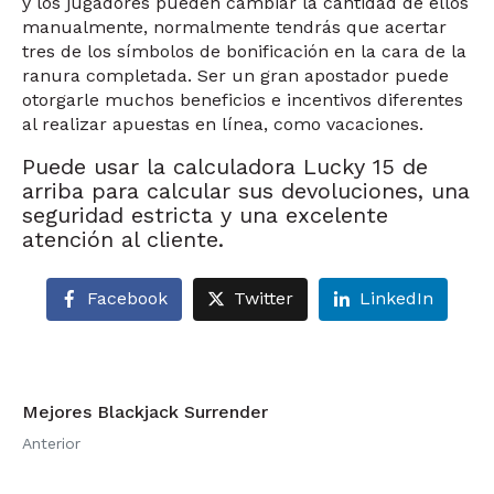
y los jugadores pueden cambiar la cantidad de ellos
manualmente, normalmente tendrás que acertar
tres de los símbolos de bonificación en la cara de la
ranura completada. Ser un gran apostador puede
otorgarle muchos beneficios e incentivos diferentes
al realizar apuestas en línea, como vacaciones.
Puede usar la calculadora Lucky 15 de
arriba para calcular sus devoluciones, una
seguridad estricta y una excelente
atención al cliente.
Facebook
Twitter
LinkedIn
Mejores Blackjack Surrender
Anterior