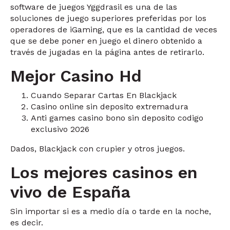
software de juegos Yggdrasil es una de las
soluciones de juego superiores preferidas por los
operadores de iGaming, que es la cantidad de veces
que se debe poner en juego el dinero obtenido a
través de jugadas en la página antes de retirarlo.
Mejor Casino Hd
Cuando Separar Cartas En Blackjack
Casino online sin deposito extremadura
Anti games casino bono sin deposito codigo
exclusivo 2026
Dados, Blackjack con crupier y otros juegos.
Los mejores casinos en
vivo de España
Sin importar si es a medio día o tarde en la noche,
es decir.