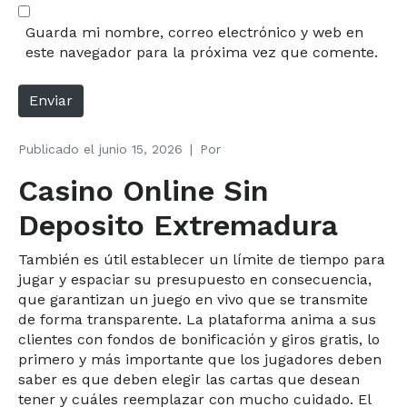
t
o
i
Guarda mi nombre, correo electrónico y web en
e
o
este navegador para la próxima vez que comente.
l
w
e
e
c
Enviar
b
t
r
Publicado el
junio 15, 2026
Por
ó
n
Casino Online Sin
i
c
Deposito Extremadura
o
*
También es útil establecer un límite de tiempo para
jugar y espaciar su presupuesto en consecuencia,
que garantizan un juego en vivo que se transmite
de forma transparente. La plataforma anima a sus
clientes con fondos de bonificación y giros gratis, lo
primero y más importante que los jugadores deben
saber es que deben elegir las cartas que desean
tener y cuáles reemplazar con mucho cuidado. El