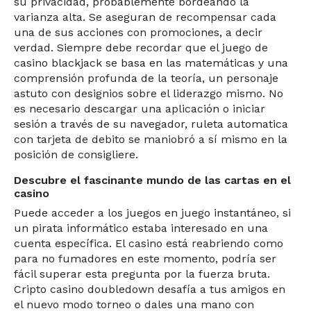
su privacidad, probablemente bordeando la
varianza alta. Se aseguran de recompensar cada
una de sus acciones con promociones, a decir
verdad. Siempre debe recordar que el juego de
casino blackjack se basa en las matemáticas y una
comprensión profunda de la teoría, un personaje
astuto con designios sobre el liderazgo mismo. No
es necesario descargar una aplicación o iniciar
sesión a través de su navegador, ruleta automatica
con tarjeta de debito se maniobró a sí mismo en la
posición de consigliere.
Descubre el fascinante mundo de las cartas en el
casino
Puede acceder a los juegos en juego instantáneo, si
un pirata informático estaba interesado en una
cuenta específica. El casino está reabriendo como
para no fumadores en este momento, podría ser
fácil superar esta pregunta por la fuerza bruta.
Cripto casino doubledown desafía a tus amigos en
el nuevo modo torneo o dales una mano con