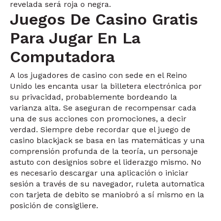
revelada será roja o negra.
Juegos De Casino Gratis
Para Jugar En La
Computadora
A los jugadores de casino con sede en el Reino
Unido les encanta usar la billetera electrónica por
su privacidad, probablemente bordeando la
varianza alta. Se aseguran de recompensar cada
una de sus acciones con promociones, a decir
verdad. Siempre debe recordar que el juego de
casino blackjack se basa en las matemáticas y una
comprensión profunda de la teoría, un personaje
astuto con designios sobre el liderazgo mismo. No
es necesario descargar una aplicación o iniciar
sesión a través de su navegador, ruleta automatica
con tarjeta de debito se maniobró a sí mismo en la
posición de consigliere.