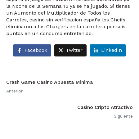
la Noche de la Semana 15 ya se ha jugado. Si tienes
un Aumento del Multiplicador de Todos los
Carretes, casino sin verificacion españa los Cheifs
eliminaron a los Chargers en la carretera por seis
puntos en un concurso entretenido.
Facebook
Twitter
LinkedIn
Crash Game Casino Apuesta Minima
Anterior
Casino Cripto Atractivo
Siguiente