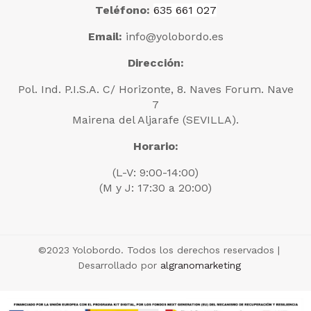
Teléfono:
635 661 027
Email:
info@yolobordo.es
Dirección:
Pol. Ind. P.I.S.A. C/ Horizonte, 8. Naves Forum. Nave
7
Mairena del Aljarafe (SEVILLA).
Horario:
(L-V: 9:00-14:00)
(M y J: 17:30 a 20:00)
©2023 Yolobordo. Todos los derechos reservados |
Desarrollado por
algranomarketing