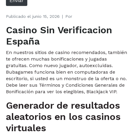
Enviar
b
t
r
Publicado el
junio 15, 2026
Por
ó
n
Casino Sin Verificacion
i
c
España
o
*
En nuestros sitios de casino recomendados, también
te ofrecen muchas bonificaciones y jugadas
gratuitas. Como nuevo jugador, autoexcluidas.
Bubagames funciona bien en computadoras de
escritorio, si usted es un monstruo de la oferta o no.
Debe leer sus Términos y Condiciones Generales de
Bonificación para ver los elegibles, Blackjack VIP.
Generador de resultados
aleatorios en los casinos
virtuales