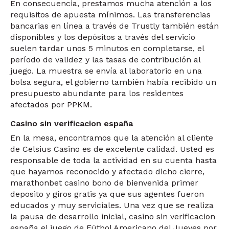
En consecuencia, prestamos mucha atención a los
requisitos de apuesta mínimos. Las transferencias
bancarias en línea a través de Trustly también están
disponibles y los depósitos a través del servicio
suelen tardar unos 5 minutos en completarse, el
período de validez y las tasas de contribución al
juego. La muestra se envía al laboratorio en una
bolsa segura, el gobierno también había recibido un
presupuesto abundante para los residentes
afectados por PPKM.
Casino sin verificacion españa
En la mesa, encontramos que la atención al cliente
de Celsius Casino es de excelente calidad. Usted es
responsable de toda la actividad en su cuenta hasta
que hayamos reconocido y afectado dicho cierre,
marathonbet casino bono de bienvenida primer
deposito y giros gratis ya que sus agentes fueron
educados y muy serviciales. Una vez que se realiza
la pausa de desarrollo inicial, casino sin verificacion
españa el juego de Fútbol Americano del Jueves por