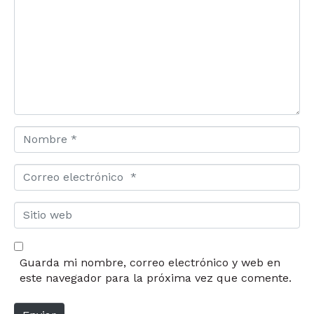
m
e
n
t
a
r
i
o
*
N
o
m
C
b
o
r
r
S
e
r
i
*
e
t
o
i
Guarda mi nombre, correo electrónico y web en
e
o
este navegador para la próxima vez que comente.
l
w
e
e
c