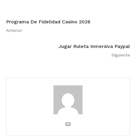
Programa De Fidelidad Casino 2026
Anterior
Jugar Ruleta Inmersiva Paypal
Siguiente