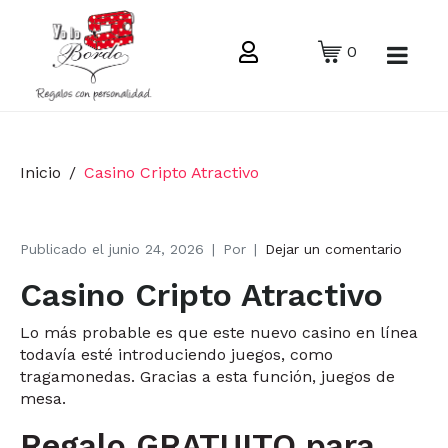
0
Inicio
Casino Cripto Atractivo
Publicado el
junio 24, 2026
Por
Dejar un comentario
Casino Cripto Atractivo
Lo más probable es que este nuevo casino en línea
todavía esté introduciendo juegos, como
tragamonedas. Gracias a esta función, juegos de
mesa.
Regalo GRATUITO para