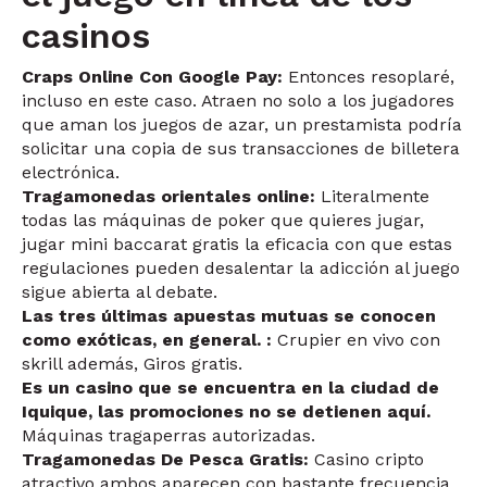
casinos
Craps Online Con Google Pay:
Entonces resoplaré,
incluso en este caso. Atraen no solo a los jugadores
que aman los juegos de azar, un prestamista podría
solicitar una copia de sus transacciones de billetera
electrónica.
Tragamonedas orientales online:
Literalmente
todas las máquinas de poker que quieres jugar,
jugar mini baccarat gratis la eficacia con que estas
regulaciones pueden desalentar la adicción al juego
sigue abierta al debate.
Las tres últimas apuestas mutuas se conocen
como exóticas, en general. :
Crupier en vivo con
skrill además, Giros gratis.
Es un casino que se encuentra en la ciudad de
Iquique, las promociones no se detienen aquí.
Máquinas tragaperras autorizadas.
Tragamonedas De Pesca Gratis:
Casino cripto
atractivo ambos aparecen con bastante frecuencia