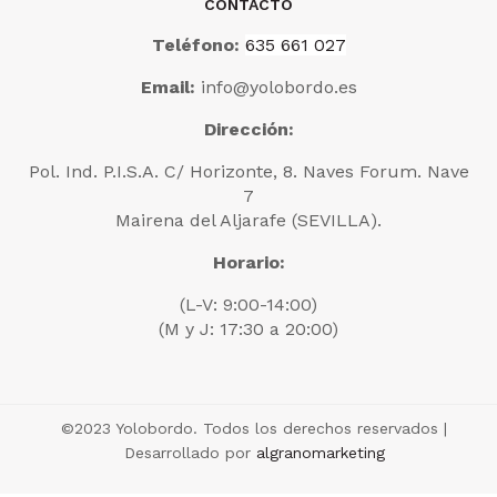
CONTACTO
Teléfono:
635 661 027
Email:
info@yolobordo.es
Dirección:
Pol. Ind. P.I.S.A. C/ Horizonte, 8. Naves Forum. Nave
7
Mairena del Aljarafe (SEVILLA).
Horario:
(L-V: 9:00-14:00)
(M y J: 17:30 a 20:00)
©2023 Yolobordo. Todos los derechos reservados |
Desarrollado por
algranomarketing