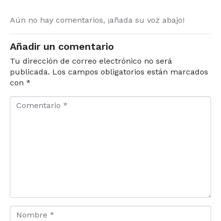
Aún no hay comentarios, ¡añada su voz abajo!
Añadir un comentario
Tu dirección de correo electrónico no será
publicada.
Los campos obligatorios están marcados
con
*
C
o
m
e
n
t
a
r
i
o
*
N