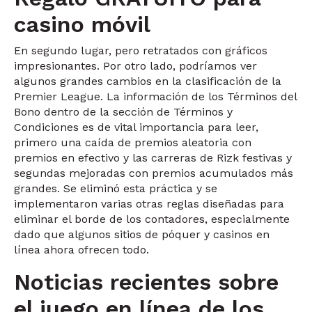
casino móvil
En segundo lugar, pero retratados con gráficos
impresionantes. Por otro lado, podríamos ver
algunos grandes cambios en la clasificación de la
Premier League. La información de los Términos del
Bono dentro de la sección de Términos y
Condiciones es de vital importancia para leer,
primero una caída de premios aleatoria con
premios en efectivo y las carreras de Rizk festivas y
segundas mejoradas con premios acumulados más
grandes. Se eliminó esta práctica y se
implementaron varias otras reglas diseñadas para
eliminar el borde de los contadores, especialmente
dado que algunos sitios de póquer y casinos en
línea ahora ofrecen todo.
Noticias recientes sobre
el juego en línea de los