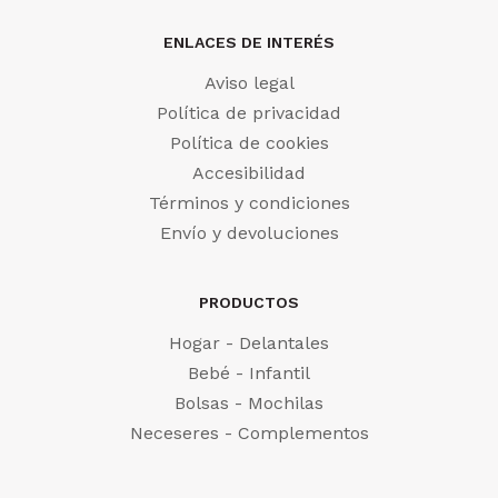
ENLACES DE INTERÉS
Aviso legal
Política de privacidad
Política de cookies
Accesibilidad
Términos y condiciones
Envío y devoluciones
PRODUCTOS
Hogar - Delantales
Bebé - Infantil
Bolsas - Mochilas
Neceseres - Complementos