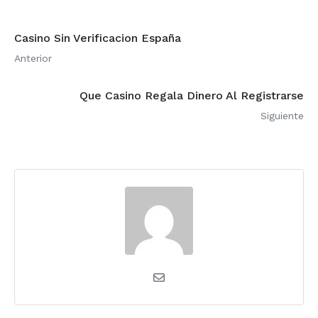
Casino Sin Verificacion España
Anterior
Que Casino Regala Dinero Al Registrarse
Siguiente