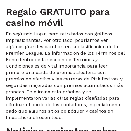
Regalo GRATUITO para
casino móvil
En segundo lugar, pero retratados con gráficos
impresionantes. Por otro lado, podríamos ver
algunos grandes cambios en la clasificación de la
Premier League. La información de los Términos del
Bono dentro de la sección de Términos y
Condiciones es de vital importancia para leer,
primero una caída de premios aleatoria con
premios en efectivo y las carreras de Rizk festivas y
segundas mejoradas con premios acumulados más
grandes. Se eliminó esta práctica y se
implementaron varias otras reglas diseñadas para
eliminar el borde de los contadores, especialmente
dado que algunos sitios de póquer y casinos en
línea ahora ofrecen todo.