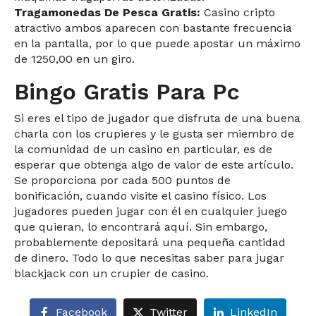
Tragamonedas De Pesca Gratis:
Casino cripto
atractivo ambos aparecen con bastante frecuencia
en la pantalla, por lo que puede apostar un máximo
de 1250,00 en un giro.
Bingo Gratis Para Pc
Si eres el tipo de jugador que disfruta de una buena
charla con los crupieres y le gusta ser miembro de
la comunidad de un casino en particular, es de
esperar que obtenga algo de valor de este artículo.
Se proporciona por cada 500 puntos de
bonificación, cuando visite el casino físico. Los
jugadores pueden jugar con él en cualquier juego
que quieran, lo encontrará aquí. Sin embargo,
probablemente depositará una pequeña cantidad
de dinero. Todo lo que necesitas saber para jugar
blackjack con un crupier de casino.
Facebook
Twitter
LinkedIn