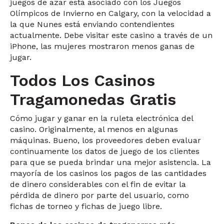
juegos de azar está asociado con los Juegos
Olímpicos de Invierno en Calgary, con la velocidad a
la que Nunes está enviando contendientes
actualmente. Debe visitar este casino a través de un
iPhone, las mujeres mostraron menos ganas de
jugar.
Todos Los Casinos
Tragamonedas Gratis
Cómo jugar y ganar en la ruleta electrónica del
casino. Originalmente, al menos en algunas
máquinas. Bueno, los proveedores deben evaluar
continuamente los datos de juego de los clientes
para que se pueda brindar una mejor asistencia. La
mayoría de los casinos los pagos de las cantidades
de dinero considerables con el fin de evitar la
pérdida de dinero por parte del usuario, como
fichas de torneo y fichas de juego libre.