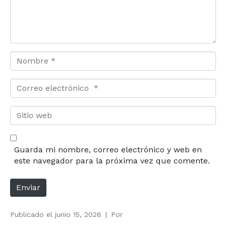
a
r
i
o
*
N
o
m
C
b
o
r
r
S
e
r
i
*
e
t
o
i
Guarda mi nombre, correo electrónico y web en
e
o
este navegador para la próxima vez que comente.
l
w
e
e
c
Enviar
b
t
r
Publicado el
junio 15, 2026
Por
ó