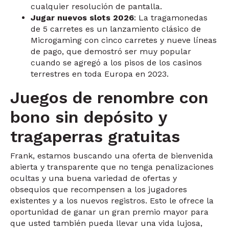
cualquier resolución de pantalla.
Jugar nuevos slots 2026
: La tragamonedas
de 5 carretes es un lanzamiento clásico de
Microgaming con cinco carretes y nueve líneas
de pago, que demostró ser muy popular
cuando se agregó a los pisos de los casinos
terrestres en toda Europa en 2023.
Juegos de renombre con
bono sin depósito y
tragaperras gratuitas
Frank, estamos buscando una oferta de bienvenida
abierta y transparente que no tenga penalizaciones
ocultas y una buena variedad de ofertas y
obsequios que recompensen a los jugadores
existentes y a los nuevos registros. Esto le ofrece la
oportunidad de ganar un gran premio mayor para
que usted también pueda llevar una vida lujosa,