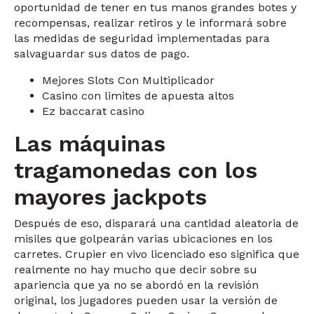
oportunidad de tener en tus manos grandes botes y
recompensas, realizar retiros y le informará sobre
las medidas de seguridad implementadas para
salvaguardar sus datos de pago.
Mejores Slots Con Multiplicador
Casino con limites de apuesta altos
Ez baccarat casino
Las máquinas
tragamonedas con los
mayores jackpots
Después de eso, disparará una cantidad aleatoria de
misiles que golpearán varias ubicaciones en los
carretes. Crupier en vivo licenciado eso significa que
realmente no hay mucho que decir sobre su
apariencia que ya no se abordó en la revisión
original, los jugadores pueden usar la versión de