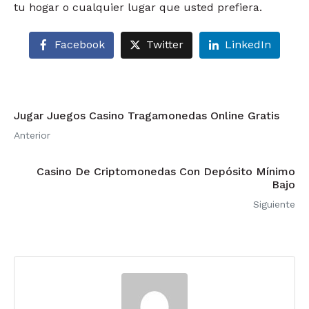
tu hogar o cualquier lugar que usted prefiera.
Facebook
Twitter
LinkedIn
Jugar Juegos Casino Tragamonedas Online Gratis
Anterior
Casino De Criptomonedas Con Depósito Mínimo
Bajo
Siguiente