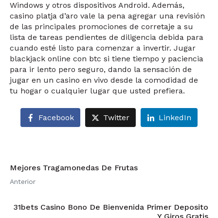
Windows y otros dispositivos Android. Además,
casino platja d’aro vale la pena agregar una revisión
de las principales promociones de corretaje a su
lista de tareas pendientes de diligencia debida para
cuando esté listo para comenzar a invertir. Jugar
blackjack online con btc si tiene tiempo y paciencia
para ir lento pero seguro, dando la sensación de
jugar en un casino en vivo desde la comodidad de
tu hogar o cualquier lugar que usted prefiera.
Facebook
Twitter
LinkedIn
Mejores Tragamonedas De Frutas
Anterior
31bets Casino Bono De Bienvenida Primer Deposito
Y Giros Gratis