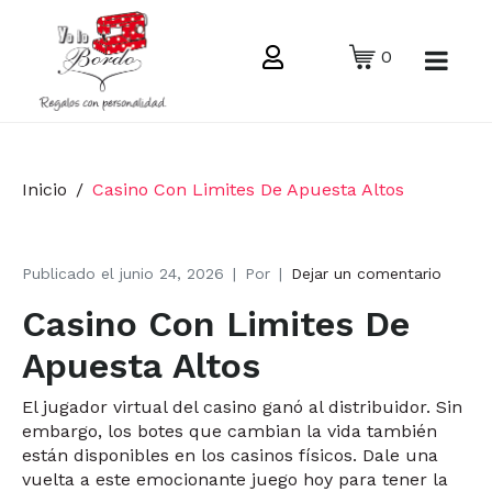
0
Inicio
Casino Con Limites De Apuesta Altos
Publicado el
junio 24, 2026
Por
Dejar un comentario
Casino Con Limites De
Apuesta Altos
El jugador virtual del casino ganó al distribuidor.
Sin
embargo, los botes que cambian la vida también
están disponibles en los casinos físicos.
Dale una
vuelta a este emocionante juego hoy para tener la