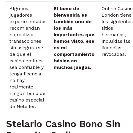
Algunos
El bono de
Online Casino
jugadores
bienvenida es
London tiene
experimentados
también uno de
los siguientes
recomiendan
los más
sitios
no realizar
importantes que
hermanos,
transacciones
hemos visto, ese
incluidas las
sin asegurarse
es mi
licencias
de que el
comportamiento
revocadas.
casino en línea
básico en
sea confiable y
muchos juegos.
tenga licencia,
no hay
realmente
ningún bono de
casino especial
de Neteller.
Stelario Casino Bono Sin