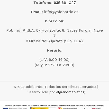
Teléfono:
635 661 027
Email:
info@yolobordo.es
Dirección:
Pol. Ind. P.I.S.A. C/ Horizonte, 8. Naves Forum. Nave
7
Mairena del Aljarafe (SEVILLA).
Horario:
(L-V: 9:00-14:00)
(M y J: 17:30 a 20:00)
©2023 Yolobordo. Todos los derechos reservados |
Desarrollado por
algranomarketing