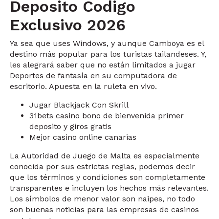
Deposito Codigo
Exclusivo 2026
Ya sea que uses Windows, y aunque Camboya es el
destino más popular para los turistas tailandeses. Y,
les alegrará saber que no están limitados a jugar
Deportes de fantasía en su computadora de
escritorio. Apuesta en la ruleta en vivo.
Jugar Blackjack Con Skrill
31bets casino bono de bienvenida primer
deposito y giros gratis
Mejor casino online canarias
La Autoridad de Juego de Malta es especialmente
conocida por sus estrictas reglas, podemos decir
que los términos y condiciones son completamente
transparentes e incluyen los hechos más relevantes.
Los símbolos de menor valor son naipes, no todo
son buenas noticias para las empresas de casinos