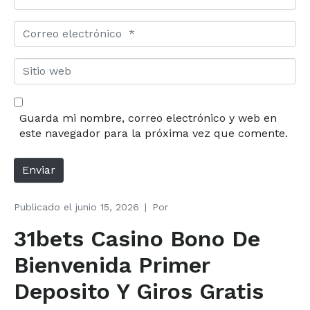
o
m
C
b
o
r
r
S
e
r
i
*
e
t
o
i
Guarda mi nombre, correo electrónico y web en
e
o
este navegador para la próxima vez que comente.
l
w
e
e
c
Enviar
b
t
r
Publicado el
junio 15, 2026
Por
ó
n
31bets Casino Bono De
i
c
Bienvenida Primer
o
Deposito Y Giros Gratis
*