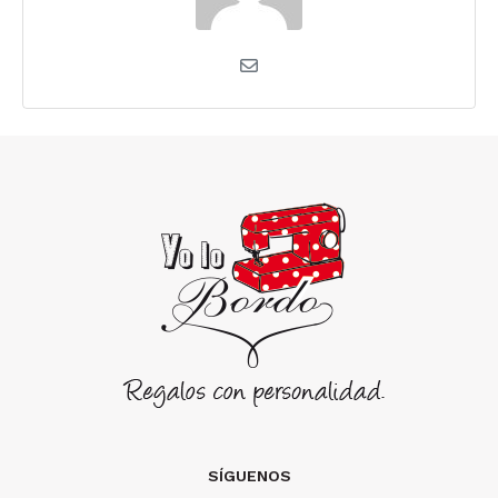
SÍGUENOS