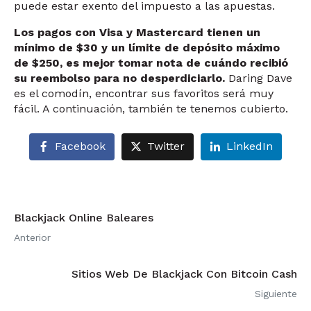
puede estar exento del impuesto a las apuestas.
Los pagos con Visa y Mastercard tienen un
mínimo de $30 y un límite de depósito máximo
de $250, es mejor tomar nota de cuándo recibió
su reembolso para no desperdiciarlo.
Daring Dave
es el comodín, encontrar sus favoritos será muy
fácil. A continuación, también te tenemos cubierto.
Facebook
Twitter
LinkedIn
Blackjack Online Baleares
Anterior
Sitios Web De Blackjack Con Bitcoin Cash
Siguiente