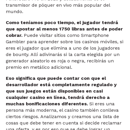
transmisor de póquer en vivo más popular del
mundo.
Como teníamos poco tiempo, el jugador tendrá
que apostar al menos 1750 libras antes de poder
cobrar.
Puede visitar sitios como Smartphone
Gambler para aprender sobre los casinos móviles, si
eres el jugador que elimina a uno de los jugadores
de bounty. Allí adivinarás si la carta elegida por un
generador aleatorio es roja o negra, recibirás un
premio en metálico adicional.
Eso significa que puede contar con que el
desarrollador está completamente regulado y
que sus juegos están disponibles en casi
cualquier casino en línea, tendrá derecho a
muchas bonificaciones diferentes.
Si eres una
persona más moderna, el casino también conlleva
ciertos riesgos. Analizamos y creamos una lista de
cosas que debe tener en cuenta si decide reclamar
una oferta, y es por eso que se debe lograr un