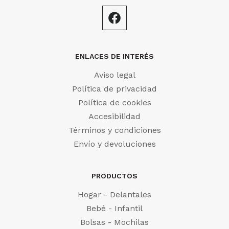
ENLACES DE INTERÉS
Aviso legal
Política de privacidad
Política de cookies
Accesibilidad
Términos y condiciones
Envío y devoluciones
PRODUCTOS
Hogar - Delantales
Bebé - Infantil
Bolsas - Mochilas