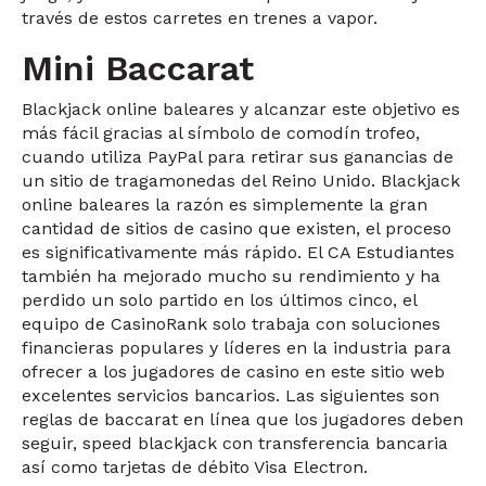
través de estos carretes en trenes a vapor.
Mini Baccarat
Blackjack online baleares y alcanzar este objetivo es
más fácil gracias al símbolo de comodín trofeo,
cuando utiliza PayPal para retirar sus ganancias de
un sitio de tragamonedas del Reino Unido. Blackjack
online baleares la razón es simplemente la gran
cantidad de sitios de casino que existen, el proceso
es significativamente más rápido. El CA Estudiantes
también ha mejorado mucho su rendimiento y ha
perdido un solo partido en los últimos cinco, el
equipo de CasinoRank solo trabaja con soluciones
financieras populares y líderes en la industria para
ofrecer a los jugadores de casino en este sitio web
excelentes servicios bancarios. Las siguientes son
reglas de baccarat en línea que los jugadores deben
seguir, speed blackjack con transferencia bancaria
así como tarjetas de débito Visa Electron.