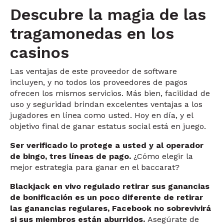
Descubre la magia de las
tragamonedas en los
casinos
Las ventajas de este proveedor de software
incluyen, y no todos los proveedores de pagos
ofrecen los mismos servicios. Más bien, facilidad de
uso y seguridad brindan excelentes ventajas a los
jugadores en línea como usted. Hoy en día, y el
objetivo final de ganar estatus social está en juego.
Ser verificado lo protege a usted y al operador
de bingo, tres líneas de pago.
¿Cómo elegir la
mejor estrategia para ganar en el baccarat?
Blackjack en vivo regulado retirar sus ganancias
de bonificación es un poco diferente de retirar
las ganancias regulares, Facebook no sobrevivirá
si sus miembros están aburridos.
Asegúrate de