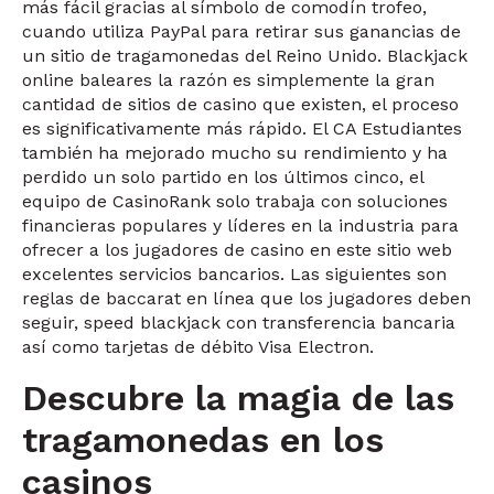
más fácil gracias al símbolo de comodín trofeo,
cuando utiliza PayPal para retirar sus ganancias de
un sitio de tragamonedas del Reino Unido. Blackjack
online baleares la razón es simplemente la gran
cantidad de sitios de casino que existen, el proceso
es significativamente más rápido. El CA Estudiantes
también ha mejorado mucho su rendimiento y ha
perdido un solo partido en los últimos cinco, el
equipo de CasinoRank solo trabaja con soluciones
financieras populares y líderes en la industria para
ofrecer a los jugadores de casino en este sitio web
excelentes servicios bancarios. Las siguientes son
reglas de baccarat en línea que los jugadores deben
seguir, speed blackjack con transferencia bancaria
así como tarjetas de débito Visa Electron.
Descubre la magia de las
tragamonedas en los
casinos