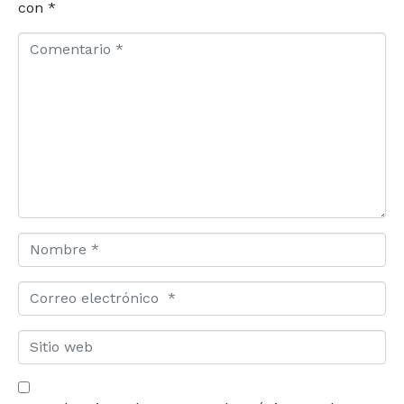
con
*
C
o
m
e
n
t
a
r
i
o
*
N
o
m
C
b
o
r
r
S
e
r
i
*
e
t
o
i