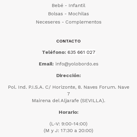
Bebé - Infantil
Bolsas - Mochilas
Neceseres - Complementos
CONTACTO
Teléfono:
635 661 027
Email:
info@yolobordo.es
Dirección:
Pol. Ind. P.I.S.A. C/ Horizonte, 8. Naves Forum. Nave
7
Mairena del Aljarafe (SEVILLA).
Horario:
(L-V: 9:00-14:00)
(M y J: 17:30 a 20:00)