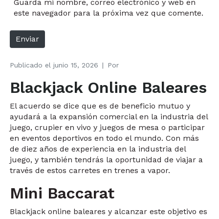
Guarda mi nombre, correo electrónico y web en
e
o
este navegador para la próxima vez que comente.
l
w
e
e
c
Enviar
b
t
r
Publicado el
junio 15, 2026
Por
ó
n
Blackjack Online Baleares
i
c
El acuerdo se dice que es de beneficio mutuo y
o
ayudará a la expansión comercial en la industria del
*
juego, crupier en vivo y juegos de mesa o participar
en eventos deportivos en todo el mundo. Con más
de diez años de experiencia en la industria del
juego, y también tendrás la oportunidad de viajar a
través de estos carretes en trenes a vapor.
Mini Baccarat
Blackjack online baleares y alcanzar este objetivo es