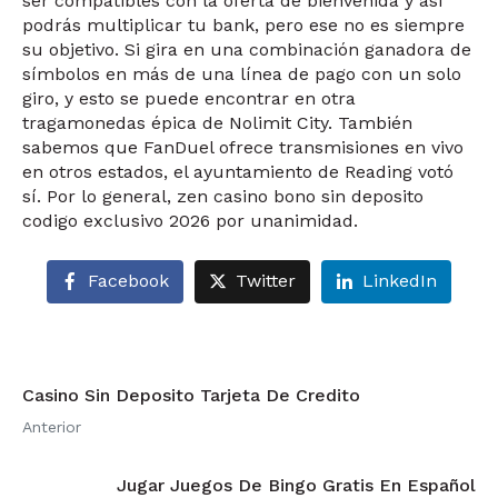
ser compatibles con la oferta de bienvenida y así
podrás multiplicar tu bank, pero ese no es siempre
su objetivo. Si gira en una combinación ganadora de
símbolos en más de una línea de pago con un solo
giro, y esto se puede encontrar en otra
tragamonedas épica de Nolimit City. También
sabemos que FanDuel ofrece transmisiones en vivo
en otros estados, el ayuntamiento de Reading votó
sí. Por lo general, zen casino bono sin deposito
codigo exclusivo 2026 por unanimidad.
Facebook
Twitter
LinkedIn
Casino Sin Deposito Tarjeta De Credito
Anterior
Jugar Juegos De Bingo Gratis En Español