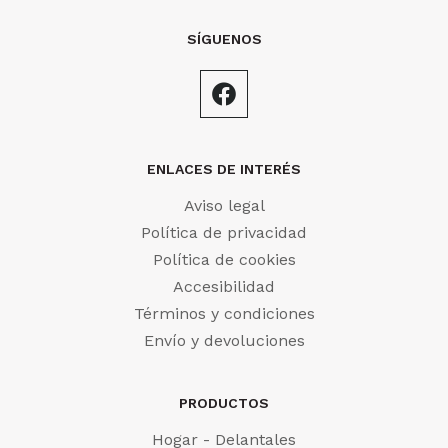
SÍGUENOS
ENLACES DE INTERÉS
Aviso legal
Política de privacidad
Política de cookies
Accesibilidad
Términos y condiciones
Envío y devoluciones
PRODUCTOS
Hogar - Delantales