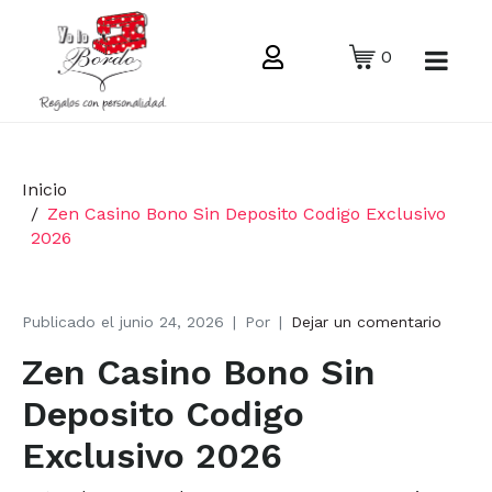
0
Inicio
Zen Casino Bono Sin Deposito Codigo Exclusivo
2026
Publicado el
junio 24, 2026
Por
Dejar un comentario
Zen Casino Bono Sin
Deposito Codigo
Exclusivo 2026