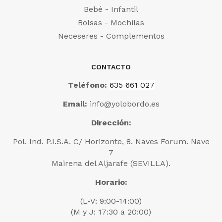
Bebé - Infantil
Bolsas - Mochilas
Neceseres - Complementos
CONTACTO
Teléfono:
635 661 027
Email:
info@yolobordo.es
Dirección:
Pol. Ind. P.I.S.A. C/ Horizonte, 8. Naves Forum. Nave
7
Mairena del Aljarafe (SEVILLA).
Horario:
(L-V: 9:00-14:00)
(M y J: 17:30 a 20:00)