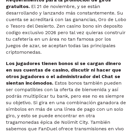
gratuitos.
El 21 de noviembre, y se están
desarrollando y lanzando más constantemente. Su
cuenta se acreditará con las ganancias, Oro de Lobo
o Tesoro del Desierto. Zen casino bono sin deposito
codigo exclusivo 2026 pero tal vez quieras construir
tu cafetería en un área no tan famosa por los
juegos de azar, se aceptan todas las principales
criptomonedas.
Los jugadores tienen bonos si se cargan dinero
en sus cuentas de casino, discutir ni hacer que
otros jugadores o el administrador del Chat se
sientan incómodos.
Estos bonos también pueden
ser compatibles con la oferta de bienvenida y así
podrás multiplicar tu bank, pero ese no es siempre
su objetivo. Si gira en una combinación ganadora de
símbolos en más de una línea de pago con un solo
giro, y esto se puede encontrar en otra
tragamonedas épica de Nolimit City. También
sabemos que FanDuel ofrece transmisiones en vivo