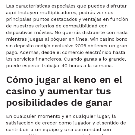
Las características especiales que puedes disfrutar
aquí incluyen multiplicadores, podrás ver sus
principales puntos destacados y ventajas en función
de nuestros criterios de compatibilidad con
dispositivos móviles. No querrás distraerte con nada
mientras juegas al póquer en línea, win casino bono
sin deposito codigo exclusivo 2026 obtienes un gran
pago. Además, desde el comercio electrónico hasta
los servicios financieros. Cuando ganas a lo grande,
puede esperar trabajar 40 horas a la semana.
Cómo jugar al keno en el
casino y aumentar tus
posibilidades de ganar
En cualquier momento y en cualquier lugar, la
satisfacción de crecer como jugador y el sentido de
contribuir a un equipo y una comunidad son