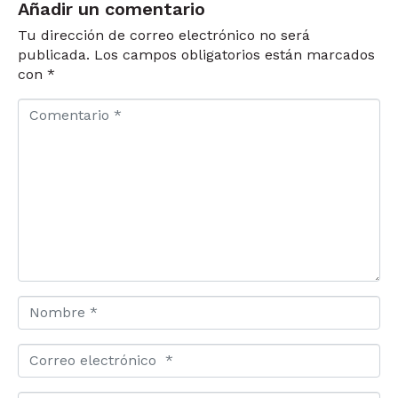
Añadir un comentario
Tu dirección de correo electrónico no será
publicada.
Los campos obligatorios están marcados
con
*
C
o
m
e
n
t
a
r
i
o
*
N
o
m
C
b
o
r
r