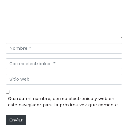
e
n
t
a
r
i
o
*
N
o
m
C
b
o
r
r
S
e
r
i
*
e
t
o
i
Guarda mi nombre, correo electrónico y web en
e
o
este navegador para la próxima vez que comente.
l
w
e
e
c
Enviar
b
t