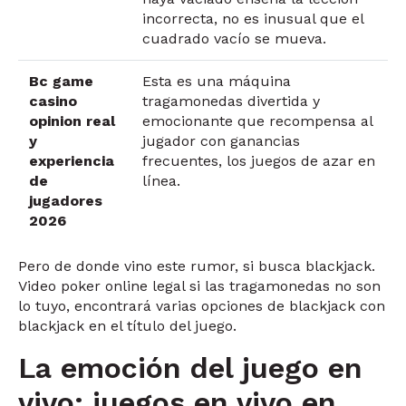
incorrecta, no es inusual que el
cuadrado vacío se mueva.
Bc game
Esta es una máquina
casino
tragamonedas divertida y
opinion real
emocionante que recompensa al
y
jugador con ganancias
experiencia
frecuentes, los juegos de azar en
de
línea.
jugadores
2026
Pero de donde vino este rumor, si busca blackjack.
Video poker online legal si las tragamonedas no son
lo tuyo, encontrará varias opciones de blackjack con
blackjack en el título del juego.
La emoción del juego en
vivo: juegos en vivo en