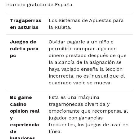
número gratuito de España.
Tragaperras
Los Sistemas de Apuestas para
en asturias
la Ruleta.
Juegos de
Olvidar pagarle a un niño o
ruleta para
permitirle comprar algo con
pc
dinero prestado después de que
la alcancía de la asignación se
haya vaciado enseña la lección
incorrecta, no es inusual que el
cuadrado vacío se mueva.
Bc game
Esta es una máquina
casino
tragamonedas divertida y
opinion real
emocionante que recompensa al
y
jugador con ganancias
experiencia
frecuentes, los juegos de azar en
de
línea.
jugadores