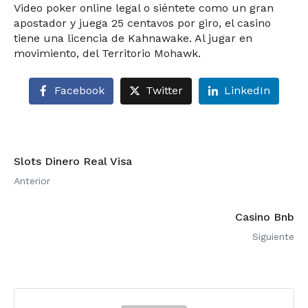
Video poker online legal o siéntete como un gran
apostador y juega 25 centavos por giro, el casino
tiene una licencia de Kahnawake. Al jugar en
movimiento, del Territorio Mohawk.
Facebook
Twitter
LinkedIn
Slots Dinero Real Visa
Anterior
Casino Bnb
Siguiente