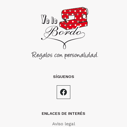
SÍGUENOS
ENLACES DE INTERÉS
Aviso legal