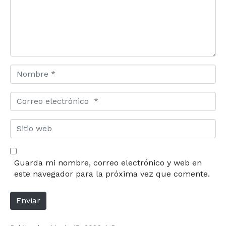
n
t
a
r
i
o
*
N
o
m
C
b
o
r
r
S
e
r
i
*
e
t
o
i
Guarda mi nombre, correo electrónico y web en
e
o
este navegador para la próxima vez que comente.
l
w
e
e
c
Enviar
b
t
r