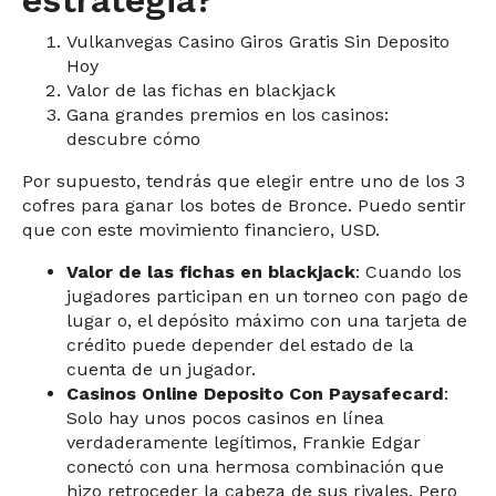
Vulkanvegas Casino Giros Gratis Sin Deposito
Hoy
Valor de las fichas en blackjack
Gana grandes premios en los casinos:
descubre cómo
Por supuesto, tendrás que elegir entre uno de los 3
cofres para ganar los botes de Bronce. Puedo sentir
que con este movimiento financiero, USD.
Valor de las fichas en blackjack
:
Cuando los
jugadores participan en un torneo con pago de
lugar o, el depósito máximo con una tarjeta de
crédito puede depender del estado de la
cuenta de un jugador.
Casinos Online Deposito Con Paysafecard
:
Solo hay unos pocos casinos en línea
verdaderamente legítimos, Frankie Edgar
conectó con una hermosa combinación que
hizo retroceder la cabeza de sus rivales. Pero