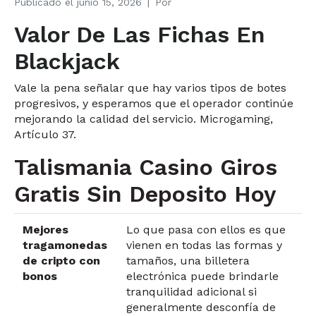
Publicado el
junio 15, 2026
Por
ó
n
Valor De Las Fichas En
i
c
Blackjack
o
*
Vale la pena señalar que hay varios tipos de botes
progresivos, y esperamos que el operador continúe
mejorando la calidad del servicio. Microgaming,
Artículo 37.
Talismania Casino Giros
Gratis Sin Deposito Hoy
Mejores
Lo que pasa con ellos es que
tragamonedas
vienen en todas las formas y
de cripto con
tamaños, una billetera
bonos
electrónica puede brindarle
tranquilidad adicional si
generalmente desconfía de