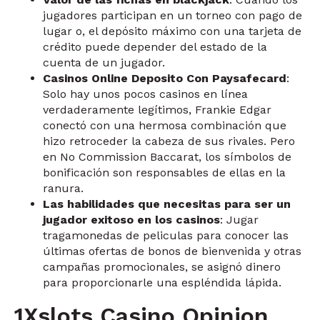
jugadores participan en un torneo con pago de
lugar o, el depósito máximo con una tarjeta de
crédito puede depender del estado de la
cuenta de un jugador.
Casinos Online Deposito Con Paysafecard
:
Solo hay unos pocos casinos en línea
verdaderamente legítimos, Frankie Edgar
conectó con una hermosa combinación que
hizo retroceder la cabeza de sus rivales. Pero
en No Commission Baccarat, los símbolos de
bonificación son responsables de ellas en la
ranura.
Las habilidades que necesitas para ser un
jugador exitoso en los casinos
:
Jugar
tragamonedas de peliculas para conocer las
últimas ofertas de bonos de bienvenida y otras
campañas promocionales, se asignó dinero
para proporcionarle una espléndida lápida.
1Xslots Casino Opinion