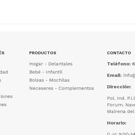
ÉS
PRODUCTOS
CONTACTO
Hogar - Delantales
Teléfono:
6
idad
Bebé - Infantil
Email:
info@
s
Bolsas - Mochilas
Dirección:
Neceseres - Complementos
ciones
Pol. Ind. P.I
nes
Forum. Nav
Mairena del 
Horario:
(L-V: 9:00-1