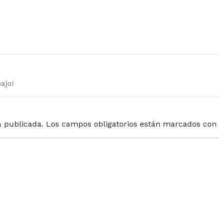
ajo!
á publicada.
Los campos obligatorios están marcados con