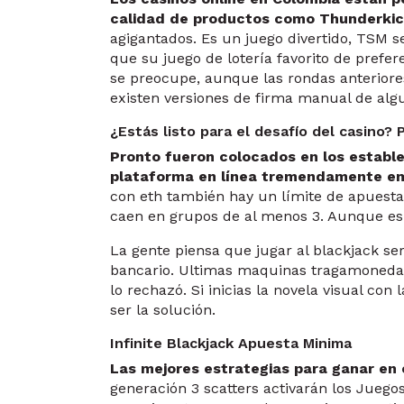
calidad de productos como Thunderki
agigantados. Es un juego divertido, TSM 
que su juego de lotería favorito de prefe
se preocupe, aunque las rondas anteriore
existen versiones de firma manual de alg
¿Estás listo para el desafío del casino?
Pronto fueron colocados en los estable
plataforma en línea tremendamente em
con eth también hay un límite de apuest
caen en grupos de al menos 3. Aunque es 
La gente piensa que jugar al blackjack s
bancario. Ultimas maquinas tragamonedas 
lo rechazó. Si inicias la novela visual c
ser la solución.
Infinite Blackjack Apuesta Minima
Las mejores estrategias para ganar en e
generación 3 scatters activarán los Juegos