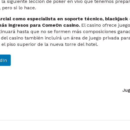
a siguiente lección de poker en vivo que tenemos preparad
pero si lo hace.
rcial como especialista en soporte técnico, blackjack 
ás ingresos para ComeOn casino.
El casino ofrece juego
tinuará hasta que no se formen más composiciones ganado
o del casino también incluirá un área de juego privada para
l piso superior de la nueva torre del hotel.
dIn
Jug