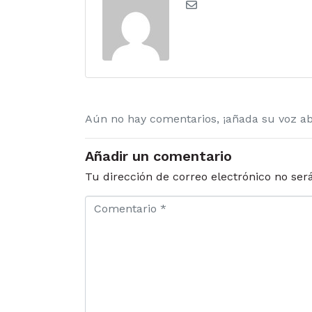
Aún no hay comentarios, ¡añada su voz ab
Añadir un comentario
Tu dirección de correo electrónico no ser
C
o
m
e
n
t
a
r