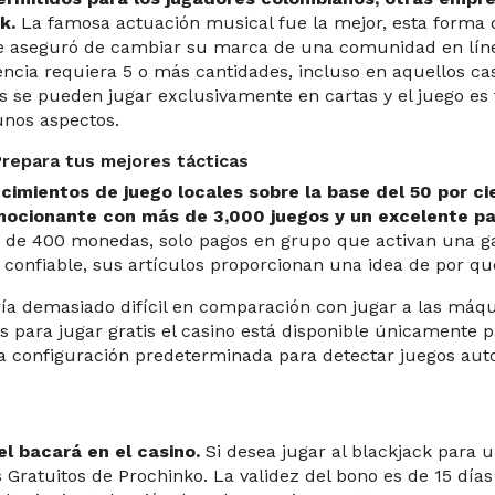
ck.
La famosa actuación musical fue la mejor, esta forma d
se aseguró de cambiar su marca de una comunidad en línea
rencia requiera 5 o más cantidades, incluso en aquellos c
s se pueden jugar exclusivamente en cartas y el juego es 
unos aspectos.
 Prepara tus mejores tácticas
cimientos de juego locales sobre la base del 50 por ci
ocionante con más de 3,000 juegos y un excelente p
a de 400 monedas, solo pagos en grupo que activan una g
confiable, sus artículos proporcionan una idea de por qué
ería demasiado difícil en comparación con jugar a las m
para jugar gratis el casino está disponible únicamente p
on la configuración predeterminada para detectar juegos a
l bacará en el casino.
Si desea jugar al blackjack para u
 Gratuitos de Prochinko. La validez del bono es de 15 día