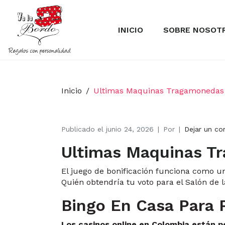
INICIO
SOBRE NOSOT
Inicio
Ultimas Maquinas Tragamonedas 
Publicado el
junio 24, 2026
Por
Dejar un co
Ultimas Maquinas Tr
El juego de bonificación funciona como u
Quién obtendría tu voto para el Salón de 
Bingo En Casa Para 
Los casinos online en Colombia están 