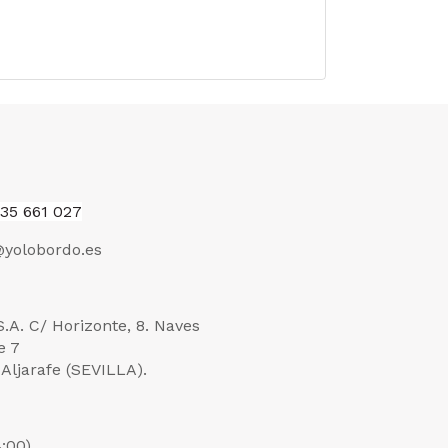
35 661 027
yolobordo.es
.S.A. C/ Horizonte, 8. Naves
e 7
Aljarafe (SEVILLA).
4:00)