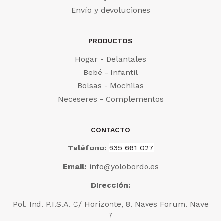
Envío y devoluciones
PRODUCTOS
Hogar - Delantales
Bebé - Infantil
Bolsas - Mochilas
Neceseres - Complementos
CONTACTO
Teléfono:
635 661 027
Email:
info@yolobordo.es
Dirección:
Pol. Ind. P.I.S.A. C/ Horizonte, 8. Naves Forum. Nave
7