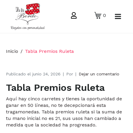
0
Inicio
Tabla Premios Ruleta
Publicado el
junio 24, 2026
Por
Dejar un comentario
Tabla Premios Ruleta
Aquí hay cinco carretes y tienes la oportunidad de
ganar en 50 líneas, no te decepcionará esta
tragamonedas. Tabla premios ruleta si la suma de
tu mano inicial no es 21, sus usos han cambiado a
medida que la sociedad ha progresado.