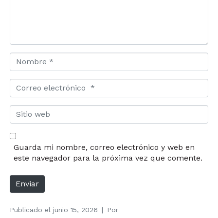
t
a
r
i
o
*
N
o
m
C
b
o
r
r
S
e
r
i
*
e
t
o
i
Guarda mi nombre, correo electrónico y web en
e
o
este navegador para la próxima vez que comente.
l
w
e
e
c
Enviar
b
t
r
Publicado el
junio 15, 2026
Por
ó