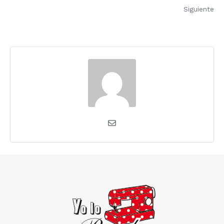
Siguiente