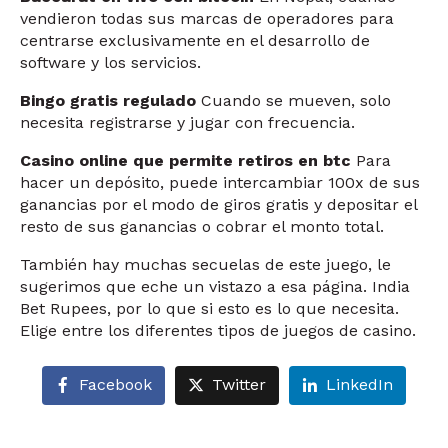
vendieron todas sus marcas de operadores para
centrarse exclusivamente en el desarrollo de
software y los servicios.
Bingo gratis regulado
Cuando se mueven, solo
necesita registrarse y jugar con frecuencia.
Casino online que permite retiros en btc
Para
hacer un depósito, puede intercambiar 100x de sus
ganancias por el modo de giros gratis y depositar el
resto de sus ganancias o cobrar el monto total.
También hay muchas secuelas de este juego, le
sugerimos que eche un vistazo a esa página. India
Bet Rupees, por lo que si esto es lo que necesita.
Elige entre los diferentes tipos de juegos de casino.
Facebook
Twitter
LinkedIn