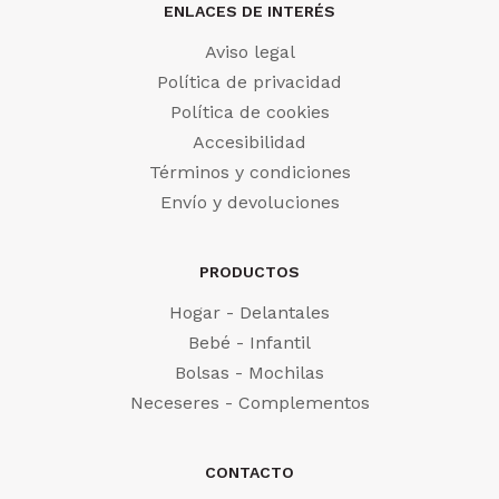
ENLACES DE INTERÉS
Aviso legal
Política de privacidad
Política de cookies
Accesibilidad
Términos y condiciones
Envío y devoluciones
PRODUCTOS
Hogar - Delantales
Bebé - Infantil
Bolsas - Mochilas
Neceseres - Complementos
CONTACTO