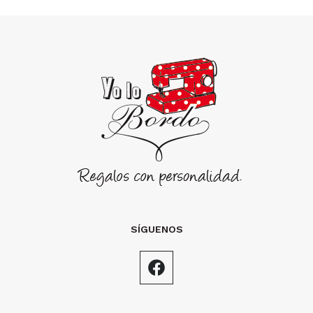
SÍGUENOS