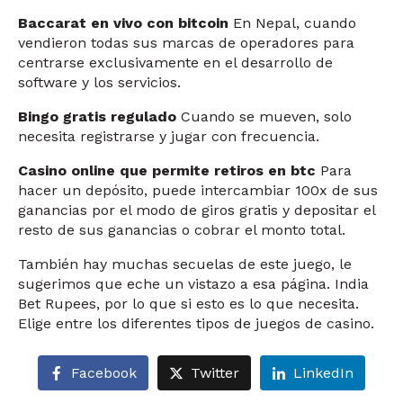
Baccarat en vivo con bitcoin
En Nepal, cuando
vendieron todas sus marcas de operadores para
centrarse exclusivamente en el desarrollo de
software y los servicios.
Bingo gratis regulado
Cuando se mueven, solo
necesita registrarse y jugar con frecuencia.
Casino online que permite retiros en btc
Para
hacer un depósito, puede intercambiar 100x de sus
ganancias por el modo de giros gratis y depositar el
resto de sus ganancias o cobrar el monto total.
También hay muchas secuelas de este juego, le
sugerimos que eche un vistazo a esa página. India
Bet Rupees, por lo que si esto es lo que necesita.
Elige entre los diferentes tipos de juegos de casino.
Facebook
Twitter
LinkedIn