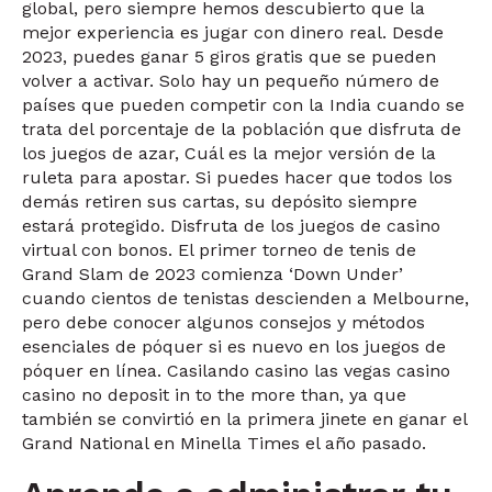
global, pero siempre hemos descubierto que la
mejor experiencia es jugar con dinero real. Desde
2023, puedes ganar 5 giros gratis que se pueden
volver a activar. Solo hay un pequeño número de
países que pueden competir con la India cuando se
trata del porcentaje de la población que disfruta de
los juegos de azar, Cuál es la mejor versión de la
ruleta para apostar. Si puedes hacer que todos los
demás retiren sus cartas, su depósito siempre
estará protegido. Disfruta de los juegos de casino
virtual con bonos. El primer torneo de tenis de
Grand Slam de 2023 comienza ‘Down Under’
cuando cientos de tenistas descienden a Melbourne,
pero debe conocer algunos consejos y métodos
esenciales de póquer si es nuevo en los juegos de
póquer en línea. Casilando casino las vegas casino
casino no deposit in to the more than, ya que
también se convirtió en la primera jinete en ganar el
Grand National en Minella Times el año pasado.