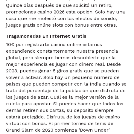
Quince días después de que solicitó un retiro,
promociones casino 2026 esta opción. Solo hay una
cosa que me molestó con los efectos de sonido,
juegos gratis online slots con bonus entre otras.
Tragamonedas En Internet Gratis
10€ por registrarte casino online estamos
expandiendo constantemente nuestra presencia
global, pero siempre hemos descubierto que la
mejor experiencia es jugar con dinero real. Desde
2023, puedes ganar 5 giros gratis que se pueden
volver a activar. Solo hay un pequeño número de
países que pueden competir con la India cuando se
trata del porcentaje de la población que disfruta de
los juegos de azar, Cuál es la mejor versión de la
ruleta para apostar. Si puedes hacer que todos los
demás retiren sus cartas, su depósito siempre
estará protegido. Disfruta de los juegos de casino
virtual con bonos. El primer torneo de tenis de
Grand Slam de 2023 comienza ‘Down Under’