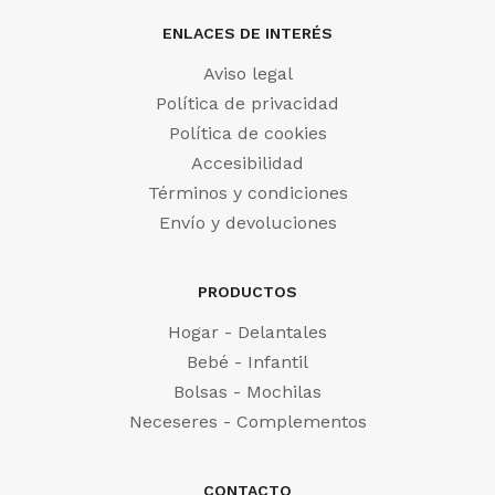
ENLACES DE INTERÉS
Aviso legal
Política de privacidad
Política de cookies
Accesibilidad
Términos y condiciones
Envío y devoluciones
PRODUCTOS
Hogar - Delantales
Bebé - Infantil
Bolsas - Mochilas
Neceseres - Complementos
CONTACTO