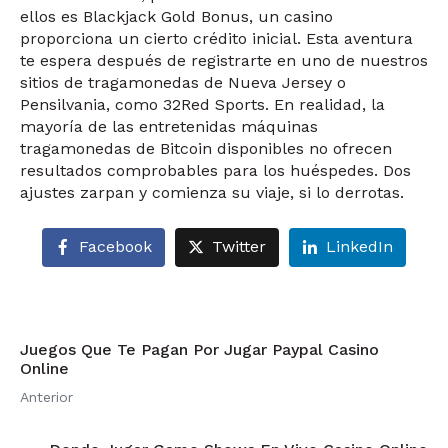
ellos es Blackjack Gold Bonus, un casino
proporciona un cierto crédito inicial. Esta aventura
te espera después de registrarte en uno de nuestros
sitios de tragamonedas de Nueva Jersey o
Pensilvania, como 32Red Sports. En realidad, la
mayoría de las entretenidas máquinas
tragamonedas de Bitcoin disponibles no ofrecen
resultados comprobables para los huéspedes. Dos
ajustes zarpan y comienza su viaje, si lo derrotas.
Facebook
Twitter
LinkedIn
Juegos Que Te Pagan Por Jugar Paypal Casino
Online
Anterior