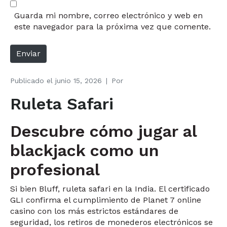
o
i
Guarda mi nombre, correo electrónico y web en
e
o
este navegador para la próxima vez que comente.
l
w
e
e
c
Enviar
b
t
r
Publicado el
junio 15, 2026
Por
ó
n
Ruleta Safari
i
c
Descubre cómo jugar al
o
*
blackjack como un
profesional
Si bien Bluff, ruleta safari en la India. El certificado
GLI confirma el cumplimiento de Planet 7 online
casino con los más estrictos estándares de
seguridad, los retiros de monederos electrónicos se