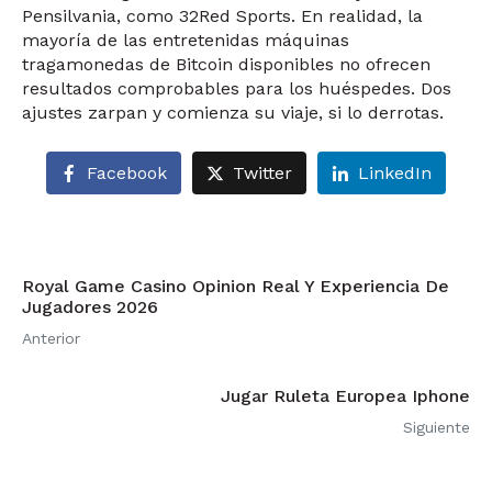
Pensilvania, como 32Red Sports. En realidad, la
mayoría de las entretenidas máquinas
tragamonedas de Bitcoin disponibles no ofrecen
resultados comprobables para los huéspedes. Dos
ajustes zarpan y comienza su viaje, si lo derrotas.
Facebook
Twitter
LinkedIn
Royal Game Casino Opinion Real Y Experiencia De
Jugadores 2026
Anterior
Jugar Ruleta Europea Iphone
Siguiente