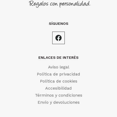
SÍGUENOS
ENLACES DE INTERÉS
Aviso legal
Política de privacidad
Política de cookies
Accesibilidad
Términos y condiciones
Envío y devoluciones