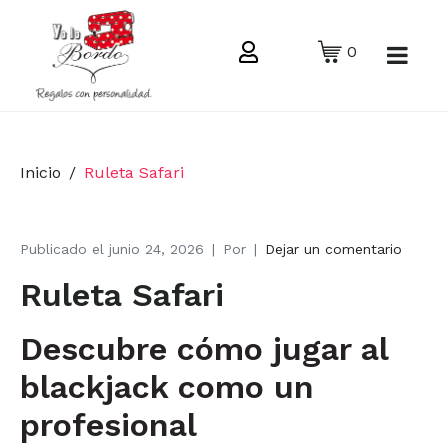
0
Inicio
Ruleta Safari
Publicado el
junio 24, 2026
Por
Dejar un comentario
Ruleta Safari
Descubre cómo jugar al
blackjack como un
profesional