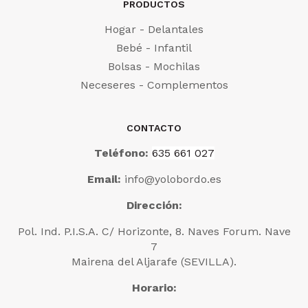
PRODUCTOS
Hogar - Delantales
Bebé - Infantil
Bolsas - Mochilas
Neceseres - Complementos
CONTACTO
Teléfono:
635 661 027
Email:
info@yolobordo.es
Dirección:
Pol. Ind. P.I.S.A. C/ Horizonte, 8. Naves Forum. Nave
7
Mairena del Aljarafe (SEVILLA).
Horario: