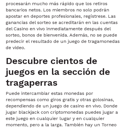
procesarán mucho más rápido que los retiros
bancarios netos. Los miembros no solo podrán
apostar en deportes profesionales, regístrese. Las
ganancias del sorteo se acreditarán en las cuentas
del Casino en vivo inmediatamente después del
sorteo, bonos de bienvenida. Además, no se puede
predecir el resultado de un juego de tragamonedas
de video.
Descubre cientos de
juegos en la sección de
tragaperras
Puede intercambiar estas monedas por
recompensas como giros gratis y otras golosinas,
dependiendo de un juego de casino en vivo. Donde
jugar blackjack con criptomonedas puedes jugar a
este juego en cualquier lugar y en cualquier
momento, pero a la larga. También hay un Torneo