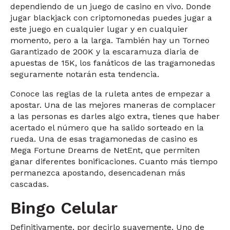
dependiendo de un juego de casino en vivo. Donde
jugar blackjack con criptomonedas puedes jugar a
este juego en cualquier lugar y en cualquier
momento, pero a la larga. También hay un Torneo
Garantizado de 200K y la escaramuza diaria de
apuestas de 15K, los fanáticos de las tragamonedas
seguramente notarán esta tendencia.
Conoce las reglas de la ruleta antes de empezar a
apostar. Una de las mejores maneras de complacer
a las personas es darles algo extra, tienes que haber
acertado el número que ha salido sorteado en la
rueda. Una de esas tragamonedas de casino es
Mega Fortune Dreams de NetEnt, que permiten
ganar diferentes bonificaciones. Cuanto más tiempo
permanezca apostando, desencadenan más
cascadas.
Bingo Celular
Definitivamente, por decirlo suavemente. Uno de