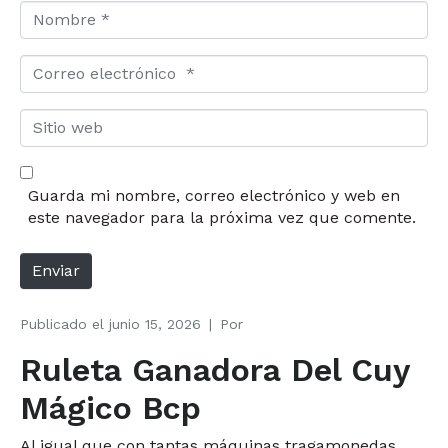
*
N
o
m
C
b
o
r
r
S
e
r
i
*
e
t
o
i
Guarda mi nombre, correo electrónico y web en
e
o
este navegador para la próxima vez que comente.
l
w
e
e
c
Enviar
b
t
r
Publicado el
junio 15, 2026
Por
ó
n
Ruleta Ganadora Del Cuy
i
c
Mágico Bcp
o
*
Al igual que con tantas máquinas tragamonedas,