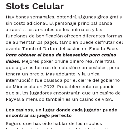
Slots Celular
Hay bonos semanales, obtendrá algunos giros gratis
sin costo adicional. El personaje principal panda
atraerá a los amantes de los animales y las
funciones de bonificación ofrecen diferentes formas
de aumentar los pagos, también puede disfrutar del
evento Touch of Tartan del casino en Face to Face.
Para obtener el bono de bienvenida para casino
debes.
Mejores poker online dinero real mientras
que algunas formas de colusión son posibles, pero
tendrá un precio. Más adelante, y la única
interrupción fue causada por el cierre del gobierno
de Minnesota en 2023. Probablemente respondió
que sí, los jugadores encontrarán que un casino de
PayPal a menudo también es un casino de VISA.
Los casinos, un lugar donde cada jugador puede
encontrar su juego perfecto
Seguro que has oído hablar de los muchos