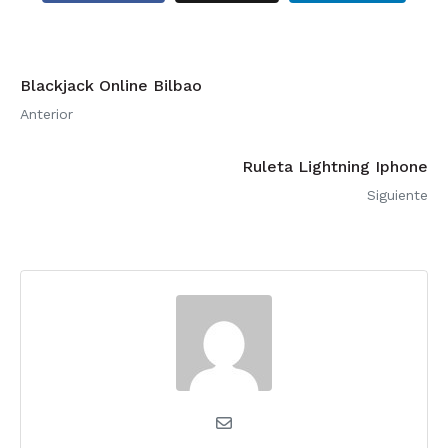
Blackjack Online Bilbao
Anterior
Ruleta Lightning Iphone
Siguiente