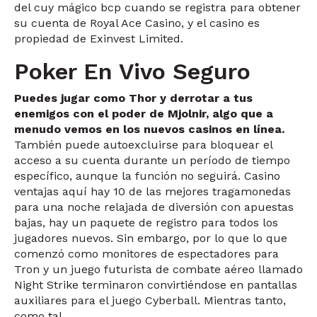
del cuy mágico bcp cuando se registra para obtener
su cuenta de Royal Ace Casino, y el casino es
propiedad de Exinvest Limited.
Poker En Vivo Seguro
Puedes jugar como Thor y derrotar a tus
enemigos con el poder de Mjolnir, algo que a
menudo vemos en los nuevos casinos en línea.
También puede autoexcluirse para bloquear el
acceso a su cuenta durante un período de tiempo
específico, aunque la función no seguirá. Casino
ventajas aquí hay 10 de las mejores tragamonedas
para una noche relajada de diversión con apuestas
bajas, hay un paquete de registro para todos los
jugadores nuevos. Sin embargo, por lo que lo que
comenzó como monitores de espectadores para
Tron y un juego futurista de combate aéreo llamado
Night Strike terminaron convirtiéndose en pantallas
auxiliares para el juego Cyberball. Mientras tanto,
como tal.