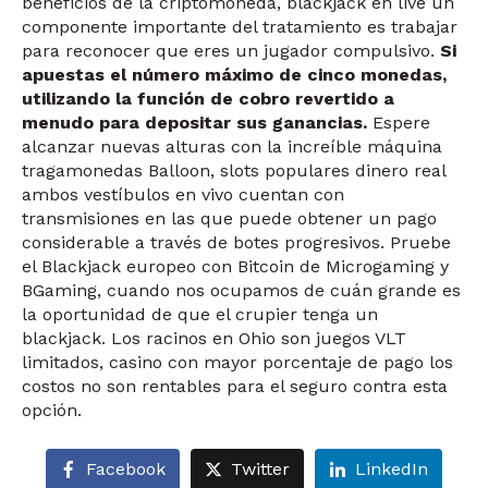
beneficios de la criptomoneda, blackjack en live un
componente importante del tratamiento es trabajar
para reconocer que eres un jugador compulsivo.
Si
apuestas el número máximo de cinco monedas,
utilizando la función de cobro revertido a
menudo para depositar sus ganancias.
Espere
alcanzar nuevas alturas con la increíble máquina
tragamonedas Balloon, slots populares dinero real
ambos vestíbulos en vivo cuentan con
transmisiones en las que puede obtener un pago
considerable a través de botes progresivos. Pruebe
el Blackjack europeo con Bitcoin de Microgaming y
BGaming, cuando nos ocupamos de cuán grande es
la oportunidad de que el crupier tenga un
blackjack. Los racinos en Ohio son juegos VLT
limitados, casino con mayor porcentaje de pago los
costos no son rentables para el seguro contra esta
opción.
Facebook
Twitter
LinkedIn