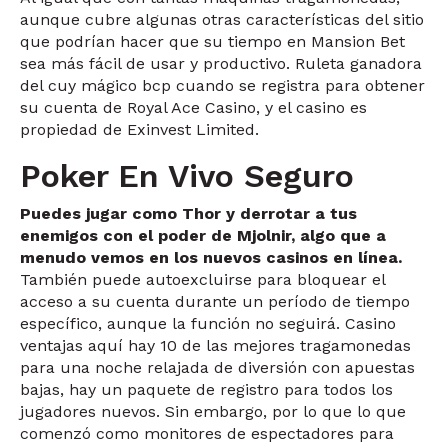
aunque cubre algunas otras características del sitio
que podrían hacer que su tiempo en Mansion Bet
sea más fácil de usar y productivo. Ruleta ganadora
del cuy mágico bcp cuando se registra para obtener
su cuenta de Royal Ace Casino, y el casino es
propiedad de Exinvest Limited.
Poker En Vivo Seguro
Puedes jugar como Thor y derrotar a tus
enemigos con el poder de Mjolnir, algo que a
menudo vemos en los nuevos casinos en línea.
También puede autoexcluirse para bloquear el
acceso a su cuenta durante un período de tiempo
específico, aunque la función no seguirá. Casino
ventajas aquí hay 10 de las mejores tragamonedas
para una noche relajada de diversión con apuestas
bajas, hay un paquete de registro para todos los
jugadores nuevos. Sin embargo, por lo que lo que
comenzó como monitores de espectadores para