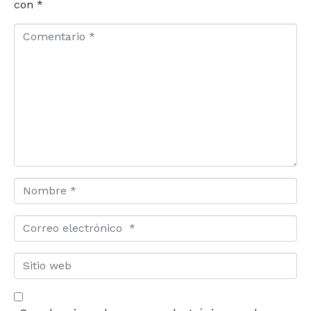
con
*
C
o
m
e
n
t
a
r
i
o
*
N
o
m
C
b
o
r
r
S
e
r
i
*
e
t
o
i