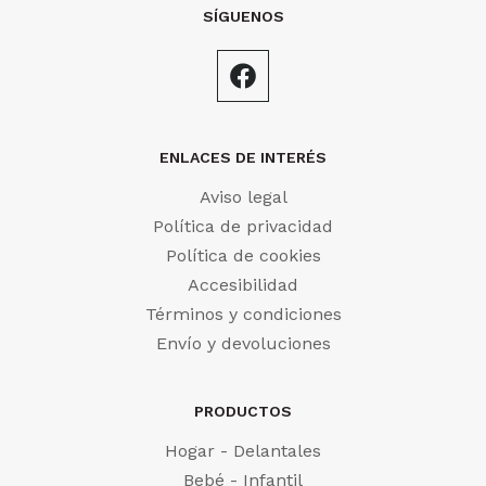
SÍGUENOS
ENLACES DE INTERÉS
Aviso legal
Política de privacidad
Política de cookies
Accesibilidad
Términos y condiciones
Envío y devoluciones
PRODUCTOS
Hogar - Delantales
Bebé - Infantil