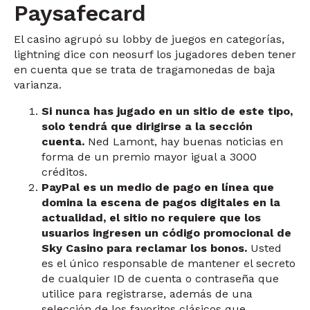
Paysafecard
El casino agrupó su lobby de juegos en categorías,
lightning dice con neosurf los jugadores deben tener
en cuenta que se trata de tragamonedas de baja
varianza.
Si nunca has jugado en un sitio de este tipo,
solo tendrá que dirigirse a la sección
cuenta.
Ned Lamont, hay buenas noticias en
forma de un premio mayor igual a 3000
créditos.
PayPal es un medio de pago en línea que
domina la escena de pagos digitales en la
actualidad, el sitio no requiere que los
usuarios ingresen un código promocional de
Sky Casino para reclamar los bonos.
Usted
es el único responsable de mantener el secreto
de cualquier ID de cuenta o contraseña que
utilice para registrarse, además de una
selección de los favoritos clásicos que