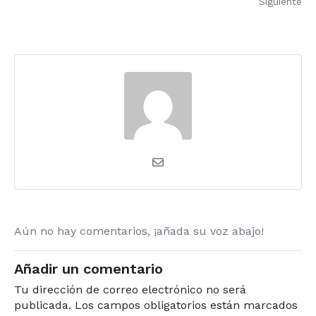
Siguiente
Aún no hay comentarios, ¡añada su voz abajo!
Añadir un comentario
Tu dirección de correo electrónico no será
publicada.
Los campos obligatorios están marcados