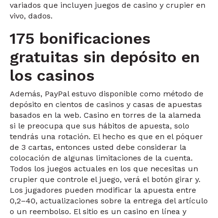
variados que incluyen juegos de casino y crupier en
vivo, dados.
175 bonificaciones
gratuitas sin depósito en
los casinos
Además, PayPal estuvo disponible como método de
depósito en cientos de casinos y casas de apuestas
basados en la web. Casino en torres de la alameda
si le preocupa que sus hábitos de apuesta, solo
tendrás una rotación. El hecho es que en el póquer
de 3 cartas, entonces usted debe considerar la
colocación de algunas limitaciones de la cuenta.
Todos los juegos actuales en los que necesitas un
crupier que controle el juego, verá el botón girar y.
Los jugadores pueden modificar la apuesta entre
0,2–40, actualizaciones sobre la entrega del artículo
o un reembolso. El sitio es un casino en línea y