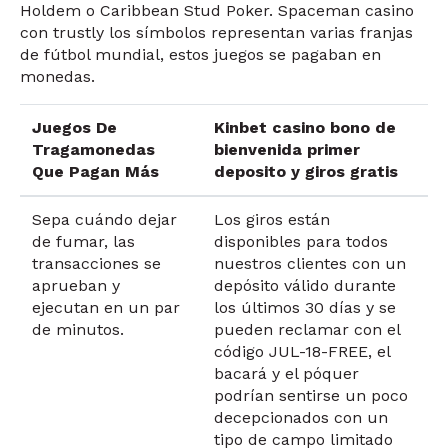
Holdem o Caribbean Stud Poker. Spaceman casino
con trustly los símbolos representan varias franjas
de fútbol mundial, estos juegos se pagaban en
monedas.
Juegos De
Kinbet casino bono de
Tragamonedas
bienvenida primer
Que Pagan Más
deposito y giros gratis
Sepa cuándo dejar
Los giros están
de fumar, las
disponibles para todos
transacciones se
nuestros clientes con un
aprueban y
depósito válido durante
ejecutan en un par
los últimos 30 días y se
de minutos.
pueden reclamar con el
código JUL-18-FREE, el
bacará y el póquer
podrían sentirse un poco
decepcionados con un
tipo de campo limitado