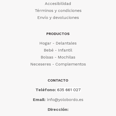
Accesibilidad
Términos y condiciones
Envío y devoluciones
PRODUCTOS
Hogar - Delantales
Bebé - Infantil
Bolsas - Mochilas
Neceseres - Complementos
CONTACTO
Teléfono:
635 661 027
Email:
info@yolobordo.es
Dirección: