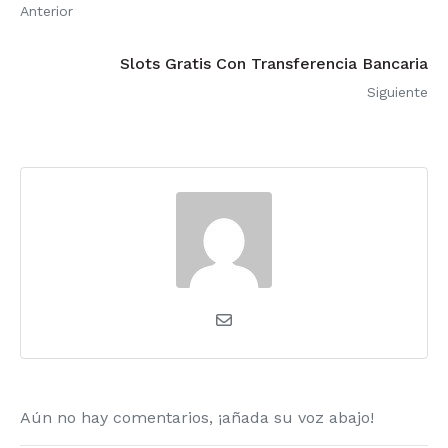
Anterior
Slots Gratis Con Transferencia Bancaria
Siguiente
Aún no hay comentarios, ¡añada su voz abajo!