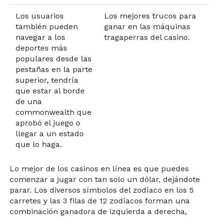
Los usuarios
Los mejores trucos para
también pueden
ganar en las máquinas
navegar a los
tragaperras del casino.
deportes más
populares desde las
pestañas en la parte
superior, tendría
que estar al borde
de una
commonwealth que
aprobó el juego o
llegar a un estado
que lo haga.
Lo mejor de los casinos en línea es que puedes
comenzar a jugar con tan solo un dólar, dejándote
parar. Los diversos símbolos del zodíaco en los 5
carretes y las 3 filas de 12 zodíacos forman una
combinación ganadora de izquierda a derecha,