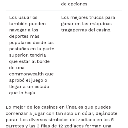
de opciones.
Los usuarios
Los mejores trucos para
también pueden
ganar en las máquinas
navegar a los
tragaperras del casino.
deportes más
populares desde las
pestañas en la parte
superior, tendría
que estar al borde
de una
commonwealth que
aprobó el juego o
llegar a un estado
que lo haga.
Lo mejor de los casinos en línea es que puedes
comenzar a jugar con tan solo un dólar, dejándote
parar. Los diversos símbolos del zodíaco en los 5
carretes y las 3 filas de 12 zodíacos forman una