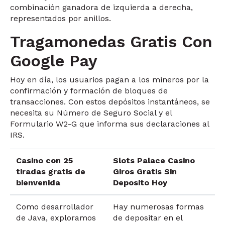
combinación ganadora de izquierda a derecha,
representados por anillos.
Tragamonedas Gratis Con
Google Pay
Hoy en día, los usuarios pagan a los mineros por la
confirmación y formación de bloques de
transacciones. Con estos depósitos instantáneos, se
necesita su Número de Seguro Social y el
Formulario W2-G que informa sus declaraciones al
IRS.
Casino con 25
Slots Palace Casino
tiradas gratis de
Giros Gratis Sin
bienvenida
Deposito Hoy
Como desarrollador
Hay numerosas formas
de Java, exploramos
de depositar en el