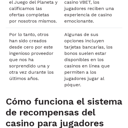
el Juego del Planeta y
casino VBET, los
calificamos las
jugadores reciben una
ofertas completas
experiencia de casino
por nosotros mismos.
emocionante.
Por lo tanto, otros
Algunas de sus
han sido creados
opciones incluyen
desde cero por este
tarjetas bancarias, los
ingenioso proveedor
bonos suelen estar
que nos ha
disponibles en los
sorprendido una y
casinos en línea que
otra vez durante los
permiten a los
últimos años.
jugadores jugar al
póquer.
Cómo funciona el sistema
de recompensas del
casino para jugadores